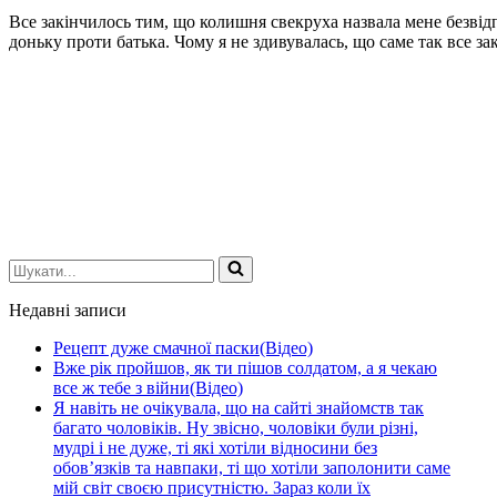
Все закінчилось тим, що колишня свекруха назвала мене безвідп
доньку проти батька. Чому я не здивувалась, що саме так все за
Шукати...
Недавні записи
Рецепт дуже смачної паски(Відео)
Вже рік пройшов, як ти пішов солдатом, а я чекаю
все ж тебе з війни(Відео)
Я навіть не очікувала, що на сайті знайомств так
багато чоловіків. Ну звісно, чоловіки були різні,
мудрі і не дуже, ті які хотіли відносини без
обов’язків та навпаки, ті що хотіли заполонити саме
мій світ своєю присутністю. Зараз коли їх