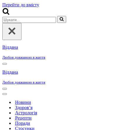
Перейти до вмісту
Шукати...
Віддана
Любов довжиною в життя
Меню
навігації
Віддана
Любов довжиною в життя
Меню
навігації
Меню
навігації
Новини
Здоров’я
Астрологія
Рецепти
Поради
Стосунки