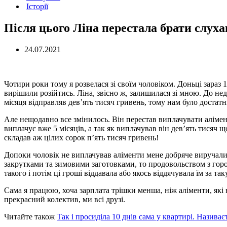
Історії
Після цього Ліна перестала брати слуха
24.07.2021
Чотири роки тому я розвелася зі своїм чоловіком. Доньці зараз 
вирішили розійтись. Ліна, звісно ж, залишилася зі мною. До не
місяця відправляв дев’ять тисяч гривень, тому нам було достат
Але нещодавно все змінилось. Він перестав виплачувати алімент
виплачує вже 5 місяців, а так як виплачував він дев’ять тися
складав аж цілих сорок п’ять тисяч гривень!
Допоки чоловік не виплачував аліменти мене добряче виручали
закрутками та зимовими заготовками, то продовольством з горо
такого і потім ці гроші віддавала або якось віддячувала їм за та
Сама я працюю, хоча зарплата трішки менша, ніж аліменти, які 
прекрасний колектив, ми всі друзі.
Читайте також
Так і просиділа 10 днів сама у квартирі. Називає