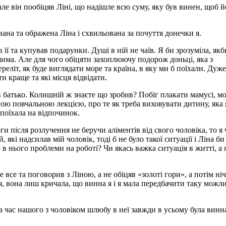
 але він пообіцяв Ліні, що надішле всю суму, яку був винен, щоб 
вана та ображена Ліна і схвильована за почуття донечки я.
 її та купував подарунки. Душі в ній не чаїв. Я би зрозуміла, якб
шима. Але для чого обіцяти захоплюючу подорож доньці, яка з
реліт, як буде виглядати море та країна, в яку ми б поїхали. Дуже
и краще та які місця відвідати.
в батько. Колишній ж знаєте що зробив? Побіг плакати мамусі, мо
гою повчальною лекцією, про те як треба виховувати дитину, яка 
поїхала на відпочинок.
ги після розлучення не беручи аліментів від свого чоловіка, то я
які надсилав мій чоловік, тоді б не було такої ситуації і Ліна би
 в нього проблеми на роботі? Чи якась важка ситуація в житті, а 
 все та поговорив з Ліною, а не обіцяв «золоті гори», а потім ніч
я, вона лиш кричала, що винна я і я мала передбачити таку можли
 час нашого з чоловіком шлюбу в неї завжди в усьому була винна