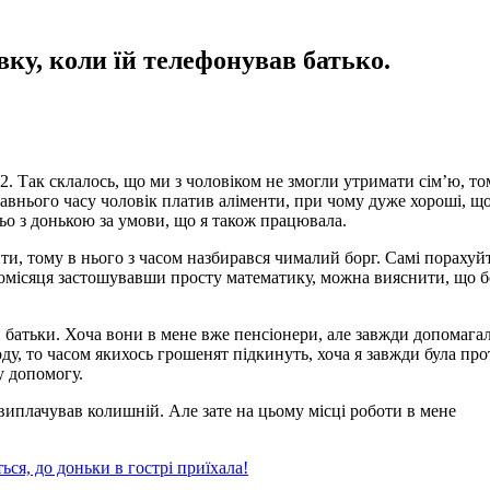
вку, коли їй телефонував батько.
12. Так склалось, що ми з чоловіком не змогли утримати сім’ю, то
давнього часу чоловік платив аліменти, при чому дуже хороші, щ
ньо з донькою за умови, що я також працювала.
и, тому в нього з часом назбирався чималий борг. Самі порахуйт
ч щомісяця застошувавши просту математику, можна вияснити, що 
 батьки. Хоча вони в мене вже пенсіонери, але завжди допомага
ду, то часом якихось грошенят підкинуть, хоча я завжди була про
ку допомогу.
виплачував колишній. Але зате на цьому місці роботи в мене
ться, до доньки в гострі приїхала!