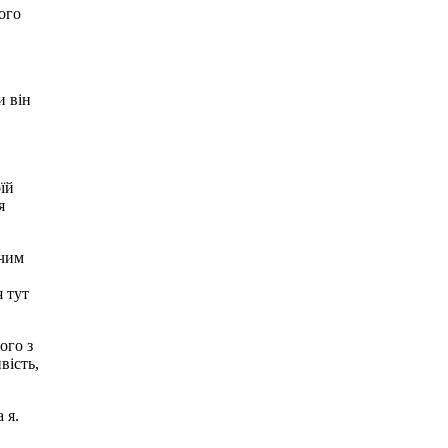
його
и він
їй
я
 чим
я тут
ого з
вість,
 я.