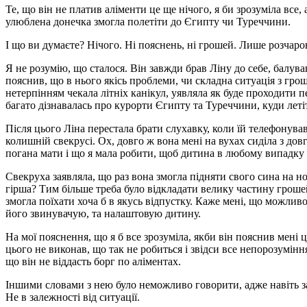
Те, що він не платив аліменти це ще нічого, я би зрозуміла все,
улюблена донечка змогла полетіти до Єгипту чи Туреччини.
І що ви думаєте? Нічого. Ні пояснень, ні грошей. Лише розчаро
Я не розумію, що сталося. Він завжди брав Ліну до себе, балував
пояснив, що в нього якісь проблеми, чи складна ситуація з гро
нетерпінням чекала літніх канікул, уявляла як буде проходити пе
багато дізнавалась про курорти Єгипту та Туреччини, куди летіт
Після цього Ліна перестала брати слухавку, коли їй телефонува
колишній свекрусі. Ох, довго ж вона мені на вухах сиділа з дов
погана мати і що я мала робити, щоб дитина в любому випадку 
Свекруха заявляла, що раз вона змогла підняти свого сина на но
гірша? Тим більше треба було відкладати велику частину грошей, 
змогла поїхати хоча б в якусь відпустку. Каже мені, що можливо
його звинувачую, та налаштовую дитину.
На мої пояснення, що я б все зрозуміла, якби він пояснив мені це
цього не виконав, що так не робиться і звідси все непорозумінн
що він не віддасть борг по аліментах.
Іншими словами з нею було неможливо говорити, адже навіть за
Не в залежності від ситуації.