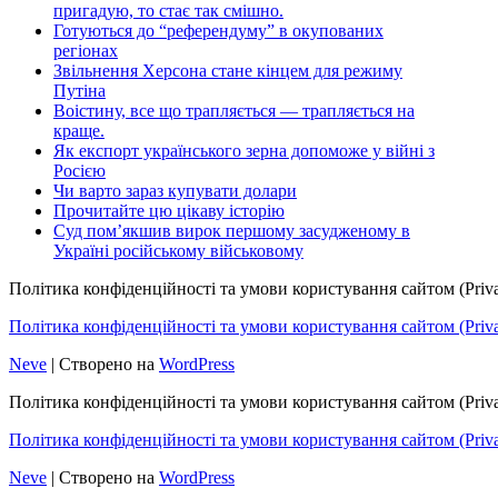
пригадую, то стає так смішно.
Готуються до “референдуму” в окупованих
регіонах
Звільнення Херсона стане кінцем для режиму
Путіна
Воістину, все що трапляється — трапляється на
краще.
Як експорт українського зерна допоможе у війні з
Росією
Чи варто зараз купувати долари
Прочитайте цю цікаву історію
Суд пом’якшив вирок першому засудженому в
Україні російському військовому
Політика конфіденційності та умови користування сайтом (Priva
Політика конфіденційності та умови користування сайтом (Privac
Neve
| Створено на
WordPress
Політика конфіденційності та умови користування сайтом (Priva
Політика конфіденційності та умови користування сайтом (Privac
Neve
| Створено на
WordPress