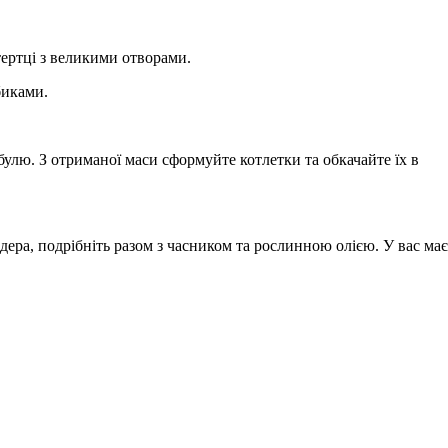
 тертці з великими отворами.
биками.
булю. З отриманої маси сформуйте котлетки та обкачайте їх в
ендера, подрібніть разом з часником та рослинною олією. У вас має