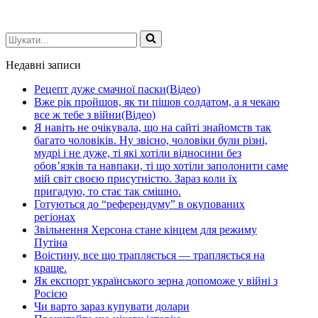
Шукати...
Недавні записи
Рецепт дуже смачної паски(Відео)
Вже рік пройшов, як ти пішов солдатом, а я чекаю
все ж тебе з війни(Відео)
Я навіть не очікувала, що на сайті знайомств так
багато чоловіків. Ну звісно, чоловіки були різні,
мудрі і не дуже, ті які хотіли відносини без
обов’язків та навпаки, ті що хотіли заполонити саме
мій світ своєю присутністю. Зараз коли їх
пригадую, то стає так смішно.
Готуються до “референдуму” в окупованих
регіонах
Звільнення Херсона стане кінцем для режиму
Путіна
Воістину, все що трапляється — трапляється на
краще.
Як експорт українського зерна допоможе у війні з
Росією
Чи варто зараз купувати долари