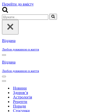
Перейти до вмісту
Шукати...
Віддана
Любов довжиною в життя
Меню
навігації
Віддана
Любов довжиною в життя
Меню
навігації
Меню
навігації
Новини
Здоров’я
Астрологія
Рецепти
Поради
Стосунки