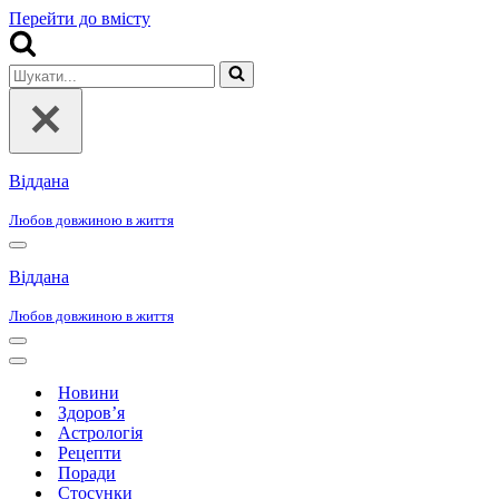
Перейти до вмісту
Шукати...
Віддана
Любов довжиною в життя
Меню
навігації
Віддана
Любов довжиною в життя
Меню
навігації
Меню
навігації
Новини
Здоров’я
Астрологія
Рецепти
Поради
Стосунки