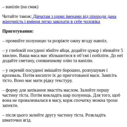
– ванілін (на смак)
Читайте також:
Дівчатам з цими іменами від природи дана
жіночність і вміння легко закохати в себе чоловіка
Приготування:
– промийте полуницю та розріжте ожну ягоду навпіл.
– у глибокій посудині збийте яйця, додайте цукор і збивайте 5
хвилин. Ваша маса має збільшитися в об’ємі і побіліти. До неї
додайте сметану, соняшникову олію та ванілін.
– у окремій посудині змішайте борошно, розпушувач і
крохмаль. Потім висипте їх до приготованої маси. Замісіть
тісто. Воно має мати рідку текстуру.
– форму для запікання змастіть маслом. Залийте першу
частину тіста. Потім викладіть шар полуниць. Для того, щоб
вона не провалювалася в масу, корж спочатку можна трохи
запекти.
– після цього залийте другу частину тіста. Розкладіть
шматочки ягід.