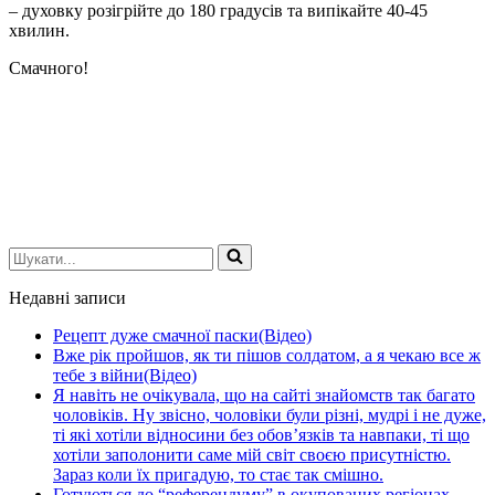
– духовку розігрійте до 180 градусів та випікайте 40-45
хвилин.
Смачного!
Шукати...
Недавні записи
Рецепт дуже смачної паски(Відео)
Вже рік пройшов, як ти пішов солдатом, а я чекаю все ж
тебе з війни(Відео)
Я навіть не очікувала, що на сайті знайомств так багато
чоловіків. Ну звісно, чоловіки були різні, мудрі і не дуже,
ті які хотіли відносини без обов’язків та навпаки, ті що
хотіли заполонити саме мій світ своєю присутністю.
Зараз коли їх пригадую, то стає так смішно.
Готуються до “референдуму” в окупованих регіонах