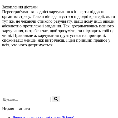
Захоплення дієтами
Перестрибування з однієї харчування в інше, ти піддаєш
організм стресу. Тільки він адаптується під одні критерії, як ти
тут же, не чекаючи стійкого результату, даєш йому інші інколи
абсолютно протилежні завдання. Так, дотримуючись певного
харчування, потрібен час, щоб зрозуміти, чи підходить тобі це
чи ні. Правильне ж харчування ґрунтується на принципі:
споживаєш менше, ніж витрачаєш. І цей принцип працює у
всіх, хто його дотримується.
Шукати...
Недавні записи
Рецепт дуже смачної паски(Відео)