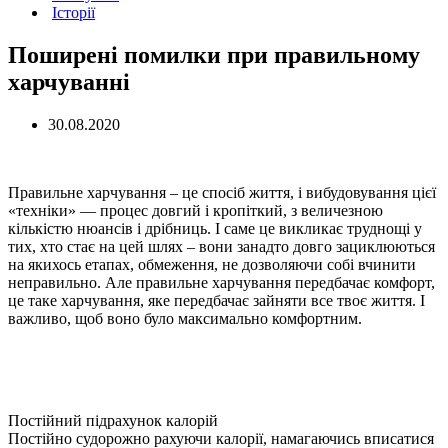
Історії
Поширені помилки при правильному
харчуванні
30.08.2020
Правильне харчування – це спосіб життя, і вибудовування цієї
«техніки» — процес довгий і кропіткий, з величезною
кількістю нюансів і дрібниць. І саме це викликає труднощі у
тих, хто стає на цей шлях – вони занадто довго зациклюються
на якихось етапах, обмеження, не дозволяючи собі вчинити
неправильно. Але правильне харчування передбачає комфорт,
це таке харчування, яке передбачає зайняти все твоє життя. І
важливо, щоб воно було максимально комфортним.
Постійний підрахунок калорій
Постійно судорожно рахуючи калорії, намагаючись вписатися