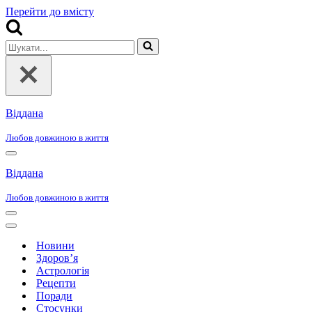
Перейти до вмісту
Шукати...
Віддана
Любов довжиною в життя
Меню
навігації
Віддана
Любов довжиною в життя
Меню
навігації
Меню
навігації
Новини
Здоров’я
Астрологія
Рецепти
Поради
Стосунки