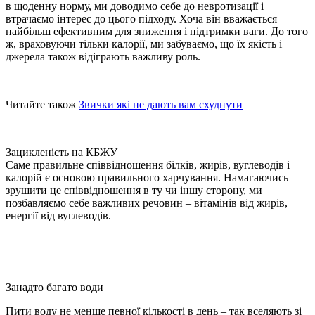
в щоденну норму, ми доводимо себе до невротизації і
втрачаємо інтерес до цього підходу. Хоча він вважається
найбільш ефективним для зниження і підтримки ваги. До того
ж, враховуючи тільки калорії, ми забуваємо, що їх якість і
джерела також відіграють важливу роль.
Читайте також
Звички які не дають вам схуднути
Зацикленість на КБЖУ
Саме правильне співвідношення білків, жирів, вуглеводів і
калорій є основою правильного харчування. Намагаючись
зрушити це співвідношення в ту чи іншу сторону, ми
позбавляємо себе важливих речовин – вітамінів від жирів,
енергії від вуглеводів.
Занадто багато води
Пити воду не менше певної кількості в день – так вселяють зі