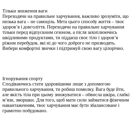
Тільки зниження ваги
Переходячи на правильне харчування, важливо зрозуміти, що
низька вага – не самоціль. Мета цього способу життя – твоє
здоров’я і довголіття. Переходячи на правильне харчування
тільки перед відпускним сезоном, а після захоплюючись
шкідливими продуктами, ти піддаєш своє тіло і здоров’я
різким перебудов, які ні до чого доброго не призводять.
Вибери комфортні звички і підтримуй свою вагу цілорічно.
Ігнорування спорту
Сподіваючись стати здоровішими лише з допомогою
правильного харчування, ти робиш помилку. Вага буде йти,
але якість тіла при цьому знижуватися – обвисла шкіра, слабкі
м’язи, зморшки. Для того, щоб мати сили займатися фізичним
навантаженням, твоє харчування має бути збалансоване і
грамотно побудовано.