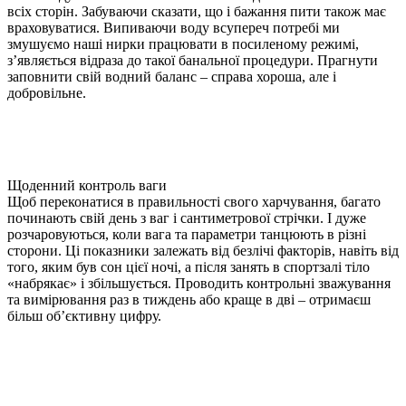
всіх сторін. Забуваючи сказати, що і бажання пити також має
враховуватися. Випиваючи воду всупереч потребі ми
змушуємо наші нирки працювати в посиленому режимі,
з’являється відраза до такої банальної процедури. Прагнути
заповнити свій водний баланс – справа хороша, але і
добровільне.
Щоденний контроль ваги
Щоб переконатися в правильності свого харчування, багато
починають свій день з ваг і сантиметрової стрічки. І дуже
розчаровуються, коли вага та параметри танцюють в різні
сторони. Ці показники залежать від безлічі факторів, навіть від
того, яким був сон цієї ночі, а після занять в спортзалі тіло
«набрякає» і збільшується. Проводить контрольні зважування
та вимірювання раз в тиждень або краще в дві – отримаєш
більш об’єктивну цифру.