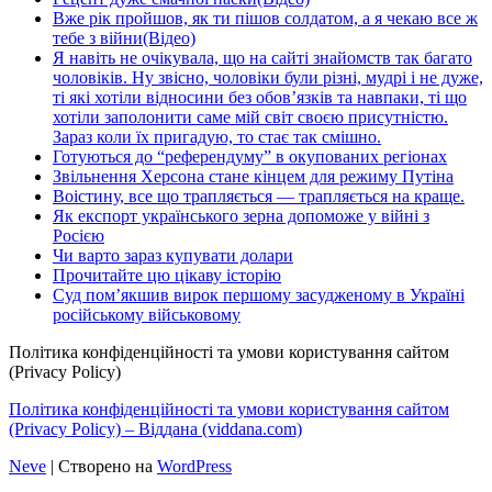
Вже рік пройшов, як ти пішов солдатом, а я чекаю все ж
тебе з війни(Відео)
Я навіть не очікувала, що на сайті знайомств так багато
чоловіків. Ну звісно, чоловіки були різні, мудрі і не дуже,
ті які хотіли відносини без обов’язків та навпаки, ті що
хотіли заполонити саме мій світ своєю присутністю.
Зараз коли їх пригадую, то стає так смішно.
Готуються до “референдуму” в окупованих регіонах
Звільнення Херсона стане кінцем для режиму Путіна
Воістину, все що трапляється — трапляється на краще.
Як експорт українського зерна допоможе у війні з
Росією
Чи варто зараз купувати долари
Прочитайте цю цікаву історію
Суд пом’якшив вирок першому засудженому в Україні
російському військовому
Політика конфіденційності та умови користування сайтом
(Privacy Policy)
Політика конфіденційності та умови користування сайтом
(Privacy Policy) – Віддана (viddana.com)
Neve
| Створено на
WordPress