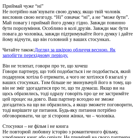
Приймай чуже “ні”
Не потрібно нав’язувати свою думку, якщо твій чоловік
висловив свою незгоду. “Ні” означає “ні”, а не “може бути”.
Май повагу і приймай його думку гідно. Завжди повинно
бути порозуміння. Особливо в колі друзів. Завжди має бути
повага до чоловіка, завжди підтримувайте його думку і дайте
йому відчути, що він головний у ваших стосунках.
Читайте також:
Догляд за шкірою обличчя весною. Як
запобігти перехідному періоду.
Він не телепат, говори про те, що хочеш
Говори партнеру, що тобі подобається і не подобається, який
подарунок хотіла б отримати, а чого не хотілося б взагалі у
ваших стосунках. Тим більше не звинувачуй його в тому, що
він не зміг здогадатися про те, що ти думаєш. Якщо ви на
щось образились, тоді одразу говоріть про це не застримйте
цей процес на довго. Ваш партнер всеодно не зможе
догадатись на що ви образились, а якщо зможете поговорити,
тоді вирішите це питання. Будь-яку питання потрібно
обговорювати, чи це зі сторони жінки, чи – чоловіка.
Стосунки – не фільм і не книга
Не повторюй любовну історію з романтичного фільму,
улюблених книг або серіалу. Не приміряй на свого партнера