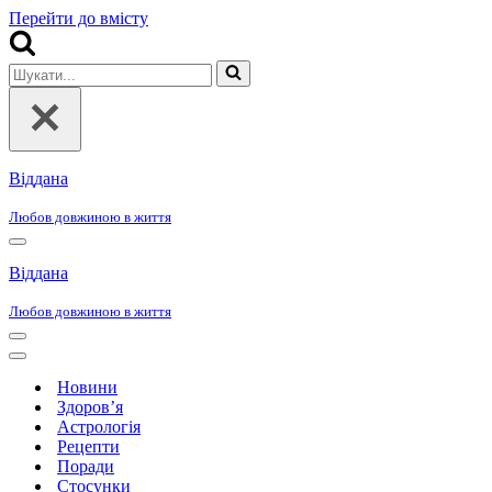
Перейти до вмісту
Шукати...
Віддана
Любов довжиною в життя
Меню
навігації
Віддана
Любов довжиною в життя
Меню
навігації
Меню
навігації
Новини
Здоров’я
Астрологія
Рецепти
Поради
Стосунки