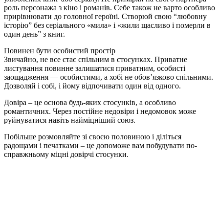
роль персонажа з кіно і романів. Себе також не варто особливо
прирівнювати до головної героїні. Створюй свою “любовну
історію” без серіального «мила» і «жили щасливо і померли в
один день” з книг.
Повинен бути особистий простір
Звичайно, не все стає спільним в стосунках. Приватне
листування повинне залишатися приватним, особисті
заощадження — особистими, а хобі не обов’язково спільними.
Дозволяй і собі, і йому відпочивати один від одного.
Довіра – це основа будь-яких стосунків, а особливо
романтичних. Через постійне недовіри і недомовок може
руйнуватися навіть найміцніший союз.
Побільше розмовляйте зі своєю половиною і діліться
радощами і печатками – це допоможе вам побудувати по-
справжньому міцні довірчі стосунки.