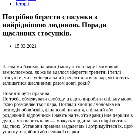
Історії
Потрібно берегти стосунки з
найріднішою людиною. Поради
щасливих стосунків.
15.03.2021
Часом ми бачимо на вулиці милу літню пару і мимоволі
замислюємося, як же їм вдалося зберегти трепетні і теплі
стосунки, чи є універсальний рецепт для всіх пар, які хочуть
залишатися щасливими разом довгі роки?
Повинні бути правила
Не треба обмежувати свободу, а варто виробити спільну мову,
якою розмовляє твоя пара. Погляди хлопця / чоловіка на
розподіл обов’язків, фінансові питання, спільний або
роздільний відпочинок і навіть на те, хто вранці йде першим в
душ, а хто варить каву — можуть кардинально відрізнятися
від твоїх. Установи правила заздалегідь і дотримуйтеся їх, щоб
уникнути дрібної або великої сварки.