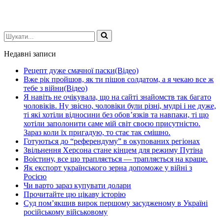
Шукати...
Недавні записи
Рецепт дуже смачної паски(Відео)
Вже рік пройшов, як ти пішов солдатом, а я чекаю все ж
тебе з війни(Відео)
Я навіть не очікувала, що на сайті знайомств так багато
чоловіків. Ну звісно, чоловіки були різні, мудрі і не дуже,
ті які хотіли відносини без обов’язків та навпаки, ті що
хотіли заполонити саме мій світ своєю присутністю.
Зараз коли їх пригадую, то стає так смішно.
Готуються до “референдуму” в окупованих регіонах
Звільнення Херсона стане кінцем для режиму Путіна
Воістину, все що трапляється — трапляється на краще.
Як експорт українського зерна допоможе у війні з
Росією
Чи варто зараз купувати долари
Прочитайте цю цікаву історію
Суд пом’якшив вирок першому засудженому в Україні
російському військовому