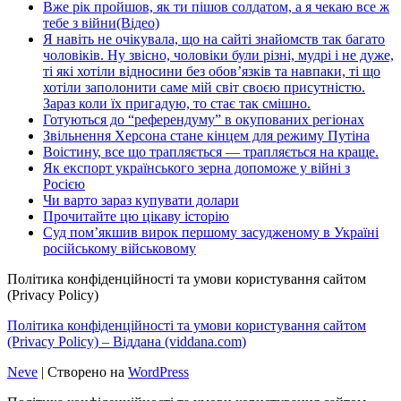
Вже рік пройшов, як ти пішов солдатом, а я чекаю все ж
тебе з війни(Відео)
Я навіть не очікувала, що на сайті знайомств так багато
чоловіків. Ну звісно, чоловіки були різні, мудрі і не дуже,
ті які хотіли відносини без обов’язків та навпаки, ті що
хотіли заполонити саме мій світ своєю присутністю.
Зараз коли їх пригадую, то стає так смішно.
Готуються до “референдуму” в окупованих регіонах
Звільнення Херсона стане кінцем для режиму Путіна
Воістину, все що трапляється — трапляється на краще.
Як експорт українського зерна допоможе у війні з
Росією
Чи варто зараз купувати долари
Прочитайте цю цікаву історію
Суд пом’якшив вирок першому засудженому в Україні
російському військовому
Політика конфіденційності та умови користування сайтом
(Privacy Policy)
Політика конфіденційності та умови користування сайтом
(Privacy Policy) – Віддана (viddana.com)
Neve
| Створено на
WordPress