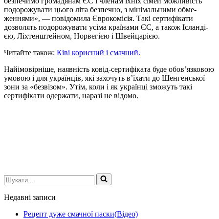
безпечимо громадянам ЄС і членам їхніх сімей можливість
подорожувати цього літа без­печно, з мінімальними обме­
женнями», — повідомила Єв­рокомісія. Такі сертифікати
дозволять подорожувати усіма країнами ЄС, а також Ісланді­
єю, Ліхтенштейном, Норвегією і Швейцарією.
Читайте також:
Ківі корисний і смачний.
Найімовірніше, наявність ковід-сертифіката буде обов’язковою
умовою і для українців, які захо­чуть в’їхати до Шенгенської
зони за «безвізом». Утім, коли і як укра­їнці зможуть такі
сертифікати одержати, наразі не відомо.
Шукати...
Недавні записи
Рецепт дуже смачної паски(Відео)