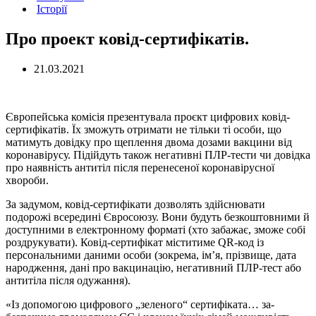
Історії
Про проект ковід-сертифікатів.
21.03.2021
Європейська комісія презентувала проєкт цифрових ковід-
сертифікатів. Їх зможуть отримати не тільки ті особи, що
матимуть довідку про щеплення двома дозами вакцини від
коронавірусу. Підійдуть також негативні ПЛР-тести чи довідка
про наявність антитіл після перенесеної коронавірусної
хвороби.
За задумом, ковід-серти­фікати дозволять здійсню­вати
подорожі всередині Євросоюзу. Вони будуть безко­штовними й
доступними в елек­тронному форматі (хто забажає, зможе собі
роздрукувати). Ко­від-сертифікат міститиме QR-код із
персональними даними осо­би (зокрема, ім’я, прізвище, дата
народження, дані про вакцина­цію, негативний ПЛР-тест або
ан­титіла після одужання).
«Із допомогою цифрового „зеленого“ сертифіката… за­