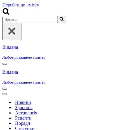
Перейти до вмісту
Шукати...
Віддана
Любов довжиною в життя
Меню
навігації
Віддана
Любов довжиною в життя
Меню
навігації
Меню
навігації
Новини
Здоров’я
Астрологія
Рецепти
Поради
Стосунки