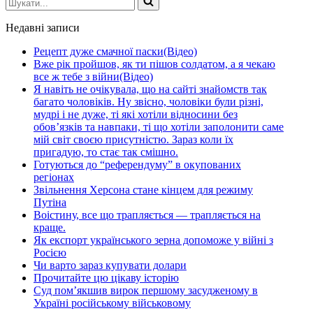
Недавні записи
Рецепт дуже смачної паски(Відео)
Вже рік пройшов, як ти пішов солдатом, а я чекаю
все ж тебе з війни(Відео)
Я навіть не очікувала, що на сайті знайомств так
багато чоловіків. Ну звісно, чоловіки були різні,
мудрі і не дуже, ті які хотіли відносини без
обов’язків та навпаки, ті що хотіли заполонити саме
мій світ своєю присутністю. Зараз коли їх
пригадую, то стає так смішно.
Готуються до “референдуму” в окупованих
регіонах
Звільнення Херсона стане кінцем для режиму
Путіна
Воістину, все що трапляється — трапляється на
краще.
Як експорт українського зерна допоможе у війні з
Росією
Чи варто зараз купувати долари
Прочитайте цю цікаву історію
Суд пом’якшив вирок першому засудженому в
Україні російському військовому