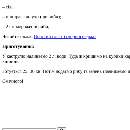
– сіль;
– приправа до ухи ( до риби);
– 2 шт мороженої риби;
Читайте також:
Простий салат із чорної редьки
Приготування:
У каструлю наливаємо 2 л. води. Туда ж кришимо на кубики кар
кипіння.
Готується 25- 30 хв. Потім додаємо рибу та зелень і залишаємо щ
Смачного!
Шукати...