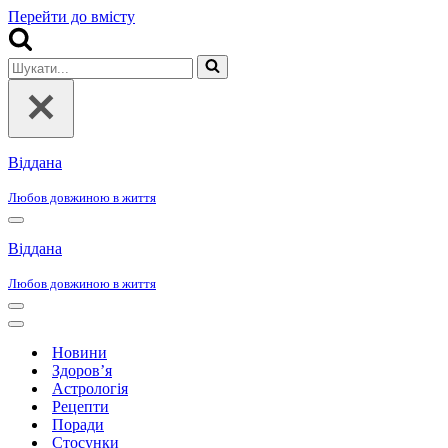
Перейти до вмісту
Шукати...
Віддана
Любов довжиною в життя
Меню
навігації
Віддана
Любов довжиною в життя
Меню
навігації
Меню
навігації
Новини
Здоров’я
Астрологія
Рецепти
Поради
Стосунки