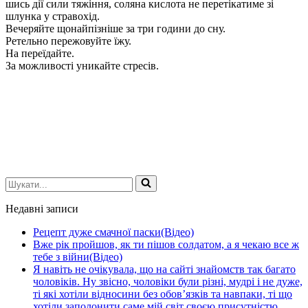
шись дії сили тяжіння, соля­на кислота не перетікатиме зі
шлунка у стравохід.
Вечеряйте щонайпізніше за три години до сну.
Ретельно пережовуйте їжу.
На переїдайте.
За можливості уникайте стресів.
Шукати...
Недавні записи
Рецепт дуже смачної паски(Відео)
Вже рік пройшов, як ти пішов солдатом, а я чекаю все ж
тебе з війни(Відео)
Я навіть не очікувала, що на сайті знайомств так багато
чоловіків. Ну звісно, чоловіки були різні, мудрі і не дуже,
ті які хотіли відносини без обов’язків та навпаки, ті що
хотіли заполонити саме мій світ своєю присутністю.