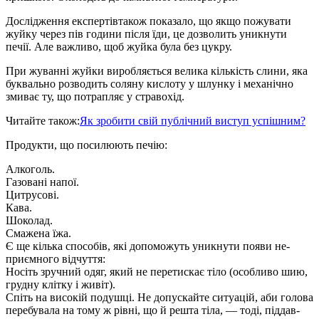
Дослідження експертівтакож показало, що якщо пожувати
жуйку через пів години після їди, це дозволить уникнути
печії. Але важливо, щоб жуйка була без цукру.
При жуванні жуйки виробля­ється велика кількість слини, яка
буквально розводить соляну кис­лоту у шлунку і механічно
змиває ту, що потрапляє у стравохід.
Читайте також:
Як зробити свій публічний виступ успішним?
Продукти, що посилю­ють печію:
Алкоголь.
Газовані напої.
Цитрусові.
Кава.
Шоколад.
Смажена їжа.
Є ще кілька способів, які до­поможуть уникнути появи не­
приємного відчуття:
Носіть зручний одяг, який не перетискає тіло (особливо шию,
грудну клітку і живіт).
Спіть на високій подушці. Не допускайте ситуацій, аби го­лова
перебувала на тому ж рівні, що й решта тіла, — тоді, піддав­