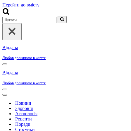
Перейти до вмісту
Шукати...
Віддана
Любов довжиною в життя
Меню
навігації
Віддана
Любов довжиною в життя
Меню
навігації
Меню
навігації
Новини
Здоров’я
Астрологія
Рецепти
Поради
Стосунки