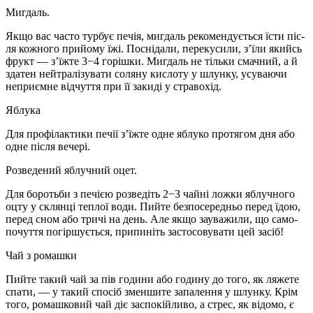
Мигдаль.
Якщо вас часто турбує печія, мигдаль рекомендується їсти піс­
ля кожного прийому їжі. Посні­дали, перекусили, з’їли якийсь
фрукт — з’їжте 3−4 горішки. Миг­даль не тільки смачний, а й
зда­тен нейтралізувати соляну кисло­ту у шлунку, усуваючи
неприємне відчуття при її закиді у стравохід.
Яблука
Для профілактики печії з’їжте одне яблуко протягом дня або
одне після вечері.
Розведений яблучний оцет.
Для боротьби з печією розве­діть 2−3 чайні ложки яблучного
оцту у склянці теплої води. Пий­те безпосередньо перед їдою,
перед сном або тричі на день. Але якщо зауважили, що само­
почуття погіршується, припи­ніть застосовувати цей засіб!
Чай з ромашки
Пийте такий чай за пів годи­ни або годину до того, як ляже­те
спати, — у такий спосіб змен­шите запалення у шлунку. Крім
того, ромашковий чай діє за­спокійливо, а стрес, як відомо, є