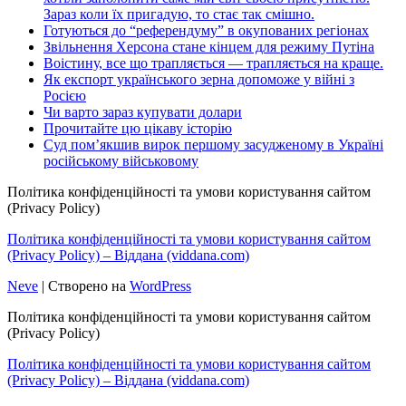
Зараз коли їх пригадую, то стає так смішно.
Готуються до “референдуму” в окупованих регіонах
Звільнення Херсона стане кінцем для режиму Путіна
Воістину, все що трапляється — трапляється на краще.
Як експорт українського зерна допоможе у війні з
Росією
Чи варто зараз купувати долари
Прочитайте цю цікаву історію
Суд пом’якшив вирок першому засудженому в Україні
російському військовому
Політика конфіденційності та умови користування сайтом
(Privacy Policy)
Політика конфіденційності та умови користування сайтом
(Privacy Policy) – Віддана (viddana.com)
Neve
| Створено на
WordPress
Політика конфіденційності та умови користування сайтом
(Privacy Policy)
Політика конфіденційності та умови користування сайтом
(Privacy Policy) – Віддана (viddana.com)