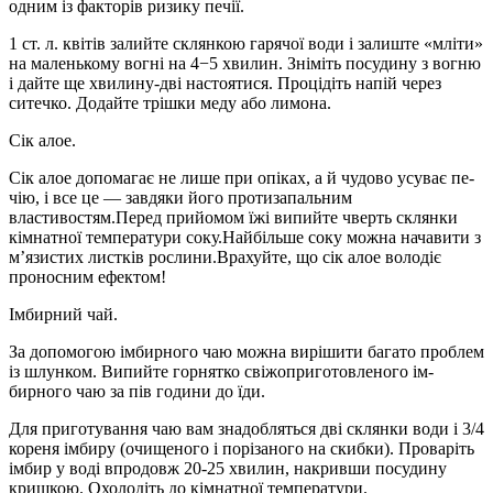
одним із факторів ризику печії.
1 ст. л. квітів залийте склянкою гарячої води і залиште «мліти»
на маленькому вогні на 4−5 хвилин. Зніміть посудину з вогню
і дайте ще хвилину-дві настоятися. Про­цідіть напій через
ситечко. До­дайте трішки меду або лимона.
Сік алое.
Сік алое допомагає не лише при опіках, а й чудово усуває пе­
чію, і все це — завдяки його про­тизапальним
властивостям.Перед прийомом їжі випийте чверть склянки
кім­натної температури соку.Найбільше соку можна нача­вити з
м’язистих листків росли­ни.Врахуйте, що сік алое воло­діє
проносним ефектом!
Імбирний чай.
За допомогою імбирного чаю можна вирішити багато про­блем
із шлунком. Випийте гор­нятко свіжоприготовленого ім­
бирного чаю за пів години до їди.
Для приготування чаю вам знадобляться дві склянки води і 3/4
кореня імбиру (очищеного і порізаного на скибки). Проваріть
імбир у воді впродовж 20-25 хвилин, накривши посудину
кришкою. Охолодіть до кімнатної темпе­ратури.