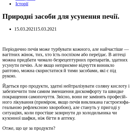
Історії
Природні засоби для усунення печії.
15.03.2021
15.03.2021
Періодично печія може тур­бувати кожного, але найчасті­ше —
вагітних жінок, тих, хто їсть поспіхом або переїдає. В аптеці
можна придбати чимало безре­цептурних препаратів, здатних
усунути печію. Але якщо непри­ємне відчуття виникло
раптово, можна скористатися й тими за­собами, які є під
рукою.
Йдеться про продукти, здатні нейтралізувати соляну кислоту і
забезпечити тим самим змен­шення дискомфорту та швидке
покращення самопочуття. Звіс­но, вони не замінять професій­
ного лікування (приміром, якщо печія викликана гастроезофа­
геальною рефлексною хворо­бою), але стануть у пригоді у
ситуаціях, коли простіше зазир­нути до холодильника чи
кухон­ної шафки, ніж бігти в аптеку.
Отже, що це за продукти?