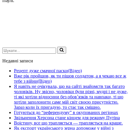
Паулі.
Шукати...
Недавні записи
Рецепт дуже смачної паски(Відео)
Вже рік пройшов, як ти пішов солдатом, а я чекаю все ж
тебе з війни(Відео)
Я навіть не очікувала, що на сайті знайомств так багато
чоловіків. Ну звісно, чоловіки були різні, мудрі і не дуже,
ті які хотіли відносини без обов’язків та навпаки, ті що
хотіли заполонити саме мій світ своєю присутністю.
Зараз коли їх пригадую, то стає так смішно.
Готуються до “референдуму” в окупованих регіонах
Звільнення Херсона стане кінцем для режиму Путіна
Воістину, все що трапляється — трапляється на краще.
Як експорт українського зерна допоможе у війні з