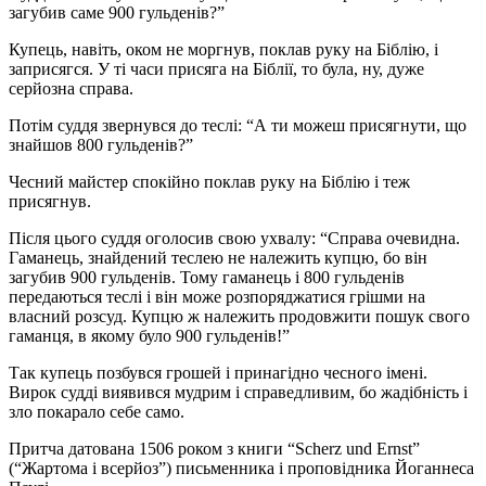
загубив саме 900 гульденів?”
Купець, навіть, оком не моргнув, поклав руку на Біблію, і
заприсягся. У ті часи присяга на Біблії, то була, ну, дуже
серйозна справа.
Потім суддя звернувся до теслі: “А ти можеш присягнути, що
знайшов 800 гульденів?”
Чесний майстер спокійно поклав руку на Біблію і теж
присягнув.
Після цього суддя оголосив свою ухвалу: “Справа очевидна.
Гаманець, знайдений теслею не належить купцю, бо він
загубив 900 гульденів. Тому гаманець і 800 гульденів
передаються теслі і він може розпоряджатися грішми на
власний розсуд. Купцю ж належить продовжити пошук свого
гаманця, в якому було 900 гульденів!”
Так купець позбувся грошей і принагідно чесного імені.
Вирок судді виявився мудрим і справедливим, бо жадібність і
зло покарало себе само.
Притча датована 1506 роком з книги “Scherz und Ernst”
(“Жартома і всерйоз”) письменника і проповідника Йоганнеса