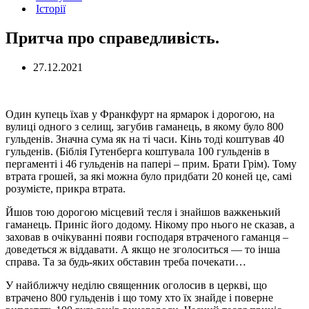
Історії
Притча про справедливість.
27.12.2021
Один купець їхав у Франкфурт на ярмарок і дорогою, на
вулиці одного з селищ, загубив гаманець, в якому було 800
гульденів. Значна сума як на ті часи. Кінь тоді коштував 40
гульденів. (Біблія Гутенберга коштувала 100 гульденів в
пергаменті і 46 гульденів на папері – прим. Брати Грім). Тому
втрата грошей, за які можна було придбати 20 коней це, самі
розумієте, прикра втрата.
Йшов тою дорогою місцевий тесля і знайшов важкенький
гаманець. Приніс його додому. Нікому про нього не сказав, а
заховав в очікуванні появи господаря втраченого гаманця –
доведеться ж віддавати. А якщо не зголоситься — то інша
справа. Та за будь-яких обставин треба почекати…
У найближчу неділю священник оголосив в церкві, що
втрачено 800 гульденів і що тому хто їх знайде і поверне