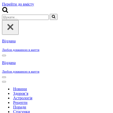
Перейти до вмісту
Шукати...
Віддана
Любов довжиною в життя
Меню
навігації
Віддана
Любов довжиною в життя
Меню
навігації
Меню
навігації
Новини
Здоров’я
Астрологія
Рецепти
Поради
Стосунки