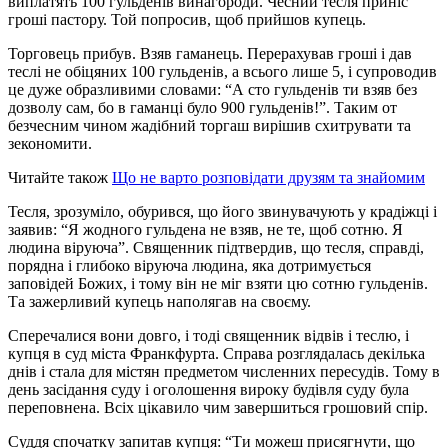
виплатять 100 гульденів винагороди. Чесний тесля приніс
гроші пастору. Той попросив, щоб прийшов купець.
Торговець прибув. Взяв гаманець. Перерахував гроші і дав
теслі не обіцяних 100 гульденів, а всього лише 5, і супроводив
це дуже образливими словами: “А сто гульденів ти взяв без
дозволу сам, бо в гаманці було 900 гульденів!”. Таким от
безчесним чином жадібний торгаш вирішив схитрувати та
зекономити.
Читайте також
Що не варто розповідати друзям та знайомим
Тесля, зрозуміло, обурився, що його звинувачують у крадіжці і
заявив: “Я жодного гульдена не взяв, не те, щоб сотню. Я
людина віруюча”. Священник підтвердив, що тесля, справді,
порядна і глибоко віруюча людина, яка дотримується
заповідей Божих, і тому він не міг взяти цю сотню гульденів.
Та зажерливий купець наполягав на своєму.
Сперечалися вони довго, і тоді священник відвів і теслю, і
купця в суд міста Франкфурта. Справа розглядалась декілька
днів і стала для містян предметом численних пересудів. Тому в
день засідання суду і оголошення вироку будівля суду була
переповнена. Всіх цікавило чим завершиться грошовий спір.
Суддя спочатку запитав купця: “Ти можеш присягнути, що