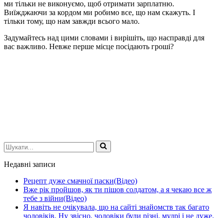
ми тільки не виконуємо, щоб отримати зарплатню.
Виїжджаючи за кордом ми робимо все, що нам скажуть. І
тільки тому, що нам завжди всього мало.
Задумайтесь над цими словами і вирішіть, що насправді для
вас важливо. Невже перше місце посідають гроші?
Шукати...
Недавні записи
Рецепт дуже смачної паски(Відео)
Вже рік пройшов, як ти пішов солдатом, а я чекаю все ж
тебе з війни(Відео)
Я навіть не очікувала, що на сайті знайомств так багато
чоловіків. Ну звісно, чоловіки були різні, мудрі і не дуже,