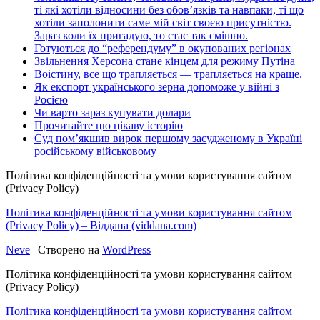
ті які хотіли відносини без обов’язків та навпаки, ті що
хотіли заполонити саме мій світ своєю присутністю.
Зараз коли їх пригадую, то стає так смішно.
Готуються до “референдуму” в окупованих регіонах
Звільнення Херсона стане кінцем для режиму Путіна
Воістину, все що трапляється — трапляється на краще.
Як експорт українського зерна допоможе у війні з
Росією
Чи варто зараз купувати долари
Прочитайте цю цікаву історію
Суд пом’якшив вирок першому засудженому в Україні
російському військовому
Політика конфіденційності та умови користування сайтом
(Privacy Policy)
Політика конфіденційності та умови користування сайтом
(Privacy Policy) – Віддана (viddana.com)
Neve
| Створено на
WordPress
Політика конфіденційності та умови користування сайтом
(Privacy Policy)
Політика конфіденційності та умови користування сайтом