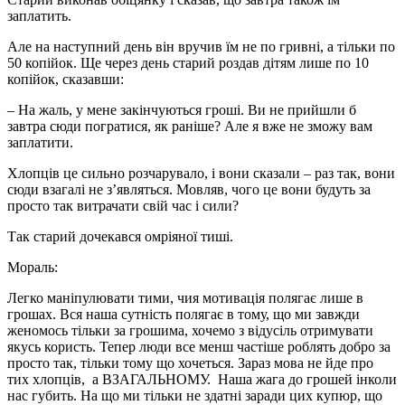
заплатить.
Але на наступний день він вручив їм не по гривні, а тільки по
50 копійок. Ще через день старий роздав дітям лише по 10
копійок, сказавши:
– На жаль, у мене закінчуються гроші. Ви не прийшли б
завтра сюди погратися, як раніше? Але я вже не зможу вам
заплатити.
Хлопців це сильно розчарувало, і вони сказали – раз так, вони
сюди взагалі не з’являться. Мовляв, чого це вони будуть за
просто так витрачати свій час і сили?
Так старий дочекався омріяної тиші.
Мораль:
Легко маніпулювати тими, чия мотивація полягає лише в
грошах. Вся наша сутність полягає в тому, що ми завжди
женомось тільки за грошима, хочемо з відусіль отримувати
якусь користь. Тепер люди все менш частіше роблять добро за
просто так, тільки тому що хочеться. Зараз мова не йде про
тих хлопців, а ВЗАГАЛЬНОМУ. Наша жага до грошей інколи
нас губить. На що ми тільки не здатні заради цих купюр, що