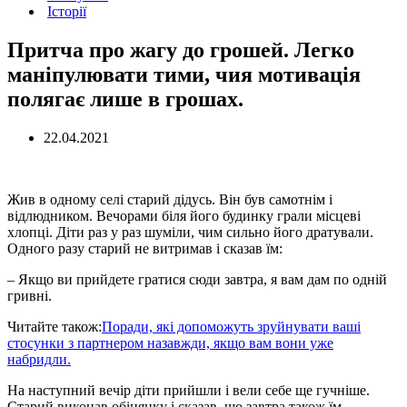
Історії
Притча про жагу до грошей. Легко
маніпулювати тими, чия мотивація
полягає лише в грошах.
22.04.2021
Жив в одному селі старий дідусь. Він був самотнім і
відлюдником. Вечорами біля його будинку грали місцеві
хлопці. Діти раз у раз шуміли, чим сильно його дратували.
Одного разу старий не витримав і сказав їм:
– Якщо ви прийдете гратися сюди завтра, я вам дам по одній
гривні.
Читайте також:
Поради, які допоможуть зруйнувати ваші
стосунки з партнером назавжди, якщо вам вони уже
набридли.
На наступний вечір діти прийшли і вели себе ще гучніше.
Старий виконав обіцянку і сказав, що завтра також їм