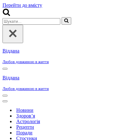
Перейти до вмісту
Шукати...
Віддана
Любов довжиною в життя
Меню
навігації
Віддана
Любов довжиною в життя
Меню
навігації
Меню
навігації
Новини
Здоров’я
Астрологія
Рецепти
Поради
Стосунки