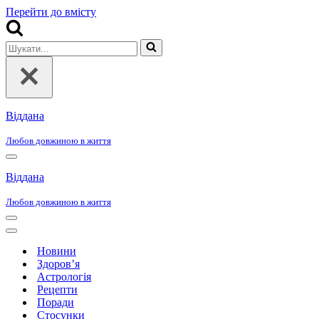
Перейти до вмісту
Шукати...
Віддана
Любов довжиною в життя
Меню
навігації
Віддана
Любов довжиною в життя
Меню
навігації
Меню
навігації
Новини
Здоров’я
Астрологія
Рецепти
Поради
Стосунки