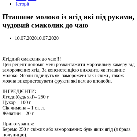
Історії
Пташине молоко із ягід які під руками,
чудовий смаколик до чаю
10.07.2020
10.07.2020
Ягідний смаколик до чаю!!!
Цей рецепт допоміг мені розвантажити морозильну камеру від
заморожених ягід. За консистенцією виходить як пташине
молоко. Ягоди підійдуть як заморожені так і свіжі , також
можна використовувати фрукти які вам до вподоби.
ІНГРЕДІЄНТИ:
Ягоди(будь які)– 250 г
Цукор – 100 г
Сік лимона – 1 ст. л.
Желатин – 20 г
Приготування:
Беремо 250 г свіжих або заморожених будь-яких ягід (я брала
полуницю).