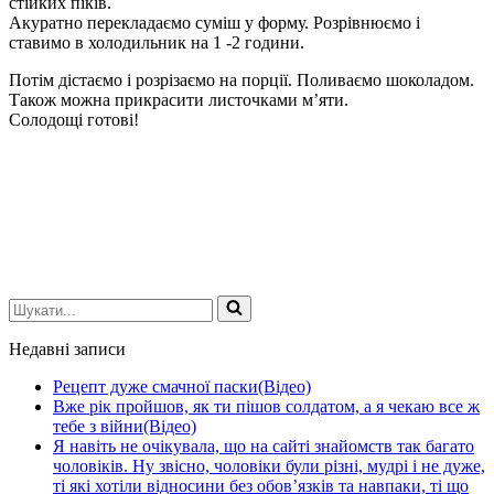
стійких піків.
Акуратно перекладаємо суміш у форму. Розрівнюємо і
ставимо в холодильник на 1 -2 години.
Потім дістаємо і розрізаємо на порції. Поливаємо шоколадом.
Також можна прикрасити листочками м’яти.
Солодощі готові!
Шукати...
Недавні записи
Рецепт дуже смачної паски(Відео)
Вже рік пройшов, як ти пішов солдатом, а я чекаю все ж
тебе з війни(Відео)
Я навіть не очікувала, що на сайті знайомств так багато
чоловіків. Ну звісно, чоловіки були різні, мудрі і не дуже,
ті які хотіли відносини без обов’язків та навпаки, ті що