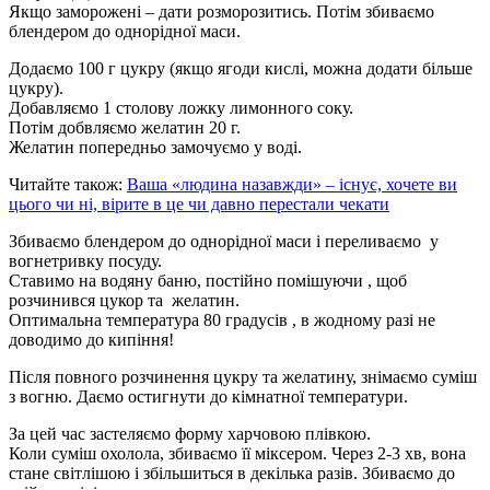
Якщо заморожені – дати розморозитись. Потім збиваємо
блендером до однорідної маси.
Додаємо 100 г цукру (якщо ягоди кислі, можна додати більше
цукру).
Добавляємо 1 столову ложку лимонного соку.
Потім добвляємо желатин 20 г.
Желатин попередньо замочуємо у воді.
Читайте також:
Ваша «людина назавжди» – існує, хочете ви
цього чи ні, вірите в це чи давно перестали чекати
Збиваємо блендером до однорідної маси і переливаємо у
вогнетривку посуду.
Ставимо на водяну баню, постійно помішуючи , щоб
розчинився цукор та желатин.
Оптимальна температура 80 градусів , в жодному разі не
доводимо до кипіння!
Після повного розчинення цукру та желатину, знімаємо суміш
з вогню. Даємо остигнути до кімнатної температури.
За цей час застеляємо форму харчовою плівкою.
Коли суміш охолола, збиваємо її міксером. Через 2-3 хв, вона
стане світлішою і збільшиться в декілька разів. Збиваємо до