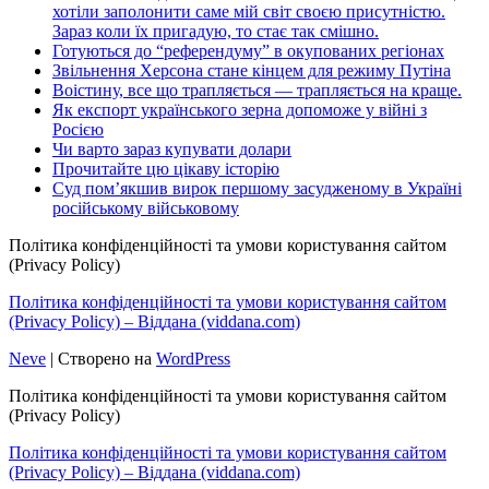
хотіли заполонити саме мій світ своєю присутністю.
Зараз коли їх пригадую, то стає так смішно.
Готуються до “референдуму” в окупованих регіонах
Звільнення Херсона стане кінцем для режиму Путіна
Воістину, все що трапляється — трапляється на краще.
Як експорт українського зерна допоможе у війні з
Росією
Чи варто зараз купувати долари
Прочитайте цю цікаву історію
Суд пом’якшив вирок першому засудженому в Україні
російському військовому
Політика конфіденційності та умови користування сайтом
(Privacy Policy)
Політика конфіденційності та умови користування сайтом
(Privacy Policy) – Віддана (viddana.com)
Neve
| Створено на
WordPress
Політика конфіденційності та умови користування сайтом
(Privacy Policy)
Політика конфіденційності та умови користування сайтом
(Privacy Policy) – Віддана (viddana.com)