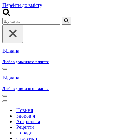
Перейти до вмісту
Шукати...
Віддана
Любов довжиною в життя
Меню
навігації
Віддана
Любов довжиною в життя
Меню
навігації
Меню
навігації
Новини
Здоров’я
Астрологія
Рецепти
Поради
Стосунки