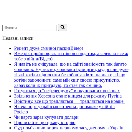
Шукати...
Недавні записи
Рецепт дуже смачної паски(Відео)
Вже рік пройшов, як ти пішов солдатом, а я чекаю все ж
тебе з війни(Відео)
Я навіть не очікувала, що на сайті знайомств так багато
чоловіків. Ну звісно, чоловіки були різні, мудрі і не дуже,
ті які хотіли відносини без обов’язків та навпаки, ті що
хотіли заполонити саме мій світ своєю присутністю.
Зараз коли їх пригадую, то стає так смішно.
Готуються до “референдуму” в окупованих регіонах
Звільнення Херсона стане кінцем для режиму Путіна
Воістину, все що трапляється — трапляється на краще.
Як експорт українського зерна допоможе у війні з
Росією
Чи варто зараз купувати долари
Прочитайте цю цікаву історію
Суд пом’якшив вирок першому засудженому в Україні