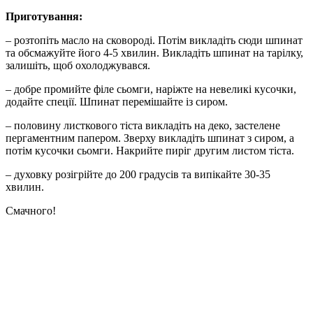
Приготування:
– розтопіть масло на сковороді. Потім викладіть сюди шпинат
та обсмажуйте його 4-5 хвилин. Викладіть шпинат на тарілку,
залишіть, щоб охолоджувався.
– добре промийте філе сьомги, наріжте на невеликі кусочки,
додайте спеції. Шпинат перемішайте із сиром.
– половину листкового тіста викладіть на деко, застелене
пергаментним папером. Зверху викладіть шпинат з сиром, а
потім кусочки сьомги. Накрийте пиріг другим листом тіста.
– духовку розігрійте до 200 градусів та випікайте 30-35
хвилин.
Смачного!