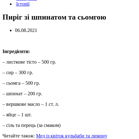
Історії
Пиріг зі шпинатом та сьомгою
06.08.2021
Інгредієнти:
– листкове тісто – 500 гр.
– сир – 300 гр.
– сьомга – 500 гр.
– шпинат – 200 гр.
– вершкове масло – 1 ст. л.
– яйце – 1 шт.
– сіль та перець (за смаком)
Читайте також:
Мед із квіток кульбаби та лимону