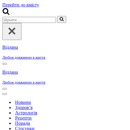
Перейти до вмісту
Шукати...
Віддана
Любов довжиною в життя
Меню
навігації
Віддана
Любов довжиною в життя
Меню
навігації
Меню
навігації
Новини
Здоров’я
Астрологія
Рецепти
Поради
Стосунки