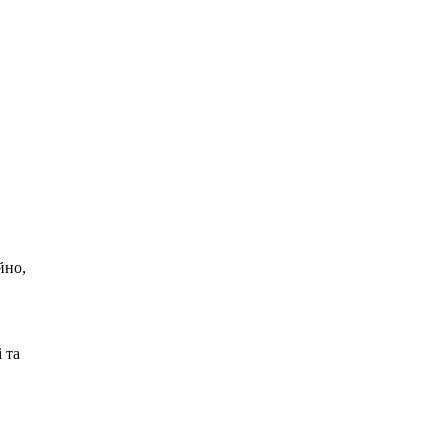
йно,
 та