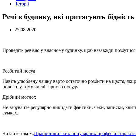
Історії
Речі в будинку, які притягують бідність
25.08.2020
Проведіть ревізію у власному будинку, щоб назавжди позбутися в
Розбитий посуд
Навіть улюблену чашку варто остаточно розбити на щастя, якщо 
нового, у тому числі гарного посуду.
Дрібний мотлох
Не забувайте регулярно викидати фантики, чеки, записки, квитк
сумках.
Читайте також:
Працівники яких популярних професій старіют