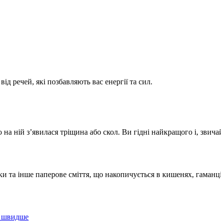
ід речей, які позбавляють вас енергії та сил.
на ній з’явилася тріщина або скол. Ви гідні найкращого і, звича
и та інше паперове сміття, що накопичується в кишенях, гаманці
ь швидше