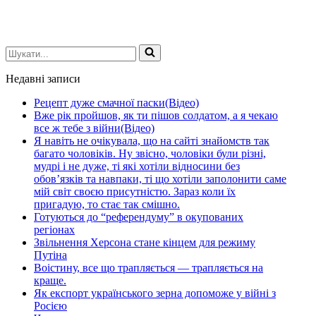
Шукати...
Недавні записи
Рецепт дуже смачної паски(Відео)
Вже рік пройшов, як ти пішов солдатом, а я чекаю
все ж тебе з війни(Відео)
Я навіть не очікувала, що на сайті знайомств так
багато чоловіків. Ну звісно, чоловіки були різні,
мудрі і не дуже, ті які хотіли відносини без
обов’язків та навпаки, ті що хотіли заполонити саме
мій світ своєю присутністю. Зараз коли їх
пригадую, то стає так смішно.
Готуються до “референдуму” в окупованих
регіонах
Звільнення Херсона стане кінцем для режиму
Путіна
Воістину, все що трапляється — трапляється на
краще.
Як експорт українського зерна допоможе у війні з
Росією