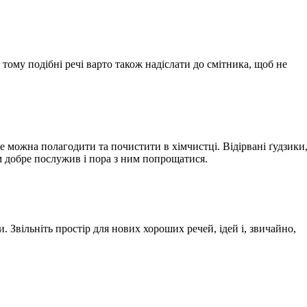
 тому подібні речі варто також надіслати до смітника, щоб не
 не можна полагодити та почистити в хімчистці. Відірвані ґудзики
ам добре послужив і пора з ним попрощатися.
 Звільніть простір для нових хороших речей, ідей і, звичайно,