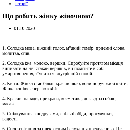
Історії
Що робить жінку жіночною?
01.10.2020
1. Солодка мова, ніжний голос, м”який тембр, приємні слова,
молитва, спів.
2. Солодка їжа, молоко, вершки. Спробуйте протягом місяця
випивати на ніч стакан вершків, ви помітите в собі
умиротворення, з”явиться внутрішній спокій.
3. Квіти. Жінка стає більш красивішою, коли поруч живі квіти.
Жінка копіює енергію квітів.
4. Красиві наряди, прикраси, косметика, догляд за собою,
масаж.
5. Спілкування з подругами, спільні обіди, прогулянки,
радості.
6. Спостерігання за прекрасним і слухання прекрасного. Це