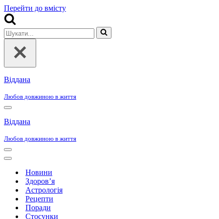
Перейти до вмісту
Шукати...
Віддана
Любов довжиною в життя
Меню
навігації
Віддана
Любов довжиною в життя
Меню
навігації
Меню
навігації
Новини
Здоров’я
Астрологія
Рецепти
Поради
Стосунки