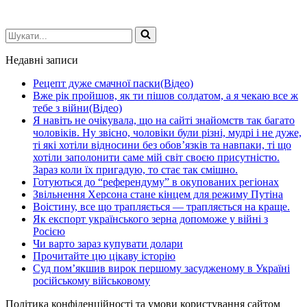
Шукати...
Недавні записи
Рецепт дуже смачної паски(Відео)
Вже рік пройшов, як ти пішов солдатом, а я чекаю все ж
тебе з війни(Відео)
Я навіть не очікувала, що на сайті знайомств так багато
чоловіків. Ну звісно, чоловіки були різні, мудрі і не дуже,
ті які хотіли відносини без обов’язків та навпаки, ті що
хотіли заполонити саме мій світ своєю присутністю.
Зараз коли їх пригадую, то стає так смішно.
Готуються до “референдуму” в окупованих регіонах
Звільнення Херсона стане кінцем для режиму Путіна
Воістину, все що трапляється — трапляється на краще.
Як експорт українського зерна допоможе у війні з
Росією
Чи варто зараз купувати долари
Прочитайте цю цікаву історію
Суд пом’якшив вирок першому засудженому в Україні
російському військовому
Політика конфіденційності та умови користування сайтом