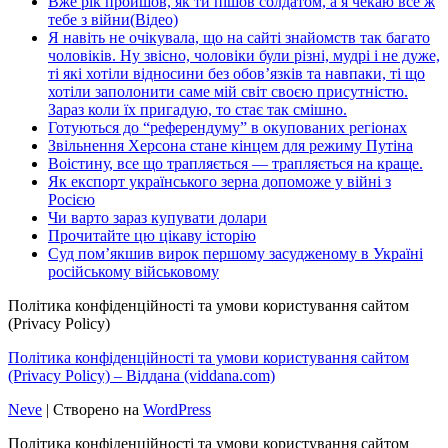
Вже рік пройшов, як ти пішов солдатом, а я чекаю все ж
тебе з війни(Відео)
Я навіть не очікувала, що на сайті знайомств так багато
чоловіків. Ну звісно, чоловіки були різні, мудрі і не дуже,
ті які хотіли відносини без обов’язків та навпаки, ті що
хотіли заполонити саме мій світ своєю присутністю.
Зараз коли їх пригадую, то стає так смішно.
Готуються до “референдуму” в окупованих регіонах
Звільнення Херсона стане кінцем для режиму Путіна
Воістину, все що трапляється — трапляється на краще.
Як експорт українського зерна допоможе у війні з
Росією
Чи варто зараз купувати долари
Прочитайте цю цікаву історію
Суд пом’якшив вирок першому засудженому в Україні
російському військовому
Політика конфіденційності та умови користування сайтом
(Privacy Policy)
Політика конфіденційності та умови користування сайтом
(Privacy Policy) – Віддана (viddana.com)
Neve
| Створено на
WordPress
Політика конфіденційності та умови користування сайтом