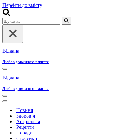
Перейти до вмісту
Шукати...
Віддана
Любов довжиною в життя
Меню
навігації
Віддана
Любов довжиною в життя
Меню
навігації
Меню
навігації
Новини
Здоров’я
Астрологія
Рецепти
Поради
Стосунки