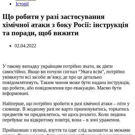
Історії
Що робити у разі застосування
хімічної атаки з боку Росії: інструкція
та поради, щоб вижити
02.04.2022
У такому випадку українцям потрібно знати, як діяти
самостійно. Якщо ви почули сигнал “Увага всім”, потрібно
увімкнути всі засоби зв’язку, де про це детально
повідомлятимуть. Таким чином може бути надана інструкція,
що робити, або повідомлення про евакуацію. Маємо бути
інформовані.
Найперше, що потрібно зробити в разі хімічної атаки – піти у
сховище. В жодному разі не варто принюхуватись, торкатись
предметів чи придивлятись, чи щось розлито. Коли людина
перебуває на відкритому повітрі, вона – в зоні ураження.
Прийшовши з вулиці, взуття та одяг слід залишити за межами