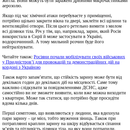
житла. Вони можуть бути заражені дрібними мікрочастинками
аерозолю.
Якщо під час хімічної атаки перебуваєте у приміщенні,
потрібно щільно закрити вікна та двері, заклеїти всі щілини та
вентиляційні отвори. Після цього ретельно вимити з милом
всі ділянки тіла. Річ у тім, що, наприклад, зарин, який Росія
використала в Сирії й може застосувати в Україні,
водорозчинний. А тому мильний розчин буде його
нейтралізувати.
Читайте також:
Росіяни почали мобілізувати своїх військових
у Придністровʼї для провокацій та демонстраційних дій на
кордоні з Україною
Також варто запам’ятати, що стійкість зарину може бути від
декількох годин до декількох діб на місцевості. Саме тому
важливо слідкувати за повідомленнями ДСНС, адже
самостійно ви не зможете виявити, коли вже можна виходити
з квартири. Може так статися, що потрібно буде просидіти
вдома кілька днів.
Перші симптоми, що виявляються у людини, яка вдихнула
пари зарину – це міоз, тобто звуження зіниць. Також при
потраплянні краплин зарину на шкіру відбувається сіпання
м’язів та пітливість ділянки тіла, на яку вони потрапили.