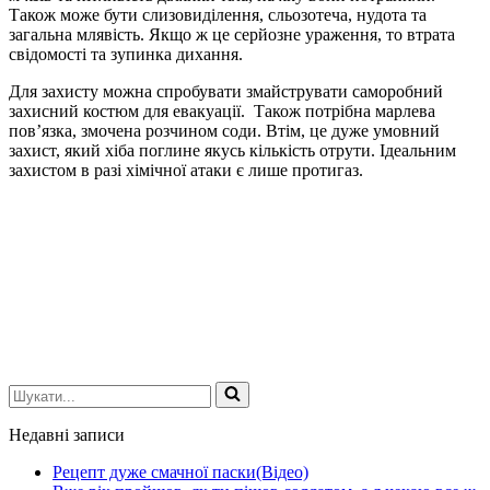
Також може бути слизовиділення, сльозотеча, нудота та
загальна млявість. Якщо ж це серйозне ураження, то втрата
свідомості та зупинка дихання.
Для захисту можна спробувати змайструвати саморобний
захисний костюм для евакуації. Також потрібна марлева
пов’язка, змочена розчином соди. Втім, це дуже умовний
захист, який хіба поглине якусь кількість отрути. Ідеальним
захистом в разі хімічної атаки є лише протигаз.
Шукати...
Недавні записи
Рецепт дуже смачної паски(Відео)