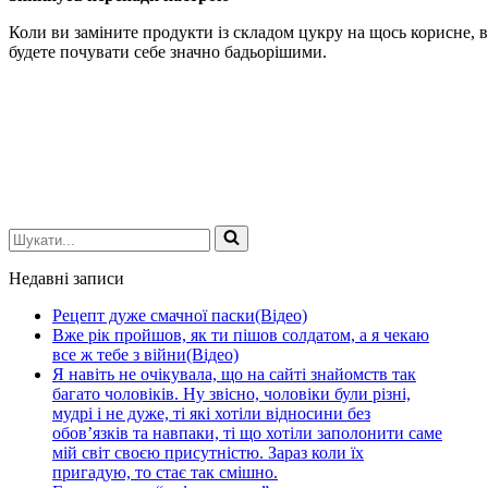
Коли ви заміните продукти із складом цукру на щось корисне, в
будете почувати себе значно бадьорішими.
Шукати...
Недавні записи
Рецепт дуже смачної паски(Відео)
Вже рік пройшов, як ти пішов солдатом, а я чекаю
все ж тебе з війни(Відео)
Я навіть не очікувала, що на сайті знайомств так
багато чоловіків. Ну звісно, чоловіки були різні,
мудрі і не дуже, ті які хотіли відносини без
обов’язків та навпаки, ті що хотіли заполонити саме
мій світ своєю присутністю. Зараз коли їх
пригадую, то стає так смішно.