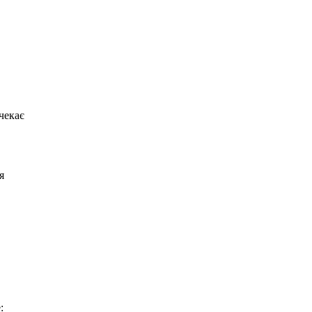
чекає
я
: