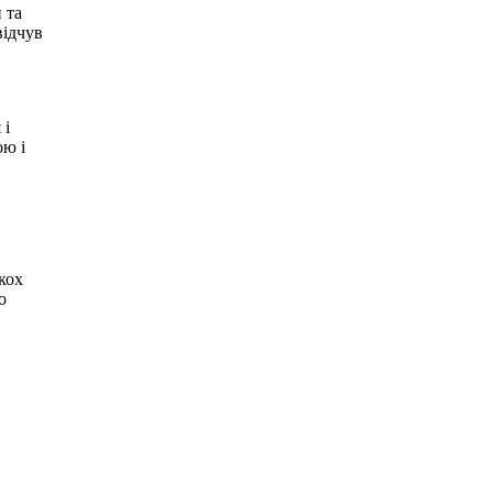
 та
відчув
 і
ою і
кох
о