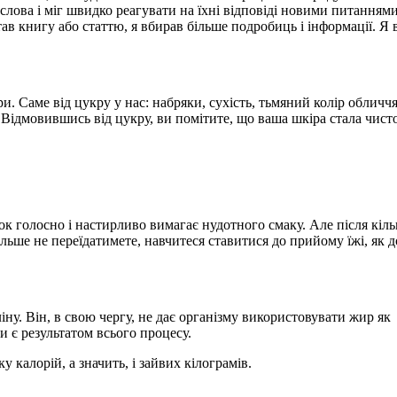
слова і міг швидко реагувати на їхні відповіді новими питаннями
ав книгу або статтю, я вбирав більше подробиць і інформації. Я 
и. Саме від цукру у нас: набряки, сухість, тьмяний колір обличчя
. Відмовившись від цукру, ви помітите, що ваша шкіра стала чист
ок голосно і настирливо вимагає нудотного смаку. Але після кіль
більше не переїдатимете, навчитеся ставитися до прийому їжі, як д
ну. Він, в свою чергу, не дає організму використовувати жир як
и є результатом всього процесу.
 калорій, а значить, і зайвих кілограмів.