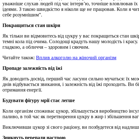
уважніше слухав людей під час інтерв’ю, точніше вловлював їх 
ідеями. З такою швидкістю я ніколи ще не працював. Коли я чит
себе розумнішим”.
Покращиться стан шкіри
Як тільки ви відмовитесь від цукру у вас покращиться стан шкір
темні кола під очима. Солодощі крадуть нашу молодість і красу
гладкою, а обличчя – здоровим і сяючим.
Читайте також:
Вплив алкоголю на жіночий організм
Пропаде залежність від їжі
Як доводить досвід, перший час ласуни сильно мучаться: їх моз
днів відбувається звикання, і залежність від їжі проходить. Ви 
отримання енергії.
Будувати фігуру мрії стає легше
Коли організм споживає цукор, збільшується виробництво інсулі
паливо, в той час як перетворення цукру в жир і збільшення ваг
Виключивши цукор зі свого раціону, ви позбудетеся від надлишку
Зникнуть перепади настрою