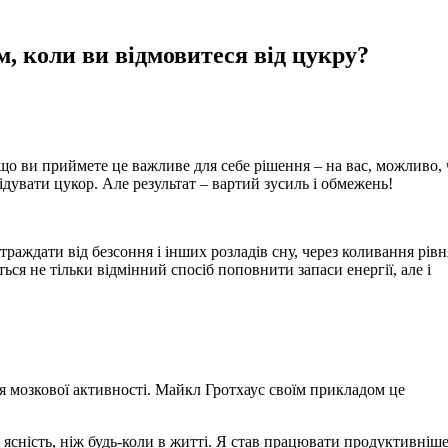
, коли ви відмовитеся від цукру?
що ви приймете це важливе для себе рішення – на вас, можливо, 
лідувати цукор. Але результат – вартий зусиль і обмежень!
раждати від безсоння і інших розладів сну, через коливання рівн
ться не тільки відмінний спосіб поповнити запаси енергії, але і
 мозкової активності. Майкл Гротхаус своїм прикладом це
 ясність, ніж будь-коли в житті. Я став працювати продуктивніше