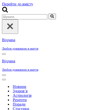
Перейти до вмісту
Шукати...
Віддана
Любов довжиною в життя
Меню
навігації
Віддана
Любов довжиною в життя
Меню
навігації
Меню
навігації
Новини
Здоров’я
Астрологія
Рецепти
Поради
Стосунки