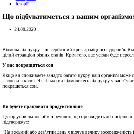
Історії
Що відбуватиметься з вашим організмом
24.08.2020
Відмова від цукру – це серйозний крок до міцного здоров’я. Як
цілий атракціон різних станів. Крім того, вас усюди буде перес
У вас покращиться сон
Якщо ви споживаєте занадто багато цукру, ваш організм може ст
глюкози в крові. Як тільки ви відмовитесь від цукру у вас з”яви
покращеться сон.
Ви будете працювати продуктивніше
Цукор уповільнює обмін речовин, що призводить до погіршення
підтверджує:
“На восьмий або дев’ятий день я відчув велику зосередженість і