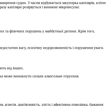
ширення судин. З часом відбувається закупорка капілярів, кліти
азу капіляри розірвуться і виникне мікроінсульт.
них та фізичних порушень у майбутньої дитини. Крім того,
недостатню вагу, психічну недорозвиненість і порушення уваги.
ють від інших.
ка може виникнути сильне алкогольне отруєння.
, агресія, дратівливість, злість і афективна поведінка, бажання