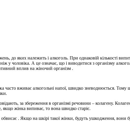
нь, до яких належить і алкоголь. При однаковій кількості випи
ніж у чоловіка. А це означає, що і виводитися з організму алкого
ативний вплив на жіночий організм .
яка часто вживає алкогольні напої, швидко зневоднюється. Тому 
шки.
дповідають, за збереження в організмі речовини – колагену. Колаге
е, якщо жінка випиває, то вона швидко старіє.
і обвисає . Якщо на шкірі такої жінки, будуть ушкодження, вони б