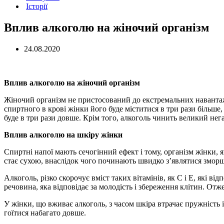
Історії
Вплив алкоголю на жіночий організм
24.08.2020
Вплив алкоголю на жіночий організм
Жіночий організм не пристосований до екстремальних навантаже
спиртного в крові жінки його буде міститися в три рази більше, 
буде в три рази довше. Крім того, алкоголь чинить великий нег
Вплив алкоголю на шкіру жінки
Спиртні напої мають сечогінний ефект і тому, організм жінки, 
стає сухою, внаслідок чого починають швидко з’являтися змор
Алкоголь, різко скорочує вміст таких вітамінів, як С і Е, які ві
речовина, яка відповідає за молодість і збереження клітин. Отж
У жінки, що вживає алкоголь, з часом шкіра втрачає пружність 
гоїтися набагато довше.