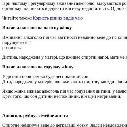
При частому і регулярному вживанні алкоголю, відбувається роз
організму починають відчувати кисневу недостатність. Одного р
Читайте також:
Користь різних видів чаю
Вплив алкоголю на вагітну жінку
Вживання алкоголю під час вагітності незмінно веде до психіч
порушується її
розвиток.
Дитина, народжена у матері, що вживає спиртні напої, матиме 
Вплив алкоголю на годуючу
жінку
У дитини обов’язково буде неспокійний сон.
Діти, народжені у матерів, що вживають спиртне, завжди відста
Якщо жінка вживає алкоголь під час годування дитини, у малю
Крім того, що сон дитини неспокійний, він щей нетривалий.
Алкоголь руйнує сімейне життя
Спиртне неминуче веде до деградації мозку. Звідси невдоволення