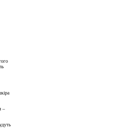
того
ль
шкіра
н –
удуть