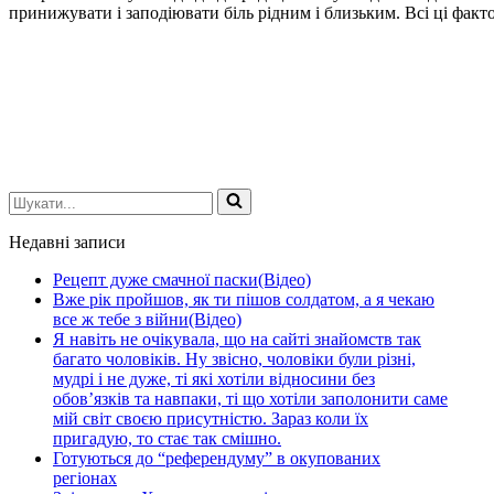
принижувати і заподіювати біль рідним і близьким. Всі ці фак
Шукати...
Недавні записи
Рецепт дуже смачної паски(Відео)
Вже рік пройшов, як ти пішов солдатом, а я чекаю
все ж тебе з війни(Відео)
Я навіть не очікувала, що на сайті знайомств так
багато чоловіків. Ну звісно, чоловіки були різні,
мудрі і не дуже, ті які хотіли відносини без
обов’язків та навпаки, ті що хотіли заполонити саме
мій світ своєю присутністю. Зараз коли їх
пригадую, то стає так смішно.
Готуються до “референдуму” в окупованих
регіонах