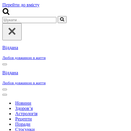
Перейти до вмісту
Шукати...
Віддана
Любов довжиною в життя
Меню
навігації
Віддана
Любов довжиною в життя
Меню
навігації
Меню
навігації
Новини
Здоров’я
Астрологія
Рецепти
Поради
Стосунки