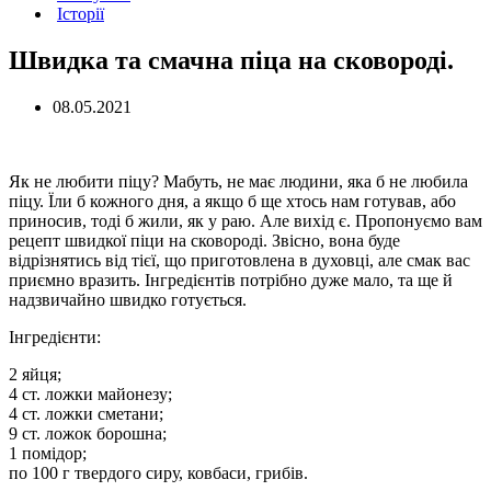
Історії
Швидка та смачна піца на сковороді.
08.05.2021
Як не любити піцу? Мабуть, не має людини, яка б не любила
піцу. Їли б кожного дня, а якщо б ще хтось нам готував, або
приносив, тоді б жили, як у раю. Але вихід є. Пропонуємо вам
рецепт швидкої піци на сковороді. Звісно, вона буде
відрізнятись від тієї, що приготовлена в духовці, але смак вас
приємно вразить. Інгредієнтів потрібно дуже мало, та ще й
надзвичайно швидко готується.
Інгредієнти:
2 яйця;
4 ст. ложки майонезу;
4 ст. ложки сметани;
9 ст. ложок борошна;
1 помідор;
по 100 г твердого сиру, ковбаси, грибів.