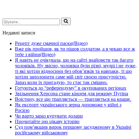
Шукати...
Недавні записи
Рецепт дуже смачної паски(Відео)
Вже рік пройшов, як ти пішов солдатом, а я чекаю все ж
тебе з війни(Відео)
Я навіть не очікувала, що на сайті знайомств так багато
чоловіків. Ну звісно, чоловіки були різні, мудрі і не дуже,
ті які хотіли відносини без обов’язків та навпаки, ті що
хотіли заполонити саме мій світ своєю присутністю.
Зараз коли їх пригадую, то стає так смішно.
Готуються до “референдуму” в окупованих регіонах
Звільнення Херсона стане кінцем для режиму Путіна
Воістину, все що трапляється — трапляється на краще.
Як експорт українського зерна допоможе у війні з
Росією
Чи варто зараз купувати долари
Прочитайте цю цікаву історію
Суд пом’якшив вирок першому засудженому в Україні
російському військовому