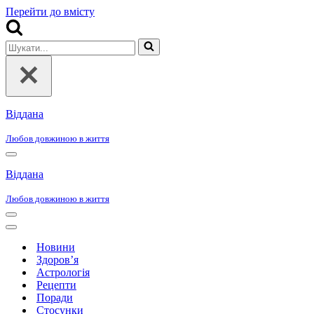
Перейти до вмісту
Шукати...
Віддана
Любов довжиною в життя
Меню
навігації
Віддана
Любов довжиною в життя
Меню
навігації
Меню
навігації
Новини
Здоров’я
Астрологія
Рецепти
Поради
Стосунки