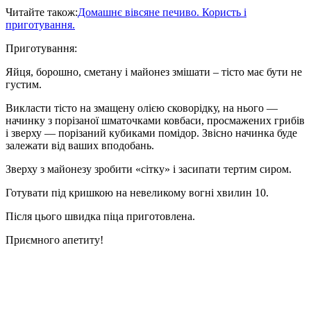
Читайте також:
Домашнє вівсяне печиво. Користь і
приготування.
Приготування:
Яйця, борошно, сметану і майонез змішати – тісто має бути не
густим.
Викласти тісто на змащену олією сковорідку, на нього —
начинку з порізаної шматочками ковбаси, просмажених грибів
і зверху — порізаний кубиками помідор. Звісно начинка буде
залежати від ваших вподобань.
Зверху з майонезу зробити «сітку» і засипати тертим сиром.
Готувати під кришкою на невеликому вогні хвилин 10.
Після цього швидка піца приготовлена.
Приємного апетиту!