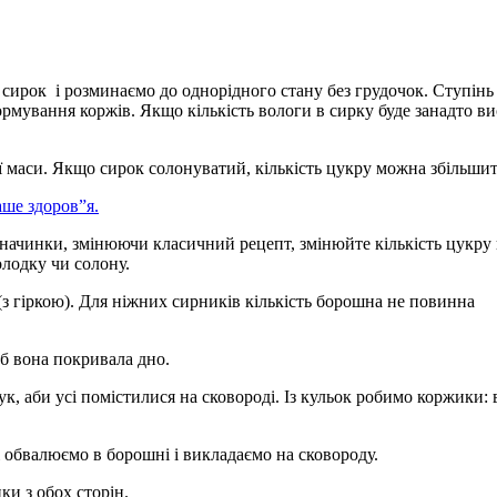
 сирок і розминаємо до однорідного стану без грудочок. Ступінь
ормування коржів. Якщо кількість вологи в сирку буде занадто в
ї маси. Якщо сирок солонуватий, кількість цукру можна збільшит
аше здоров”я.
 начинки, змінюючи класичний рецепт, змінюйте кількість цукру 
олодку чи солону.
з гіркою). Для ніжних сирників кількість борошна не повинна
б вона покривала дно.
ук, аби усі помістилися на сковороді. Із кульок робимо коржики:
обвалюємо в борошні і викладаємо на сковороду.
и з обох сторін.