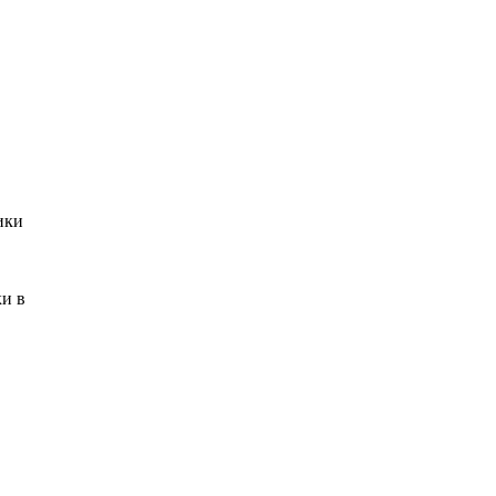
ики
ки в