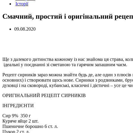
Історії
Смачний, простий і оригінальний реце
09.08.2020
Ще з далекого дитинства кожному із нас знайома ця страва, ко
ідеальні у поєднанні зі сметаною та гарячим запашним чаєм.
Рецепт сирників зараз можна знайти будь де, але один з плюсів 
основних) і створювати щось нове. Сирники з родзинками, бру
духовці і на сковороді, кубанські, класичні і дієтичні – усе це ч
ОРИГІНАЛЬНИЙ РЕЦЕПТ СИРНИКІВ
ІНГРЕДІЄНТИ
Сир 9% 350 г
Куряче яйце 2 шт.
Пшеничне борошно 6 ст. л.
Цукор 2 ст. л.