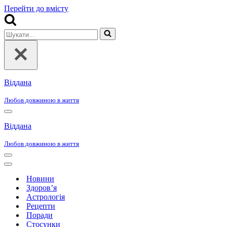
Перейти до вмісту
Шукати...
Віддана
Любов довжиною в життя
Меню
навігації
Віддана
Любов довжиною в життя
Меню
навігації
Меню
навігації
Новини
Здоров’я
Астрологія
Рецепти
Поради
Стосунки