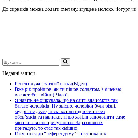
До сирників можна додати сметану, згущене молоко, йогурт чи
Шукати...
Недавні записи
Рецепт дуже смачної паски(Відео)
Вже рік пройшов, як ти пішов солдатом, а я чекаю
все ж тебе з війни(Відео)
Я навіть не очікувала, що на сайті знайомств так
багато чоловіків. Ну звісно, чоловіки були різні,
мудрі і не дуже, ті які хотіли відносини без
обов’язків та навпаки, ті що хотіли заполонити саме
мій світ своєю присутністю. Зараз коли їх
пригадую, то стає так смішно.
Готуються до “референдуму” в окупованих