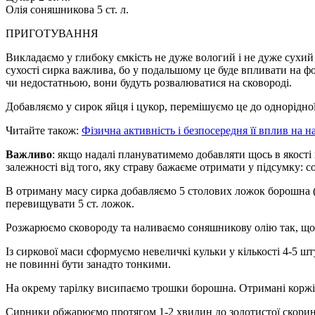
Олія соняшникова 5 ст. л.
ПРИГОТУВАННЯ
Викладаємо у глибоку ємкість не дуже вологий і не дуже сухий
сухості сирка важлива, бо у подальшому це буде впливати на ф
чи недостатньою, вони будуть розвалюватися на сковороді.
Добавляємо у сирок яйця і цукор, перемішуємо це до однорідно
Читайте також:
Фізична активність і безпосередня її вплив на н
Важливо
: якщо надалі плануватимемо добавляти щось в якості
залежності від того, яку страву бажаєме отримати у підсумку: с
В отриману масу сирка добавляємо 5 столових ложок борошна (
перевищувати 5 ст. ложок.
Розжарюємо сковороду та наливаємо соняшникову олію так, що
Із сиркової маси сформуємо невеличкі кульки у кількості 4-5 шт
не повинні бути занадто тонкими.
На окрему тарілку висипаємо трошки борошна. Отримані коржі 
Сирники обжарюємо протягом 1-2 хвилин до золотистої скоринк