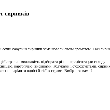
пт сирників
ли сочні бабусині сирники заманювали своїм ароматом. Такі сирн
цієї страви– можливість підбирати різні інгредієнти (до складу
сницею, картоплею, висівками, яблуками і сухофруктами, сирни
исленні варіанти однієї й тієї ж страви. Вибір – за вами!