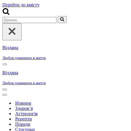
Перейти до вмісту
Шукати...
Віддана
Любов довжиною в життя
Меню
навігації
Віддана
Любов довжиною в життя
Меню
навігації
Меню
навігації
Новини
Здоров’я
Астрологія
Рецепти
Поради
Стосунки