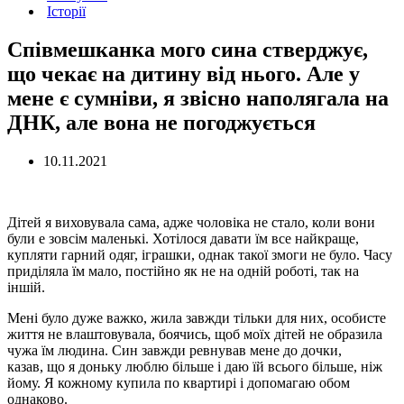
Історії
Співмешканка мого сина стверджує,
що чекає на дитину від нього. Але у
мене є сумніви, я звісно наполягала на
ДНК, але вона не погоджується
10.11.2021
Дітей я виховувала сама, адже чоловіка не стало, коли вони
були е зовсім маленькі. Хотілося давати їм все найкраще,
купляти гарний одяг, іграшки, однак такої змоги не було. Часу
приділяла їм мало, постійно як не на одній роботі, так на
іншій.
Мені було дуже важко, жила завжди тільки для них, особисте
життя не влаштовувала, боячись, щоб моїх дітей не образила
чужа їм людина. Син завжди ревнував мене до дочки,
казав, що я доньку люблю більше і даю їй всього більше, ніж
йому. Я кожному купила по квартирі і допомагаю обом
однаково.