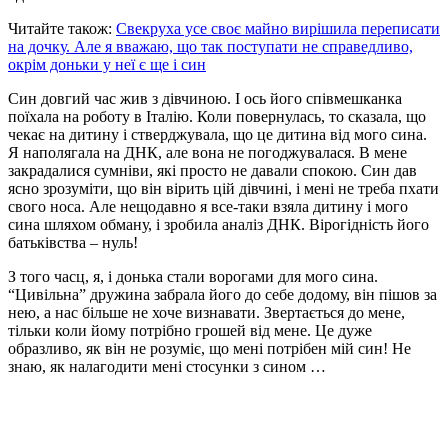
Читайте також:
Свекруха усе своє майно вирішила переписати
на дочку. Але я вважаю, що так поступати не справедливо,
окрім доньки у неї є ще і син
Син довгий час жив з дівчиною. І ось його співмешканка
поїхала на роботу в Італію. Коли повернулась, то сказала, що
чекає на дитину і стверджувала, що це дитина від мого сина.
Я наполягала на ДНК, але вона не погоджувалася. В мене
закрадалися сумніви, які просто не давали спокою. Син дав
ясно зрозуміти, що він вірить цій дівчині, і мені не треба пхати
свого носа. Але нещодавно я все-таки взяла дитину і мого
сина шляхом обману, і зробила аналіз ДНК. Вірогідність його
батьківства – нуль!
З того часц, я, і донька стали ворогами для мого сина.
“Цивільна” дружина забрала його до себе додому, він пішов за
нею, а нас більше не хоче визнавати. Звертається до мене,
тільки коли йому потрібно грошей від мене. Це дуже
образливо, як він не розуміє, що мені потрібен мій син! Не
знаю, як налагодити мені стосунки з сином …