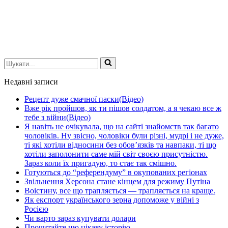
Шукати...
Недавні записи
Рецепт дуже смачної паски(Відео)
Вже рік пройшов, як ти пішов солдатом, а я чекаю все ж
тебе з війни(Відео)
Я навіть не очікувала, що на сайті знайомств так багато
чоловіків. Ну звісно, чоловіки були різні, мудрі і не дуже,
ті які хотіли відносини без обов’язків та навпаки, ті що
хотіли заполонити саме мій світ своєю присутністю.
Зараз коли їх пригадую, то стає так смішно.
Готуються до “референдуму” в окупованих регіонах
Звільнення Херсона стане кінцем для режиму Путіна
Воістину, все що трапляється — трапляється на краще.
Як експорт українського зерна допоможе у війні з
Росією
Чи варто зараз купувати долари
Прочитайте цю цікаву історію