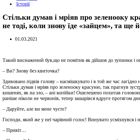
Історії
Стільки думав і мріяв про зеленооку кр
не тоді, коли знову їде «зайцем», та ще 
01.03.2021
Такий виснажений був,що не помітив як дійшов до зупинки і о
– Ви? Знову без квиточка?
Здивовано підвів голову – насмішкувато і в той же час лагідн
Стільки думав і мріяв про зеленооку красуню, так прагнув зустр
кишенях, як на зло, – ані копійки! Ошелешено похитав головою
раніше ніколи не червонів, тепер зашарівся вдруге протягом д
– Даруйте, але ви мене чуєте?
Господи, який же у неї чарівний голос! Винувато усміхнувся і н
– Привіт…