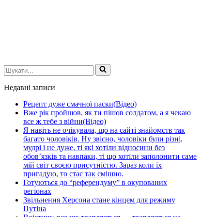
Шукати...
Недавні записи
Рецепт дуже смачної паски(Відео)
Вже рік пройшов, як ти пішов солдатом, а я чекаю
все ж тебе з війни(Відео)
Я навіть не очікувала, що на сайті знайомств так
багато чоловіків. Ну звісно, чоловіки були різні,
мудрі і не дуже, ті які хотіли відносини без
обов’язків та навпаки, ті що хотіли заполонити саме
мій світ своєю присутністю. Зараз коли їх
пригадую, то стає так смішно.
Готуються до “референдуму” в окупованих
регіонах
Звільнення Херсона стане кінцем для режиму
Путіна