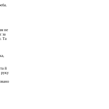
реба.
ам не
є за
. Та
ка,
 та й
е руку
довано