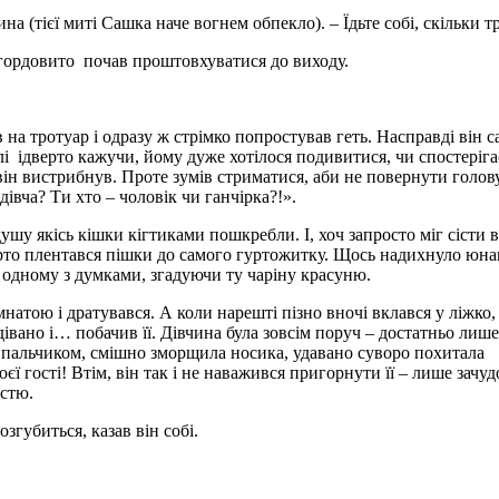
а (тієї миті Сашка наче вогнем обпекло). – Їдьте собі, скільки т
 гордовито почав проштовхуватися до виходу.
на тротуар і одразу ж стрімко попростував геть. Насправді він с
алі ідверто кажучи, йому дуже хотілося подивитися, чи спостеріга
ін вистрибнув. Проте зумів стриматися, аби не повернути голову
дівча? Ти хто – чоловік чи ганчірка?!».
ушу якісь кішки кігтиками пошкребли. І, хоч запросто міг сісти в
ерто плентався пішки до самого гуртожитку. Щось надихнуло юна
у одному з думками, згадуючи ту чаріну красуню.
мнатою і дратувався. А коли нарешті пізно вночі вклався у ліжко,
дівано і… побачив її. Дівчина була зовсім поруч – достатньо лиш
я пальчиком, смішно зморщила носика, удавано суворо похитала
оєї гості! Втім, він так і не наважився пригорнути її – лише зачу
істю.
озгубиться, казав він собі.