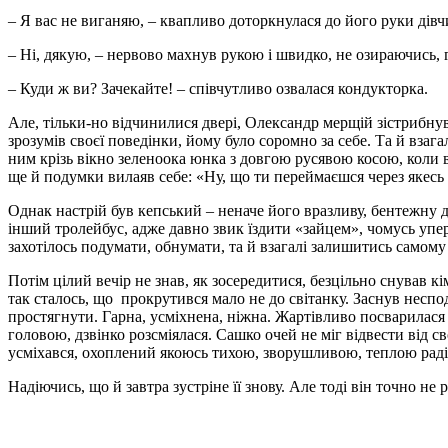
– Я вас не виганяю, – квапливо доторкнулася до його руки дівчин
– Ні, дякую, – нервово махнув рукою і швидко, не озираючись,
– Куди ж ви? Зачекайте! – співчутливо озвалася кондукторка.
Але, тільки-но відчинилися двері, Олександр мерщій зістрибнув 
зрозумів своєї поведінки, йому було соромно за себе. Та й взаг
ним крізь вікно зеленоока юнка з довгою русявою косою, коли в
ще й подумки вилаяв себе: «Ну, що ти перей­маєшся через якесь 
Однак настрій був кеп­ський – неначе його вразливу, бентежну д
інший тролейбус, а­дже давно звик їздити «зайцем», чомусь уп
захотілось подумати, обнумати, та й взагалі залишитись самом
Потім цілий вечір не знав, як зосередитися, безцільно снував кі
так сталось, що прокрутився мало не до світанку. Заснув неспо
простягнути. Гарна, усміхнена, ніжна. Жартівливо посварилас
головою, дзвінко розсміялася. Сашко очей не міг відвести від св
усміхався, охоплений якоюсь тихою, зворушливою, теплою рад
Надіючись, що й завтра зустріне її знову. Але тоді він точно не р