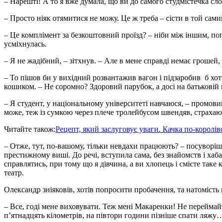
– Нарешті! А то я вже думала, що ви до самого студмістечка сл
– Просто ніяк отямитися не можу. Це ж треба – сісти в той сам
– Це комплімент за безкоштовний проїзд? – ніби між іншим, по
усміхнулась.
– Я не жадібний, – зітхнув. – Але в мене справді немає грошей, 
– То пішов би у вихідний розвантажив вагон і підзаробив б хот
кошиком. – Не соромно? Здоровий парубок, а досі на батьковій
– Я студент, у національному університеті навчаюся, – промовив
може, теж із сумкою через плече тролейбусом швендяв, страха
Читайте також:
Рецепт, який заслуговує уваги. Качка по-королів
– Отже, тут, по-вашому, тільки невдахи працюють? – посуворіш
престижному виші. До речі, вступила сама, без знайомств і хаба
справлятись, при тому що я дівчина, а ви хлопець і смієте таке
театр.
Олександр зніяковів, хотів попросити пробачення, та натомість
– Все, годі мене виховувати. Теж мені Макаренки! Не перейма
п’ятнадцять кілометрів, на півтори години пізніше спати ляжу