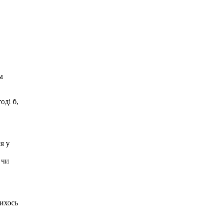
м
оді б,
я у
 чи
кихось