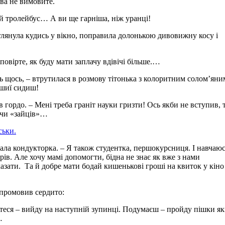
ова не вимовите.
ий тролейбус… А ви ще гарніша, ніж уранці!
глянула кудись у вікно, поправила долонькою дивовижну косу і
повірте, як буду мати заплачу вдівічі більше.…
ь щось, – втрутилася в розмову тітонька з колоритним солом’яни
 шиї сидиш!
 гордо. – Мені треба граніт науки гризти! Ось якби не вступив, т
ючи «зайців»…
ськи.
ала кондукторка. – Я також студентка, першокурсниця. І навчаюс
рів. Але хочу мамі допомогти, бідна не знає як вже з нами
 казати. Та й добре мати бодай кишенькові гроші на квиток у кіно
 промовив сердито:
йтеся – вийду на наступній зупинці. Подумаєш – пройду пішки я
…