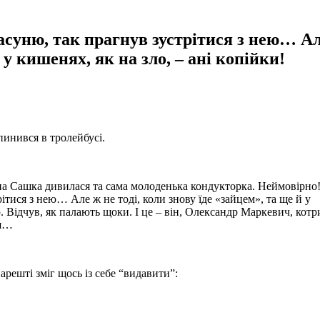
асуню, так прагнув зустрітися з нею… А
й у кишенях, як на зло, – ані копійки!
пинився в тролейбусі.
о на Сашка дивилася та сама молоденька кондукторка. Неймовірно
ітися з нею… Але ж не тоді, коли знову їде «зайцем», та ще й у
. Відчув, як палають щоки. І це – він, Олександр Маркевич, котр
ня…
арешті зміг щось із себе “видавити”: