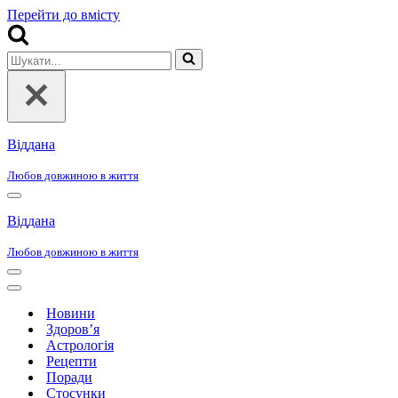
Перейти до вмісту
Шукати...
Віддана
Любов довжиною в життя
Меню
навігації
Віддана
Любов довжиною в життя
Меню
навігації
Меню
навігації
Новини
Здоров’я
Астрологія
Рецепти
Поради
Стосунки