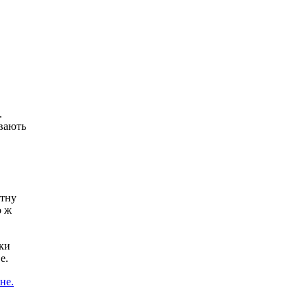
.
ивають
атну
о ж
шки
е.
не.