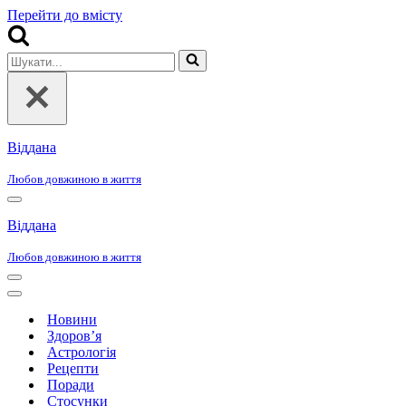
Перейти до вмісту
Шукати...
Віддана
Любов довжиною в життя
Меню
навігації
Віддана
Любов довжиною в життя
Меню
навігації
Меню
навігації
Новини
Здоров’я
Астрологія
Рецепти
Поради
Стосунки