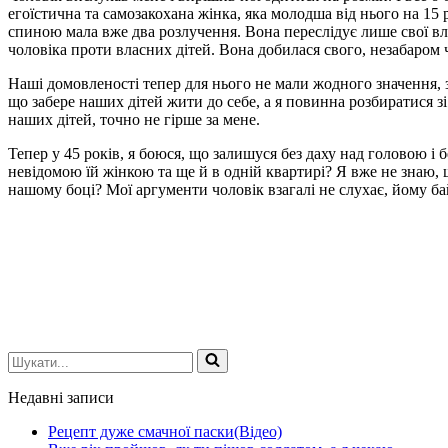
егоїстична та самозакохана жінка, яка молодша від нього на 15 р
спиною мала вже два розлучення. Вона переслідує лише свої вл
чоловіка проти власних дітей. Вона добилася свого, незабаром 
Наші домовленості тепер для нього не мали жодного значення, 
що забере наших дітей жити до себе, а я повинна розбиратися 
наших дітей, точно не гірше за мене.
Тепер у 45 років, я боюся, що залишуся без даху над головою і б
невідомою їй жінкою та ще й в одній квартирі? Я вже не знаю, 
нашому боці? Мої аргументи чоловік взагалі не слухає, йому ба
Шукати...
Недавні записи
Рецепт дуже смачної паски(Відео)