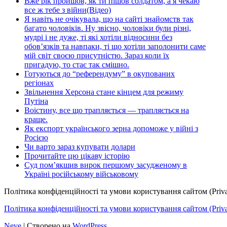
Вже рік пройшов, як ти пішов солдатом, а я чекаю
все ж тебе з війни(Відео)
Я навіть не очікувала, що на сайті знайомств так
багато чоловіків. Ну звісно, чоловіки були різні,
мудрі і не дуже, ті які хотіли відносини без
обов’язків та навпаки, ті що хотіли заполонити саме
мій світ своєю присутністю. Зараз коли їх
пригадую, то стає так смішно.
Готуються до “референдуму” в окупованих
регіонах
Звільнення Херсона стане кінцем для режиму
Путіна
Воістину, все що трапляється — трапляється на
краще.
Як експорт українського зерна допоможе у війні з
Росією
Чи варто зараз купувати долари
Прочитайте цю цікаву історію
Суд пом’якшив вирок першому засудженому в
Україні російському військовому
Політика конфіденційності та умови користування сайтом (Priva
Політика конфіденційності та умови користування сайтом (Privac
Neve
| Створено на
WordPress