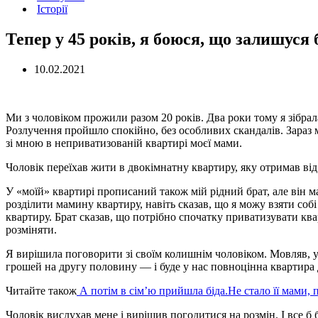
Історії
Тепер у 45 років, я боюся, що залишуся б
10.02.2021
Ми з чоловіком прожили разом 20 років. Два роки тому я зібрала 
Розлучення пройшло спокійно, без особливих скандалів. Зараз 
зі мною в неприватизованій квартирі моєї мами.
Чоловік переїхав жити в двокімнатну квартиру, яку отримав від 
У «моїй» квартирі прописаний також мій рідний брат, але він м
розділити мамину квартиру, навіть сказав, що я можу взяти со
квартиру. Брат сказав, що потрібно спочатку приватизувати квар
розміняти.
Я вирішила поговорити зі своїм колишнім чоловіком. Мовляв, у
грошей на другу половину — і буде у нас повноцінна квартира 
Читайте також
А потім в сім’ю прийшла біда.Не стало її мами, 
Чоловік вислухав мене і вирішив погодитися на розмін. І все б