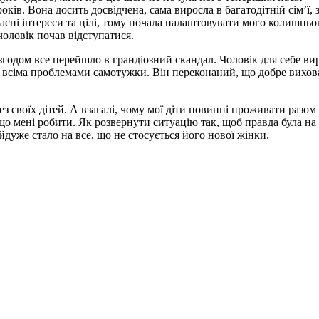
оків. Вона досить досвідчена, сама виросла в багатодітній сім’ї, 
асні інтереси та цілі, тому почала налаштовувати мого колишньо
чоловік почав відступатися.
згодом все перейшло в грандіозний скандал. Чоловік для себе ви
зі всіма проблемами самотужки. Він переконаний, що добре вихов
ез своїх дітей. А взагалі, чому мої діти повинні проживати разом 
що мені робити. Як розвернути ситуацію так, щоб правда була на
йдуже стало на все, що не стосується його нової жінки.