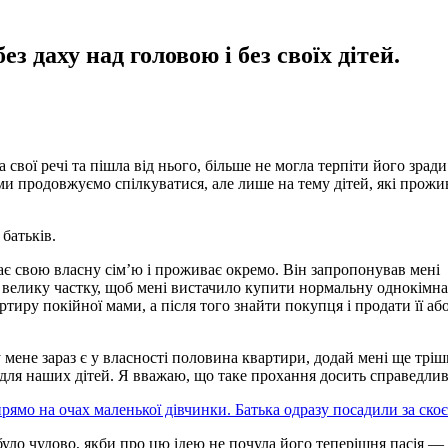
ез даху над головою і без своїх дітей.
свої речі та пішла від нього, більше не могла терпіти його зради
ми продовжуємо спілкуватися, але лише на тему дітей, які прож
батьків.
ає свою власну сім’ю і проживає окремо. Він запропонував мені
бі велику частку, щоб мені вистачило купити нормальну однокімн
тиру покійної мами, а після того знайти покупця і продати її аб
 мене зараз є у власності половина квартири, додай мені ще трі
для наших дітей. Я вважаю, що таке прохання досить справедлив
прямо на очах маленької дівчинки. Батька одразу посадили за скоє
 було чудово, якби про цю ідею не почула його теперішня пасія —