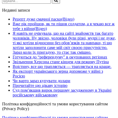
Недавні записи
Рецепт дуже смачної паски(Відео)
Вже рік пройшов, як ти пішов солдатом, а я чекаю все ж
тебе з війни(Відео)
Я навіть не очікувала, що на сайті знайомств так багато
чоловіків. Ну звісно, чоловіки були різні, мудрі і не дуже,
ті які хотіли відносини без обов’язків та навпаки, ті що
хотіли заполонити саме мій світ своєю присутністю.
Зараз коли їх пригадую, то стає так смішно.
Готуються до “референдуму” в окупованих регіонах
Звільнення Херсона стане кінцем для режиму Путіна
Воістину, все що трапляється — трапляється на краще.
Як експорт українського зерна допоможе у війні з
Росією
Чи варто зараз купувати долари
Прочитайте цю цікаву історію
Суд пом’якшив вирок першому засудженому в Україні
російському військовому
Політика конфіденційності та умови користування сайтом
(Privacy Policy)
Політика конфіденційності та умови користування сайтом