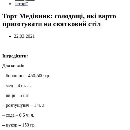
Історії
Торт Медівник: солодощі, які варто
приготувати на святковий стіл
22.03.2021
Інгредієнти:
Для коржів:
– борошно – 450-500 гр.
– мед – 4 ст. л.
– яйця – 5 шт.
– розпушувач – 1 ч. л.
– сода – 0,5 ч. л.
– цукор – 150 гр.