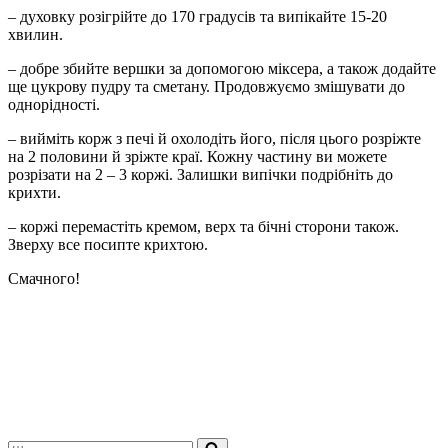
– духовку розігрійте до 170 градусів та випікайте 15-20
хвилин.
– добре збийте вершки за допомогою міксера, а також додайте
ще цукрову пудру та сметану. Продовжуємо змішувати до
однорідності.
– вийміть корж з печі й охолодіть його, після цього розріжте
на 2 половини й зріжте краї. Кожну частину ви можете
розрізати на 2 – 3 коржі. Залишки випічки подрібніть до
крихти.
– коржі перемастіть кремом, верх та бічні сторони також.
Зверху все посипте крихтою.
Смачного!
Шукати...