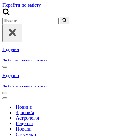
Перейти до вмісту
Шукати...
Віддана
Любов довжиною в життя
Меню
навігації
Віддана
Любов довжиною в життя
Меню
навігації
Меню
навігації
Новини
Здоров’я
Астрологія
Рецепти
Поради
Стосунки