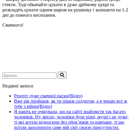
стекти. Тоді обкачайте цукати в дуже дрібному цукрі та
розкладіть цукати одним шаром на рушнику і залишити на 1-2
дні до повного висихання.
Смачного!
Шукати...
Недавні записи
Рецепт дуже смачної паски(Відео)
Вже рік пройшов, як ти пішов солдатом, а я чекаю все ж
тебе з війни(Відео)
Я навіть не очікувала, що на сайті знайомств так багато
чоловіків. Ну звісно, чоловіки були різні, мудрі і не дуже,
ті які хотіли відносини без обов’язків та навпаки, ті що
хотіли заполонити саме мій світ своєю присутністю.