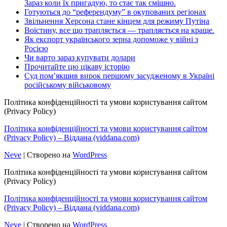
Зараз коли їх пригадую, то стає так смішно.
Готуються до “референдуму” в окупованих регіонах
Звільнення Херсона стане кінцем для режиму Путіна
Воістину, все що трапляється — трапляється на краще.
Як експорт українського зерна допоможе у війні з
Росією
Чи варто зараз купувати долари
Прочитайте цю цікаву історію
Суд пом’якшив вирок першому засудженому в Україні
російському військовому
Політика конфіденційності та умови користування сайтом
(Privacy Policy)
Політика конфіденційності та умови користування сайтом
(Privacy Policy) – Віддана (viddana.com)
Neve
| Створено на
WordPress
Політика конфіденційності та умови користування сайтом
(Privacy Policy)
Політика конфіденційності та умови користування сайтом
(Privacy Policy) – Віддана (viddana.com)
Neve
| Створено на
WordPress