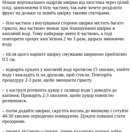
більше вертикальних надрізів шкірки від хвостика через цілий
плід, захоплюючи її білу частину, так наче хочете розділити
фрукт на дольки та зніміть шкірку такими секторами.
– біла частина з внутрішньої сторони шкірки містить багато
гіркоти, яка частково зникає при бланшуванні шкірки в
киплячій воді. Тому найкраще зняти її частково, а тоді
повторити процес кип’ятіння 2 чи 3 рази, щоразу змінюючи
воду.
– після цього наріжте шкірку смужками шириною приблизно
0.5 см.
– відваріть цукати у киплячій воді протягом 15 хвилин, злийте
воду і викладіть їх на друшляк, щоб стекли. Повторіть
процедуру 2-3 рази, щоби зменшити гіркоту.
– у каструлі розчиніть цукор у склянці води і доведіть до
кипіння. Проваріть 2-3 хвилини, щоби цукор повністю
розчинився.
– потім додайте шкірки, скрутіть вогонь до мінімуму і готуйте
40-50 хвилин періодично помішуючи. Цукати повинні стати
прозорими.
– шкірку дістаньте з сиропу, даючи надлишку рідини добре