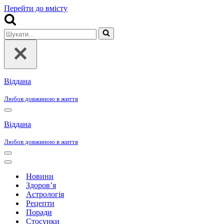
Перейти до вмісту
Шукати...
Віддана
Любов довжиною в життя
Меню
навігації
Віддана
Любов довжиною в життя
Меню
навігації
Меню
навігації
Новини
Здоров’я
Астрологія
Рецепти
Поради
Стосунки