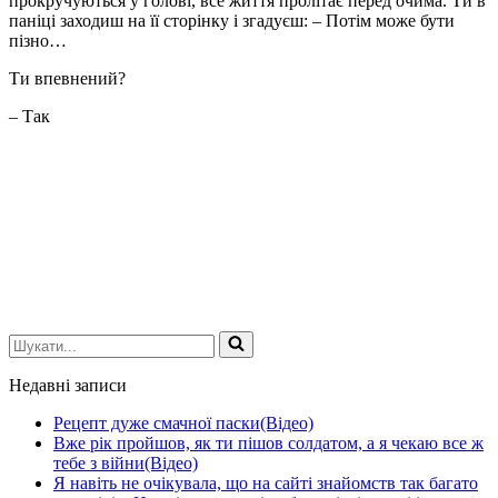
прокручуються у голові, все життя пролітає перед очима. Ти в
паніці заходиш на її сторінку і згадуєш: – Потім може бути
пізно…
Ти впевнений?
– Так
Шукати...
Недавні записи
Рецепт дуже смачної паски(Відео)
Вже рік пройшов, як ти пішов солдатом, а я чекаю все ж
тебе з війни(Відео)
Я навіть не очікувала, що на сайті знайомств так багато