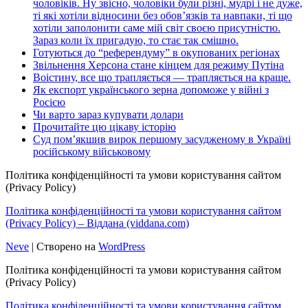
чоловіків. Ну звісно, чоловіки були різні, мудрі і не дуже,
ті які хотіли відносини без обов’язків та навпаки, ті що
хотіли заполонити саме мій світ своєю присутністю.
Зараз коли їх пригадую, то стає так смішно.
Готуються до “референдуму” в окупованих регіонах
Звільнення Херсона стане кінцем для режиму Путіна
Воістину, все що трапляється — трапляється на краще.
Як експорт українського зерна допоможе у війні з
Росією
Чи варто зараз купувати долари
Прочитайте цю цікаву історію
Суд пом’якшив вирок першому засудженому в Україні
російському військовому
Політика конфіденційності та умови користування сайтом
(Privacy Policy)
Політика конфіденційності та умови користування сайтом
(Privacy Policy) – Віддана (viddana.com)
Neve
| Створено на
WordPress
Політика конфіденційності та умови користування сайтом
(Privacy Policy)
Політика конфіденційності та умови користування сайтом