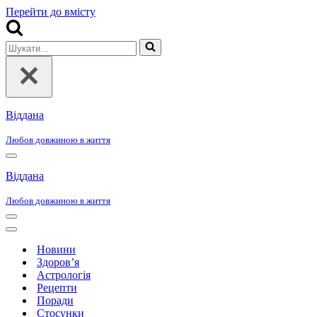
Перейти до вмісту
Шукати...
Віддана
Любов довжиною в життя
Меню
навігації
Віддана
Любов довжиною в життя
Меню
навігації
Меню
навігації
Новини
Здоров’я
Астрологія
Рецепти
Поради
Стосунки