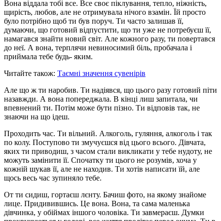
Вона віддала тобі все. Все своє піклування, тепло, ніжність,
щирість, любов, але не отримувала нічого взамін. Їй просто
було потрібно щоб ти був поруч. Ти часто залишав її,
думаючи, що готовий відпустити, що ти уже не потребуєш її,
намагався знайти новий світ. Але кожного разу, ти повертався
до неї. А вона, терплячи невиносимий біль, пробачала і
приймала тебе будь- яким.
Читайте також:
Таємні значення сувенірів
Але що ж ти наробив. Ти надіявся, що цього разу готовий піти
назавжди. А вона попереджала. В кінці лиш запитала, чи
впевнений ти. Потім може бути пізно. Ти відповів так, не
знаючи на що ідеш.
Проходить час. Ти вільний. Алкоголь, гуляння, алкоголь і так
по колу. Поступово ти змучуєшся від цього всього. Дівчата,
яких ти приводиш, з часом стали викликати у тебе нудоту, не
можуть замінити її. Спочатку ти цього не розумів, хоча у
кожній шукав її, але не находив. Ти хотів написати їй, але
щось весь час зупиняло тебе.
От ти сидиш, гортаєш лєнту. Бачиш фото, на якому знайоме
лице. Придивившись. Це вона. Вона, та сама маленька
дівчинка, у обіймах іншого чоловіка. Ти завмераєш. Думки