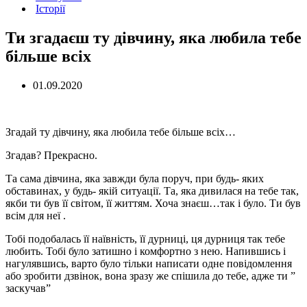
Історії
Ти згадаєш ту дівчину, яка любила тебе
більше всіх
01.09.2020
Згадай ту дівчину, яка любила тебе більше всіх…
Згадав? Прекрасно.
Та сама дівчина, яка завжди була поруч, при будь- яких
обставинах, у будь- якій ситуації. Та, яка дивилася на тебе так,
якби ти був її світом, її життям. Хоча знаєш…так і було. Ти був
всім для неї .
Тобі подобалась її наївність, її дурниці, ця дурниця так тебе
любить. Тобі було затишно і комфортно з нею. Напившись і
нагулявшись, варто було тільки написати одне повідомлення
або зробити дзвінок, вона зразу же спішила до тебе, адже ти ”
заскучав”