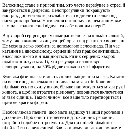
Велосипед стане в пригоді тим, хто часто перебуває в стресі й
занурюється в депресію. Велопрогулянки покращують
настрій, допомагають розслабитися і відпочити голові від
насущних проблем. Насичення організму киснем допоможе
вам налагодити сон і відчувати себе повним енергії.
Від хвороб серця щороку помирає величезна кількість людей,
тому так важливо захищати цей орган від різних захворювань.
Це можна легко зробити за допомогою велосипеда. Під час
катання на двоколісному, серцевий м’яз працює активніше,
внаслідок цього він зміцнюється. Ризик серцевих хвороб
помітно знижується. Ті, хто регулярно влаштовує
велопрогулянки, на 50% рідше стикається з інфарктом.
Будь-яка фізична активність сприяє зміцненню м’язів. Катання
на велосипеді переважно впливає на м’язи ніг. Коли ви
піднімаєтесь по схилу вгору, більше напружуються м’язи рук і
живота, а щоб не втратити рівновагу доводиться включатися
м’язам сідниць. Таким чином, все ваше тіло перетвориться і
прийме красиві форми.
Необов’язково палити, щоб мати задишку та інші проблеми з
диханням. Щоб очистити легені від токсичних речовин,
потрібно їх добре потренувати. Для цих цілей відмінно
підійде їзда на велосипеді. Завдяки чому ви завжди зможете