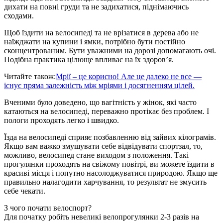
дихати на повні груди та не задихатися, піднімаючись
сходами.
Щоб їздити на велосипеді та не врізатися в дерева або не
наїжджати на купини і ямки, потрібно бути постійно
сконцентрованим. Бути уважними на дорозі допомагають очі.
Подібна практика цілюще впливає на їх здоров’я.
Читайте також:
Мрії – це корисно! Але це далеко не все —
існує пряма залежність між мріями і досягненням цілей.
Вченими було доведено, що вагітність у жінок, які часто
катаються на велосипеді, переважно протікає без проблем. І
пологи проходять легко і швидко.
Їзда на велосипеді сприяє позбавленню від зайвих кілограмів.
Якщо вам важко змушувати себе відвідувати спортзал, то,
можливо, велосипед стане виходом з положення. Такі
прогулянки проходять на свіжому повітрі, ви можете їздити в
красиві місця і попутно насолоджуватися природою. Якщо ще
правильно налагодити харчування, то результат не змусить
себе чекати.
З чого почати велоспорт?
Для початку робіть невеликі велопрогулянки 2-3 разів на