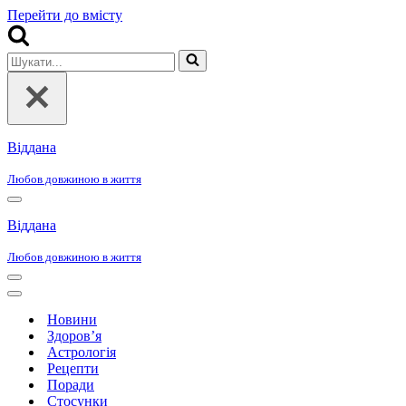
Перейти до вмісту
Шукати...
Віддана
Любов довжиною в життя
Меню
навігації
Віддана
Любов довжиною в життя
Меню
навігації
Меню
навігації
Новини
Здоров’я
Астрологія
Рецепти
Поради
Стосунки