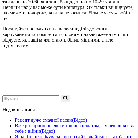
тиждень по 30-60 хвилин або щоденно по 10-20 хвилин.
Перший час у вас може бути кріпатура. Як тільки ви відчуєте,
що можете подорожувати на велосипеді більше часу – робіть
це.
Поєднуйте прогулянки на велосипеді зі здоровим
харчуванням та помірними силовими навантаженнями і ви
відчуєте, як ваші м’язи стають більш міцними, а тіло
підтягнутим.
Шукати...
Недавні записи
Рецепт дуже смачної паски(Відео)
Вже рік пройшов, як ти пішов солдатом, а я чекаю все ж
тебе з війни(Відео)
Я навіть не очікувала, що на сайті знайомств так багато