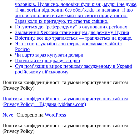
чоловіків. Ну звісно, чоловіки були різні, мудрі і не дуже,
ті які хотіли відносини без обов’язків та навпаки, ті що
хотіли заполонити саме мій світ своєю присутністю.
Зараз коли їх пригадую, то стає так смішно.
Готуються до “референдуму” в окупованих регіонах
Звільнення Херсона стане кінцем для режиму Путіна
Воістину, все що трапляється — трапляється на краще.
Як експорт українського зерна допоможе у війні з
Росією
Чи варто зараз купувати долари
Прочитайте цю цікаву історію
Суд пом’якшив вирок першому засудженому в Україні
російському військовому
Політика конфіденційності та умови користування сайтом
(Privacy Policy)
Політика конфіденційності та умови користування сайтом
(Privacy Policy) – Віддана (viddana.com)
Neve
| Створено на
WordPress
Політика конфіденційності та умови користування сайтом
(Privacy Policy)