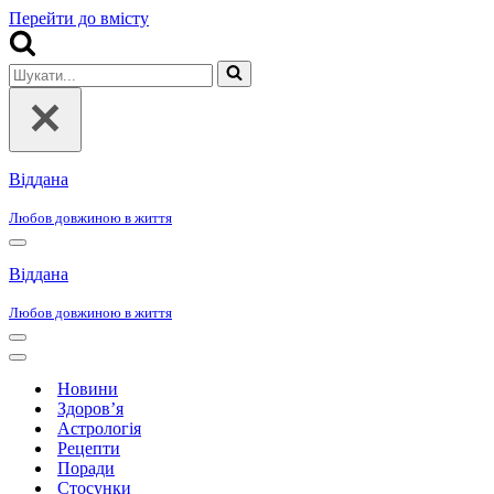
Перейти до вмісту
Шукати...
Віддана
Любов довжиною в життя
Меню
навігації
Віддана
Любов довжиною в життя
Меню
навігації
Меню
навігації
Новини
Здоров’я
Астрологія
Рецепти
Поради
Стосунки