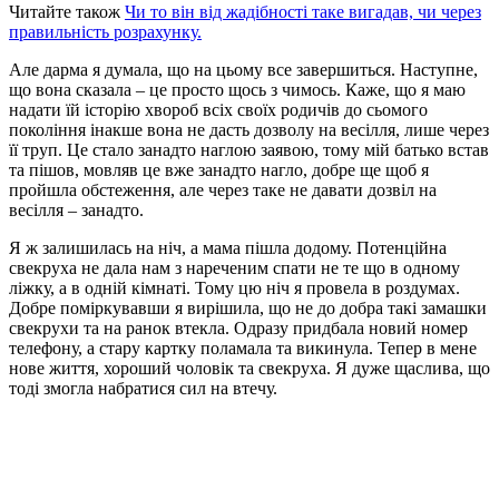
Читайте також
Чи то він від жадібності таке вигадав, чи через
правильність розрахунку.
Але дарма я думала, що на цьому все завершиться. Наступне,
що вона сказала – це просто щось з чимось. Каже, що я маю
надати їй історію хвороб всіх своїх родичів до сьомого
покоління інакше вона не дасть дозволу на весілля, лише через
її труп. Це стало занадто наглою заявою, тому мій батько встав
та пішов, мовляв це вже занадто нагло, добре ще щоб я
пройшла обстеження, але через таке не давати дозвіл на
весілля – занадто.
Я ж залишилась на ніч, а мама пішла додому. Потенційна
свекруха не дала нам з нареченим спати не те що в одному
ліжку, а в одній кімнаті. Тому цю ніч я провела в роздумах.
Добре поміркувавши я вирішила, що не до добра такі замашки
свекрухи та на ранок втекла. Одразу придбала новий номер
телефону, а стару картку поламала та викинула. Тепер в мене
нове життя, хороший чоловік та свекруха. Я дуже щаслива, що
тоді змогла набратися сил на втечу.