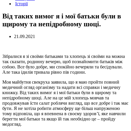
Історії
Від таких вимог я і мої батьки були в
щирому та непідробному шоці.
21.09.2021
Зібралися я зі своїми батьками та хлопець зі своїми на можна
так сказати, родинну вечерю, щоб познайомити батьків між
собою. Все було добре, ми спокійно вечеряли та бесідували.
Але така ідилія тривала рівно пів години.
Моя майбутня свекруха заявила, що я маю пройти повний
медичний огляд організму та надати всі справки і медичну
книжку. Від таких вимог я і мої батьки були в щирому та
непідробному шоці. Але на це мій хлопець мовчав та
продовжував їсти салат роблячи вигляд, що все добре і так має
бути. Я не хотіла робити атмосферу ще більш напруженою
тому відповіла, що я впевнена в своєму здоров’ї, яке навчили
берегти мої батьки та якщо їй так необхідно це – пройду
медогляд.