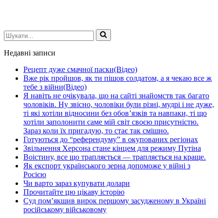
Шукати...
Недавні записи
Рецепт дуже смачної паски(Відео)
Вже рік пройшов, як ти пішов солдатом, а я чекаю все ж
тебе з війни(Відео)
Я навіть не очікувала, що на сайті знайомств так багато
чоловіків. Ну звісно, чоловіки були різні, мудрі і не дуже,
ті які хотіли відносини без обов’язків та навпаки, ті що
хотіли заполонити саме мій світ своєю присутністю.
Зараз коли їх пригадую, то стає так смішно.
Готуються до “референдуму” в окупованих регіонах
Звільнення Херсона стане кінцем для режиму Путіна
Воістину, все що трапляється — трапляється на краще.
Як експорт українського зерна допоможе у війні з
Росією
Чи варто зараз купувати долари
Прочитайте цю цікаву історію
Суд пом’якшив вирок першому засудженому в Україні
російському військовому