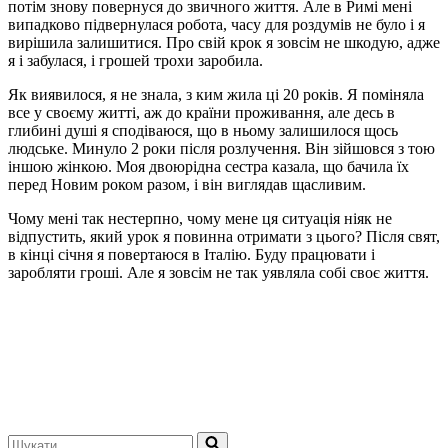
потім знову повернуся до звичного життя. Але в Римі мені
випадково підвернулася робота, часу для роздумів не було і я
вирішила залишитися. Про свій крок я зовсім не шкодую, адже
я і забулася, і грошей трохи заробила.
Як виявилося, я не знала, з ким жила ці 20 років. Я поміняла
все у своєму житті, аж до країни проживання, але десь в
глибині душі я сподіваюся, що в ньому залишилося щось
людське. Минуло 2 роки після розлучення. Він зійшовся з тою
іншою жінкою. Моя двоюрідна сестра казала, що бачила їх
перед Новим роком разом, і він виглядав щасливим.
Чому мені так нестерпно, чому мене ця ситуація ніяк не
відпустить, який урок я повинна отримати з цього? Після свят,
в кінці січня я повертаюся в Італію. Буду працювати і
заробляти гроші. Але я зовсім не так уявляла собі своє життя.
Шукати...