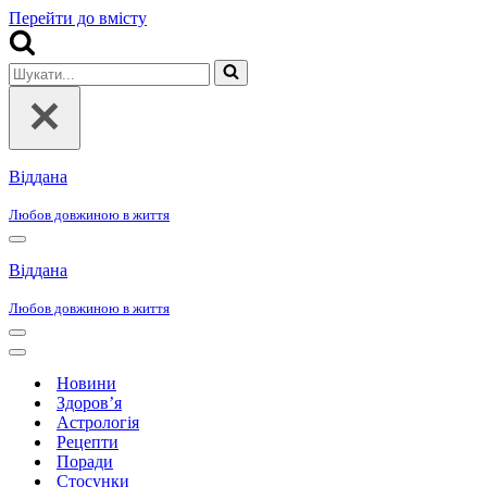
Перейти до вмісту
Шукати...
Віддана
Любов довжиною в життя
Меню
навігації
Віддана
Любов довжиною в життя
Меню
навігації
Меню
навігації
Новини
Здоров’я
Астрологія
Рецепти
Поради
Стосунки