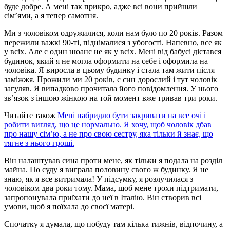
буде добре. А мені так прикро, адже всі вони прийшли
сім’ями, а я тепер самотня.
Ми з чоловіком одружилися, коли нам було по 20 років. Разом
пережили важкі 90-ті, піднімалися з убогості. Напевно, все як
у всіх. Але є один нюанс не як у всіх. Мені від бабусі дістався
будинок, який я не могла оформити на себе і оформила на
чоловіка. Я виросла в цьому будинку і стала там жити після
заміжжя. Прожили ми 20 років, є син дорослий і тут чоловік
загуляв. Я випадково прочитала його повідомлення. У нього
зв’язок з іншою жінкою на той момент вже тривав три роки.
Читайте також
Мені набридло бути закривати на все очі і
робити вигляд, що це нормально. Я хочу, щоб чоловік дбав
про нашу сім’ю, а не про свою сестру, яка тільки й знає, що
тягне з нього гроші.
Він налаштував сина проти мене, як тільки я подала на розділ
майна. По суду я виграла половину свого ж будинку. Я не
знаю, як я все витримала! У підсумку, я розлучилася з
чоловіком два роки тому. Мама, щоб мене трохи підтримати,
запропонувала приїхати до неї в Італію. Він створив всі
умови, щоб я поїхала до своєї матері.
Спочатку я думала, що побуду там кілька тижнів, відпочину, а