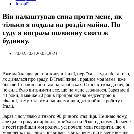
Історії
Він налаштував сина проти мене, як
тільки я подала на розділ майна. По
суду я виграла половину свого ж
будинку.
20.02.2021
20.02.2021
Вже майже два роки я живу в Італії, переїхала туди після того,
як дізналася про зраду. В Італії живе і працює моя мама, вже
більше 15 років вона там на заробітках. От я і втекла до неї, бо
не сила було витримати все, що на мене звалилося. Зараз мені
43 роки, я майже 20 років пропрацювала медсестрою в
лікарні, тому з такими навиками швидко знайшла роботу в
Італії.
Зараз я доглядаю літнього 90-річного італійця. Не знаю чому,
але цього року я вирішила приїхати на Різдво додому. До мене
в гості прийшли мої родичі, усі почали мені говорити, що я
молодець, що гідно справилася з викликом, що в мене все ще