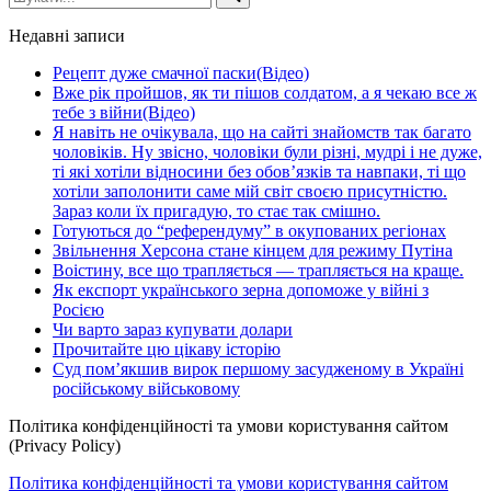
Недавні записи
Рецепт дуже смачної паски(Відео)
Вже рік пройшов, як ти пішов солдатом, а я чекаю все ж
тебе з війни(Відео)
Я навіть не очікувала, що на сайті знайомств так багато
чоловіків. Ну звісно, чоловіки були різні, мудрі і не дуже,
ті які хотіли відносини без обов’язків та навпаки, ті що
хотіли заполонити саме мій світ своєю присутністю.
Зараз коли їх пригадую, то стає так смішно.
Готуються до “референдуму” в окупованих регіонах
Звільнення Херсона стане кінцем для режиму Путіна
Воістину, все що трапляється — трапляється на краще.
Як експорт українського зерна допоможе у війні з
Росією
Чи варто зараз купувати долари
Прочитайте цю цікаву історію
Суд пом’якшив вирок першому засудженому в Україні
російському військовому
Політика конфіденційності та умови користування сайтом
(Privacy Policy)
Політика конфіденційності та умови користування сайтом