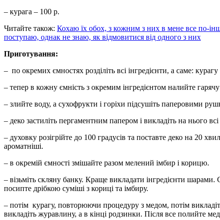
– курага – 100 р.
Читайте також:
Кохаю їх обох, з кожним з них в мене все по-ін
поступаю, однак не знаю, як відмовитися від одного з них
Приготування:
– по окремих ємностях розділіть всі інгредієнти, а саме: курагу
– тепер в кожну ємність з окремим інгредієнтом налийте гарячу
– злийте воду, а сухофрукти і горіхи підсушіть паперовими ру
– деко застиліть пергаментним папером і викладіть на нього всі 
– духовку розігрійте до 100 градусів та поставте деко на 20 хви
ароматніші.
– в окремій ємності змішайте разом мелений імбир і корицю.
– візьміть скляну банку. Краще викладати інгредієнти шарами. 
посипте дрібкою суміші з кориці та імбиру.
– потім курагу, повторюючи процедуру з медом, потім викладіть
викладіть журавлину, а в кінці родзинки. Після все полийте ме