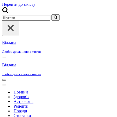
Перейти до вмісту
Шукати...
Віддана
Любов довжиною в життя
Меню
навігації
Віддана
Любов довжиною в життя
Меню
навігації
Меню
навігації
Новини
Здоров’я
Астрологія
Рецепти
Поради
Стосунки