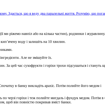
шому. Здається, що я веду два паралельні життя. Розумію, що пога
 (її ми ріжемо навпіл або на кілька частин), родзинки і журавлину
 кип’ячену воду і залишіть на 10 хвилин.
шниками.
інгредієнти. Але не змішуйте їх.
лин. За цей час сухофрукти і горіхи трохи підсушаться і стануть 
Спочатку в банку викладіть арахіс. Потім полийте його медом і
 по черзі горіхи і теж полийте мигдаль і фундук медом. Потім в
дом, щоб він повністю покривав вміст банки.