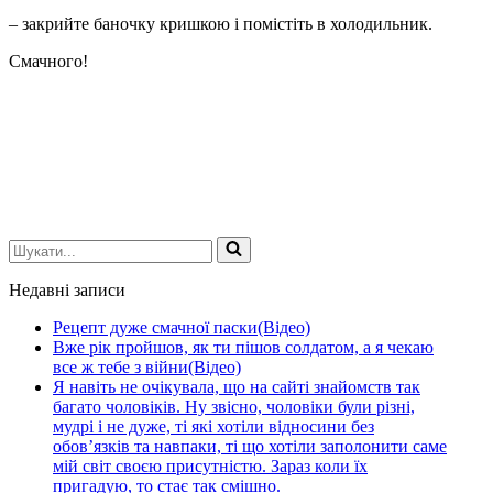
– закрийте баночку кришкою і помістіть в холодильник.
Смачного!
Шукати...
Недавні записи
Рецепт дуже смачної паски(Відео)
Вже рік пройшов, як ти пішов солдатом, а я чекаю
все ж тебе з війни(Відео)
Я навіть не очікувала, що на сайті знайомств так
багато чоловіків. Ну звісно, чоловіки були різні,
мудрі і не дуже, ті які хотіли відносини без
обов’язків та навпаки, ті що хотіли заполонити саме
мій світ своєю присутністю. Зараз коли їх
пригадую, то стає так смішно.