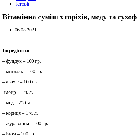
Історії
Вітамінна суміш з горіхів, меду та сухо
06.08.2021
Інгредієнти:
– фундук – 100 гр.
– мигдаль – 100 гр.
– арахіс – 100 гр.
-імбир – 1 ч. л.
– мед – 250 мл.
– кориця – 1 ч. л.
– журавлина – 100 гр.
– ізюм – 100 гр.