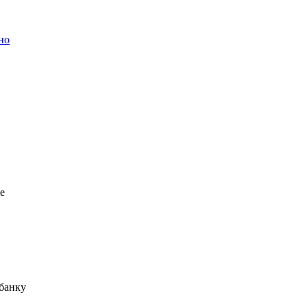
но
.
ще
 банку