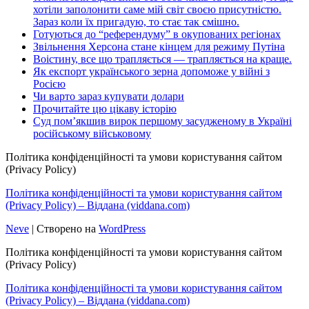
хотіли заполонити саме мій світ своєю присутністю.
Зараз коли їх пригадую, то стає так смішно.
Готуються до “референдуму” в окупованих регіонах
Звільнення Херсона стане кінцем для режиму Путіна
Воістину, все що трапляється — трапляється на краще.
Як експорт українського зерна допоможе у війні з
Росією
Чи варто зараз купувати долари
Прочитайте цю цікаву історію
Суд пом’якшив вирок першому засудженому в Україні
російському військовому
Політика конфіденційності та умови користування сайтом
(Privacy Policy)
Політика конфіденційності та умови користування сайтом
(Privacy Policy) – Віддана (viddana.com)
Neve
| Створено на
WordPress
Політика конфіденційності та умови користування сайтом
(Privacy Policy)
Політика конфіденційності та умови користування сайтом
(Privacy Policy) – Віддана (viddana.com)