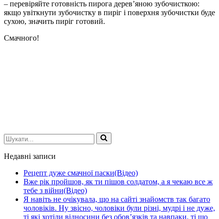
– перевіряйте готовність пирога дерев’яною зубочисткою:
якщо увіткнути зубочистку в пиріг і поверхня зубочистки буде
сухою, значить пиріг готовий.
Смачного!
Шукати...
Недавні записи
Рецепт дуже смачної паски(Відео)
Вже рік пройшов, як ти пішов солдатом, а я чекаю все ж
тебе з війни(Відео)
Я навіть не очікувала, що на сайті знайомств так багато
чоловіків. Ну звісно, чоловіки були різні, мудрі і не дуже,
ті які хотіли відносини без обов’язків та навпаки, ті що