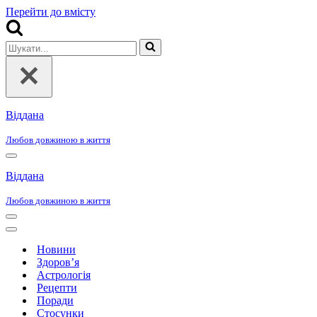
Перейти до вмісту
Шукати...
Віддана
Любов довжиною в життя
Меню
навігації
Віддана
Любов довжиною в життя
Меню
навігації
Меню
навігації
Новини
Здоров’я
Астрологія
Рецепти
Поради
Стосунки