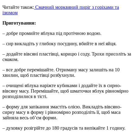
Читайте також:
Смачний морквяний пиріг з горіхами та
ізюмом
Приготування:
– добре промийте яблука під протічною водою.
– сир викладіть у глибоку посудину, вбийте в неї яйця.
– додайте вівсяні пластівці, корицю і соду. Трохи присоліть за
смаком.
– все добре перемішайте. Отриману масу залишіть на 10
хвилин, щоб пластівці розбухнули.
– очищені яблука наріжте кубиками і додайте їх в сирно-
вівсяну масу. Перемішайте, щоб шматочки яблук рівномірно
розподілилися в тісті.
– форму для запікання змастіть олією. Викладіть вівсяно-
сирну масу в форму і рівномірно розподіліть її, щоб маса
зайняла весь об’єм форми.
– духовку розігрійте до 180 градусів та випікайте 1 годину.