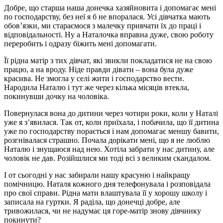
Добре, що старша наша донечка хазяйновита і допомагає мені
по господарству, без неї я б не впоралася. Усі дівчатка мають
обов’язки, ми стараємося з малечку привчати їх до праці і
відповідальності. Ну а Наталочка вправна дуже, свою роботу
переробить і одразу біжить мені допомагати.
Її рідна матір з тих дівчат, які звикли покладатися не на свою
працю, а на вроду. Ніде правди дівати – вона була дуже
красива. Не змогла у селі жити і господарство вести.
Народила Наталю і тут же через кілька місяців втекла,
покинувши дочку на чоловіка.
Повернулася вона до дитини через чотири роки, коли у Наталі
уже я з’явилася. Так от, коли приїхала, і побачила, що її дитина
уже по господарству порається і нам допомагає меншу бавити,
розгнівалася страшно. Почала дорікати мені, що я не люблю
Наталю і знущаюся над нею. Хотіла забрати у нас дитину, але
чоловік не дав. Розійшлися ми тоді всі з великим скандалом.
І от сьогодні у нас забирали нашу красуню і найкращу
помічницю. Наталя кожного дня телефонувала і розповідала
про свої справи. Рідна мати влаштувала її у хорошу школу і
записала на гуртки. Я раділа, що донечці добре, але
тривожилася, чи не надумає ця горе-матір знову дівчинку
покинути?