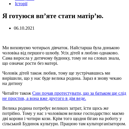
Історії
Я готуюся вп’яте стати матір’ю.
06.10.2021
Ми виховуємо чотирьох дівчаток. Найстарша була донькою
чоловіка від першого шлюбу. Усіх дітей я люблю однаково.
Сама виросла у дитячому будинку, тому не на словах знала,
що означає рости без матері.
Чоловік дітей також любив, тому ще зустрічавшись ми
вирішили, що у нас буде велика родина. Зараз я знову чекаю
на дитину
Читайте також
Син почав протестувати, що за батьком ще слід
не простив, а вона вже другого в дім веде.
Велика родина потребує великих затрат, їсти щось же
потрібно. Тому у нас з чоловіком велике господарство: маємо
дві корови і чотири кози. Крім того щодня бігаю на роботу у
сільський Будинок культури. Працюю там культорганізатором.