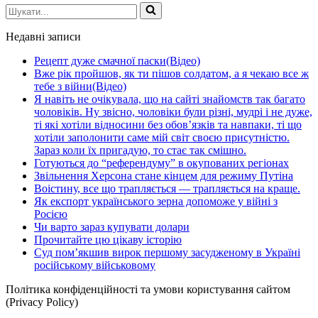
Шукати...
Недавні записи
Рецепт дуже смачної паски(Відео)
Вже рік пройшов, як ти пішов солдатом, а я чекаю все ж
тебе з війни(Відео)
Я навіть не очікувала, що на сайті знайомств так багато
чоловіків. Ну звісно, чоловіки були різні, мудрі і не дуже,
ті які хотіли відносини без обов’язків та навпаки, ті що
хотіли заполонити саме мій світ своєю присутністю.
Зараз коли їх пригадую, то стає так смішно.
Готуються до “референдуму” в окупованих регіонах
Звільнення Херсона стане кінцем для режиму Путіна
Воістину, все що трапляється — трапляється на краще.
Як експорт українського зерна допоможе у війні з
Росією
Чи варто зараз купувати долари
Прочитайте цю цікаву історію
Суд пом’якшив вирок першому засудженому в Україні
російському військовому
Політика конфіденційності та умови користування сайтом
(Privacy Policy)