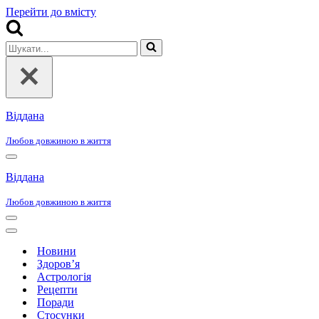
Перейти до вмісту
Шукати...
Віддана
Любов довжиною в життя
Меню
навігації
Віддана
Любов довжиною в життя
Меню
навігації
Меню
навігації
Новини
Здоров’я
Астрологія
Рецепти
Поради
Стосунки