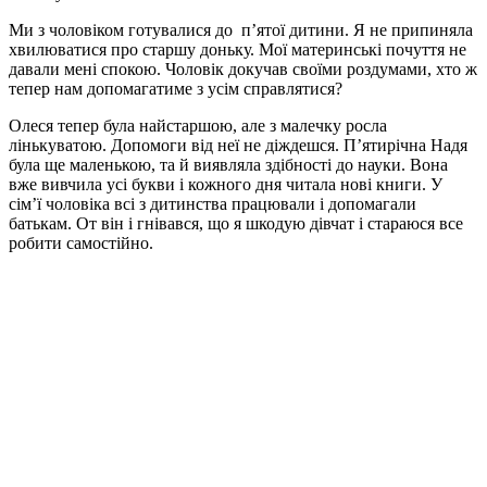
Ми з чоловіком готувалися до п’ятої дитини. Я не припиняла
хвилюватися про старшу доньку. Мої материнські почуття не
давали мені спокою. Чоловік докучав своїми роздумами, хто ж
тепер нам допомагатиме з усім справлятися?
Олеся тепер була найстаршою, але з малечку росла
лінькуватою. Допомоги від неї не діждешся. П’ятирічна Надя
була ще маленькою, та й виявляла здібності до науки. Вона
вже вивчила усі букви і кожного дня читала нові книги. У
сім’ї чоловіка всі з дитинства працювали і допомагали
батькам. От він і гнівався, що я шкодую дівчат і стараюся все
робити самостійно.