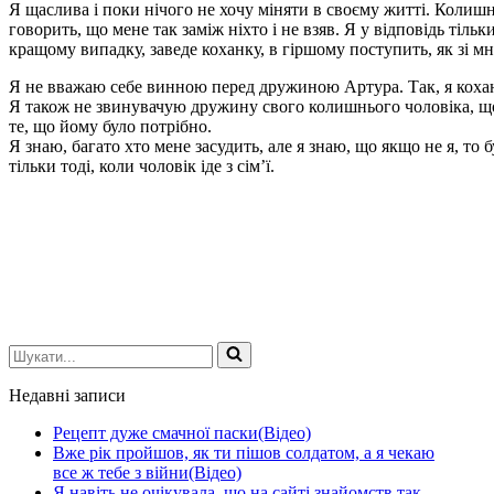
Я щаслива і поки нічого не хочу міняти в своєму житті. Колиш
говорить, що мене так заміж ніхто і не взяв. Я у відповідь тіль
кращому випадку, заведе коханку, в гіршому поступить, як зі м
Я не вважаю себе винною перед дружиною Артура. Так, я коханка
Я також не звинувачую дружину свого колишнього чоловіка, що з
те, що йому було потрібно.
Я знаю, багато хто мене засудить, але я знаю, що якщо не я, то 
тільки тоді, коли чоловік іде з сім’ї.
Шукати...
Недавні записи
Рецепт дуже смачної паски(Відео)
Вже рік пройшов, як ти пішов солдатом, а я чекаю
все ж тебе з війни(Відео)
Я навіть не очікувала, що на сайті знайомств так