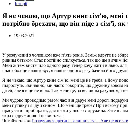
Історії
Я не чекаю, що Артур кине сім’ю, мені ц
потрібно брехати, що він піде з сім’ї, як
19.03.2021
У розлученні з чоловіком вже п’ять років. Заміж вдруге не зби
рідним батьком Стас постійно спілкується, так що ще вітчим йо
Мені ж теж вистачило одного разу, тепер хочу жити вільно, для
і нас обох це влаштовує, я навіть одного разу бачила його друж
Я не чекаю, що Артур кине сім’ю, мені це не треба, а йому подоба
підростуть. Звичайно, він часто говорить, що дружину зовсім н
дітей, але я в це не вірю. Так мене це, за великим рахунком, і не
Ми чудово проводимо разом час: він дарує мені дорогі подарун
мені путівку і я їду з сином. Що мені ще треба? При всьому при 
прасувати і прибирати, для цього у нього є дружина. Зате в л
якраз з дружиною і не вистачає.
Читайте також
Розлучився, дитина залишилася… Але це все чом