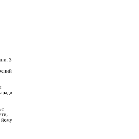
ини. З
ужений
и
заради
ує
ати,
о йому