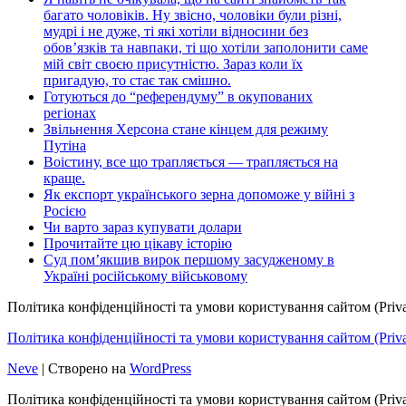
багато чоловіків. Ну звісно, чоловіки були різні,
мудрі і не дуже, ті які хотіли відносини без
обов’язків та навпаки, ті що хотіли заполонити саме
мій світ своєю присутністю. Зараз коли їх
пригадую, то стає так смішно.
Готуються до “референдуму” в окупованих
регіонах
Звільнення Херсона стане кінцем для режиму
Путіна
Воістину, все що трапляється — трапляється на
краще.
Як експорт українського зерна допоможе у війні з
Росією
Чи варто зараз купувати долари
Прочитайте цю цікаву історію
Суд пом’якшив вирок першому засудженому в
Україні російському військовому
Політика конфіденційності та умови користування сайтом (Priva
Політика конфіденційності та умови користування сайтом (Privac
Neve
| Створено на
WordPress
Політика конфіденційності та умови користування сайтом (Priva