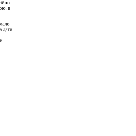
тійно
ою, в
мало.
а дати
е