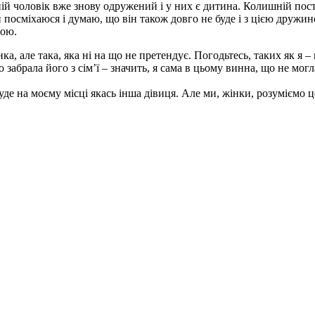
ній чоловік вже знову одружений і у них є дитина. Колишній пос
ки посміхаюся і думаю, що він також довго не буде і з цією дружин
ною.
, але така, яка ні на що не претендує. Погодьтесь, таких як я – 
абрала його з сім’ї – значить, я сама в цьому винна, що не могл
буде на моєму місці якась інша дівиця. Але ми, жінки, розуміємо ц