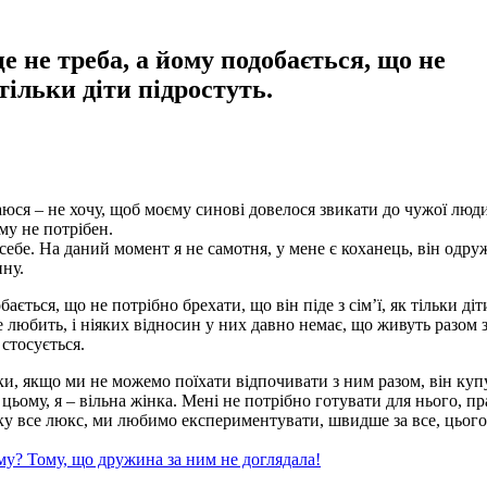
е не треба, а йому подобається, що не
 тільки діти підростуть.
раюся – не хочу, щоб моєму синові довелося звикати до чужої люд
му не потрібен.
 себе. На даний момент я не самотня, у мене є коханець, він одр
ину.
ється, що не потрібно брехати, що він піде з сім’ї, як тільки діт
е любить, і ніяких відносин у них давно немає, що живуть разом 
 стосується.
ки, якщо ми не можемо поїхати відпочивати з ним разом, він куп
цьому, я – вільна жінка. Мені не потрібно готувати для нього, пр
іжку все люкс, ми любимо експериментувати, швидше за все, цьог
у? Тому, що дружина за ним не доглядала!