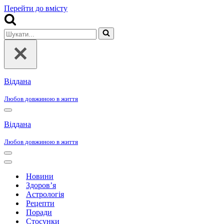
Перейти до вмісту
Шукати...
Віддана
Любов довжиною в життя
Меню
навігації
Віддана
Любов довжиною в життя
Меню
навігації
Меню
навігації
Новини
Здоров’я
Астрологія
Рецепти
Поради
Стосунки