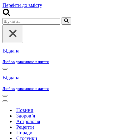
Перейти до вмісту
Шукати...
Віддана
Любов довжиною в життя
Меню
навігації
Віддана
Любов довжиною в життя
Меню
навігації
Меню
навігації
Новини
Здоров’я
Астрологія
Рецепти
Поради
Стосунки