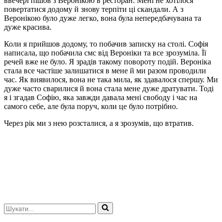
ввечері пішов з Веронікою в ресторан. Мені не хотілося
повертатися додому й знову терпіти ці скандали. А з
Веронікою було дуже легко, вона була непередбачувана та
дуже красива.
Коли я прийшов додому, то побачив записку на столі. Софія
написала, що побачила смс від Вероніки та все зрозуміла. Її
речей вже не було. Я зрадів такому повороту подій. Вероніка
стала все частіше залишатися в мене й ми разом проводили
час. Як виявилося, вона не така мила, як здавалося спершу. Ми
дуже часто сварилися й вона стала мене дуже дратувати. Тоді
я і згадав Софію, яка завжди давала мені свободу і час на
самого себе, але була поруч, коли це було потрібно.
Через рік ми з нею розсталися, а я зрозумів, що втратив.
Шукати...