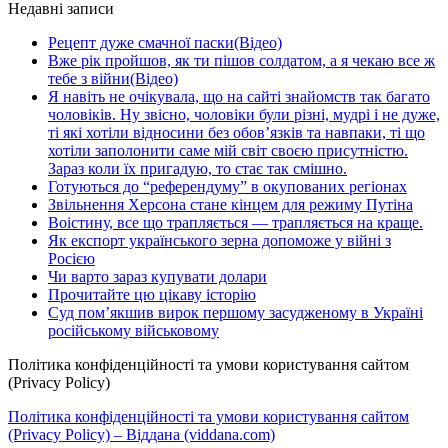
Недавні записи
Рецепт дуже смачної паски(Відео)
Вже рік пройшов, як ти пішов солдатом, а я чекаю все ж
тебе з війни(Відео)
Я навіть не очікувала, що на сайті знайомств так багато
чоловіків. Ну звісно, чоловіки були різні, мудрі і не дуже,
ті які хотіли відносини без обов’язків та навпаки, ті що
хотіли заполонити саме мій світ своєю присутністю.
Зараз коли їх пригадую, то стає так смішно.
Готуються до “референдуму” в окупованих регіонах
Звільнення Херсона стане кінцем для режиму Путіна
Воістину, все що трапляється — трапляється на краще.
Як експорт українського зерна допоможе у війні з
Росією
Чи варто зараз купувати долари
Прочитайте цю цікаву історію
Суд пом’якшив вирок першому засудженому в Україні
російському військовому
Політика конфіденційності та умови користування сайтом
(Privacy Policy)
Політика конфіденційності та умови користування сайтом
(Privacy Policy) – Віддана (viddana.com)