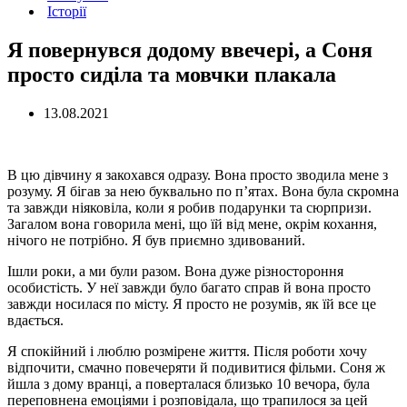
Історії
Я повернувся додому ввечері, а Соня
просто сиділа та мовчки плакала
13.08.2021
В цю дівчину я закохався одразу. Вона просто зводила мене з
розуму. Я бігав за нею буквально по п’ятах. Вона була скромна
та завжди ніяковіла, коли я робив подарунки та сюрпризи.
Загалом вона говорила мені, що їй від мене, окрім кохання,
нічого не потрібно. Я був приємно здивований.
Ішли роки, а ми були разом. Вона дуже різностороння
особистість. У неї завжди було багато справ й вона просто
завжди носилася по місту. Я просто не розумів, як їй все це
вдається.
Я спокійний і люблю розмірене життя. Після роботи хочу
відпочити, смачно повечеряти й подивитися фільми. Соня ж
йшла з дому вранці, а поверталася близько 10 вечора, була
переповнена емоціями і розповідала, що трапилося за цей