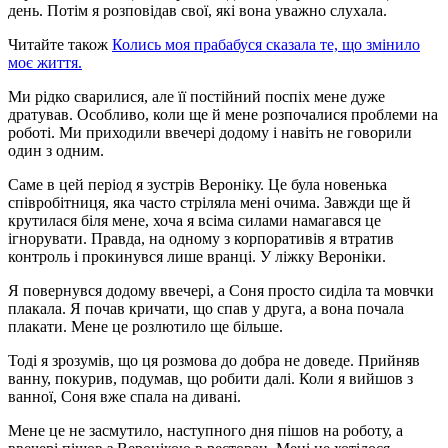
день. Потім я розповідав свої, які вона уважно слухала.
Читайте також
Колись моя прабабуся сказала те, що змінило
моє життя.
Ми рідко сварилися, але її постійний поспіх мене дуже
дратував. Особливо, коли ще й мене розпочалися проблеми на
роботі. Ми приходили ввечері додому і навіть не говорили
один з одним.
Саме в цей період я зустрів Вероніку. Це була новенька
співробітниця, яка часто стріляла мені очима. Завжди ще й
крутилася біля мене, хоча я всіма силами намагався це
ігнорувати. Правда, на одному з корпоративів я втратив
контроль і прокинувся лише вранці. У ліжку Вероніки.
Я повернувся додому ввечері, а Соня просто сиділа та мовчки
плакала. Я почав кричати, що спав у друга, а вона почала
плакати. Мене це розлютило ще більше.
Тоді я зрозумів, що ця розмова до добра не доведе. Прийняв
ванну, покурив, подумав, що робити далі. Коли я вийшов з
ванної, Соня вже спала на дивані.
Мене це не засмутило, наступного дня пішов на роботу, а