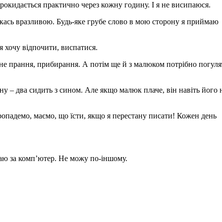
рокидається практично через кожну годину. І я не висипаюся.
 якась вразливою. Будь-яке грубе слово в мою сторону я приймаю
я хочу відпочити, виспатися.
е прання, прибирання. А потім ще й з малюком потрібно погулят
ну – два сидить з сином. Але якщо малюк плаче, він навіть його 
пропадемо, маємо, що їсти, якщо я перестану писати! Кожен день
даю за комп’ютер. Не можу по-іншому.