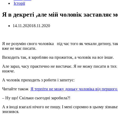
Історії
Я в декреті ,але мій чоловік заставляє 
14.11.2020
18.11.2020
Я не розумію свого чоловіка під час того як чекали дитину, так
вже не має писати.
Виходить так, я заробляю на прожиток, а чоловік на все інше.
Але зараз, часу практично не вистачає. Я не можу писати в тих
нижче.
А чоловік приходить з роботи і запитує:
Читайте також
Я терпіти не можу доньку чоловіка від першог
– Ну що! Скільки сьогодні заробила?!
А я іноді взагалі нічого не пишу. І мені соромно в цьому зізнав
знизився.