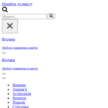
Перейти до вмісту
Шукати...
Віддана
Любов довжиною в життя
Меню
навігації
Віддана
Любов довжиною в життя
Меню
навігації
Меню
навігації
Новини
Здоров’я
Астрологія
Рецепти
Поради
Стосунки