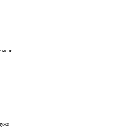
у мене
 дуже