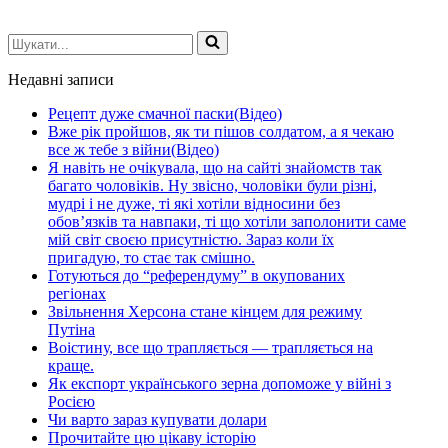
Шукати...
Недавні записи
Рецепт дуже смачної паски(Відео)
Вже рік пройшов, як ти пішов солдатом, а я чекаю
все ж тебе з війни(Відео)
Я навіть не очікувала, що на сайті знайомств так
багато чоловіків. Ну звісно, чоловіки були різні,
мудрі і не дуже, ті які хотіли відносини без
обов’язків та навпаки, ті що хотіли заполонити саме
мій світ своєю присутністю. Зараз коли їх
пригадую, то стає так смішно.
Готуються до “референдуму” в окупованих
регіонах
Звільнення Херсона стане кінцем для режиму
Путіна
Воістину, все що трапляється — трапляється на
краще.
Як експорт українського зерна допоможе у війні з
Росією
Чи варто зараз купувати долари
Прочитайте цю цікаву історію