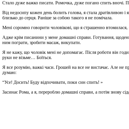
Стало дуже важко писати. Ромочка, дуже погано спить вночі. П
Від недосипу кожен день болить голова, я стала дратівливою і
близько до серця. Раніше за собою такого я не помічала.
Мені соромно говорити чоловікові, що я страшенно втомилася, 
Адже крім писанини у мене домашні справи. Готування, щоденн
ним пограти, зробити масаж, викупати.
Я не кажу, що чоловік мені не допомагає. Після роботи він годи
руки не візьме… Боїться.
Я все розумію, важкі часи. Грошей на все не вистачає. Але не 
думаю:
“Усе! Досить! Буду відпочивати, поки син спить! »
Засинає Рома, а я, перероблю домашні справи, а потім знову сі