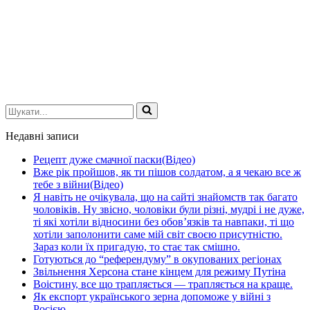
Шукати...
Недавні записи
Рецепт дуже смачної паски(Відео)
Вже рік пройшов, як ти пішов солдатом, а я чекаю все ж
тебе з війни(Відео)
Я навіть не очікувала, що на сайті знайомств так багато
чоловіків. Ну звісно, чоловіки були різні, мудрі і не дуже,
ті які хотіли відносини без обов’язків та навпаки, ті що
хотіли заполонити саме мій світ своєю присутністю.
Зараз коли їх пригадую, то стає так смішно.
Готуються до “референдуму” в окупованих регіонах
Звільнення Херсона стане кінцем для режиму Путіна
Воістину, все що трапляється — трапляється на краще.
Як експорт українського зерна допоможе у війні з
Росією