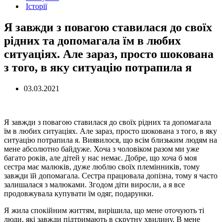
Історії
Я завжди з повагою ставилася до своїх
рідних та допомагала їм в любих
ситуаціях. Але зараз, просто шокована
з того, в яку ситуацію потрапила я
03.03.2021
Я завжди з повагою ставилася до своїх рідних та допомагала
їм в любих ситуаціях. Але зараз, просто шокована з того, в яку
ситуацію потрапила я. Виявилося, що всім близьким людям на
мене абсолютно байдуже. Хоча з чоловіком разом ми уже
багато років, але дітей у нас немає. Добре, що хоча б моя
сестра має малюків, дуже люблю своїх племінників, тому
завжди їй допомагала. Сестра працювала допізна, тому я часто
залишалася з малюками. Згодом діти виросли, а я все
продовжувала купувати їм одяг, подарунки.
Я жила спокійним життям, вирішила, що мене оточують ті
люди, які завжди підтримають в скрутну хвилину. В мене