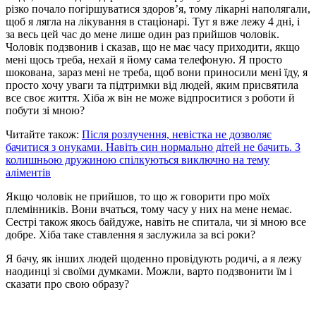
різко почало погіршуватися здоров’я, тому лікарні наполягали,
щоб я лягла на лікування в стаціонарі. Тут я вже лежу 4 дні, і
за весь цей час до мене лише один раз прийшов чоловік.
Чоловік подзвонив і сказав, що не має часу приходити, якщо
мені щось треба, нехай я йому сама телефоную. Я просто
шокована, зараз мені не треба, щоб вони приносили мені їду, я
просто хочу уваги та підтримки від людей, яким присвятила
все своє життя. Хіба ж він не може відпроситися з роботи й
побути зі мною?
Читайте також:
Після розлучення, невістка не дозволяє
бачитися з онуками. Навіть син нормально дітей не бачить. З
колишньою дружиною спілкуються виключно на тему
аліментів
Якщо чоловік не прийшов, то що ж говорити про моїх
племінників. Вони вчаться, тому часу у них на мене немає.
Сестрі також якось байдуже, навіть не спитала, чи зі мною все
добре. Хіба таке ставлення я заслужила за всі роки?
Я бачу, як інших людей щоденно провідують родичі, а я лежу
наодинці зі своїми думками. Можли, варто подзвонити їм і
сказати про свою образу?