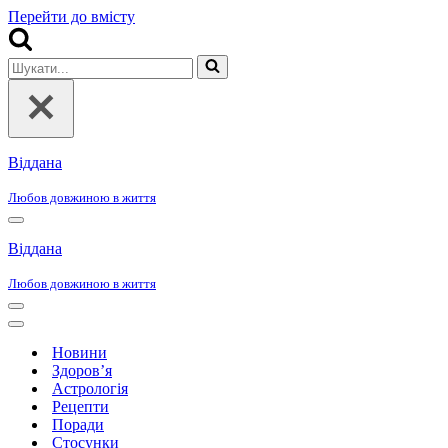
Перейти до вмісту
Шукати...
Віддана
Любов довжиною в життя
Меню
навігації
Віддана
Любов довжиною в життя
Меню
навігації
Меню
навігації
Новини
Здоров’я
Астрологія
Рецепти
Поради
Стосунки