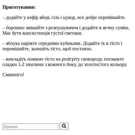
Приготування:
– додайте у кефір яйця, сіль і цукор, все добре перемішайте.
– борошно змішайте з розпушувачем і додайте в яєчну суміш.
Має бути консистенція густої сметани.
– яблука наріжте середніми кубиками. Додайте їх в тісто і
перемішайте, залишіть тісто, щоб постояло.
– викладіть ложкою тісто на розігріту сковороду, посмажте
оладки 1-2 хвилини з кожного боку, до золотистого кольору.
Смачного!
Шукати...