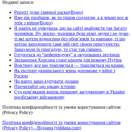
Недавні записи
Рецепт дуже смачної паски(Відео)
Вже рік пройшов, як ти пішов солдатом, а я чекаю все ж
тебе з війни(Відео)
Я навіть не очікувала, що на сайті знайомств так багато
чоловіків. Ну звісно, чоловіки були різні, мудрі і не дуже,
ті які хотіли відносини без обов’язків та навпаки, ті що
хотіли заполонити саме мій світ своєю присутністю.
Зараз коли їх пригадую, то стає так смішно.
Готуються до “референдуму” в окупованих регіонах
Звільнення Херсона стане кінцем для режиму Путіна
Воістину, все що трапляється — трапляється на краще.
Як експорт українського зерна допоможе у війні з
Росією
Чи варто зараз купувати долари
Прочитайте цю цікаву історію
Суд пом’якшив вирок першому засудженому в Україні
російському військовому
Політика конфіденційності та умови користування сайтом
(Privacy Policy)
Політика конфіденційності та умови користування сайтом
(Privacy Policy) – Віддана (viddana.com)