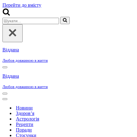
Перейти до вмісту
Шукати...
Віддана
Любов довжиною в життя
Меню
навігації
Віддана
Любов довжиною в життя
Меню
навігації
Меню
навігації
Новини
Здоров’я
Астрологія
Рецепти
Поради
Стосунки