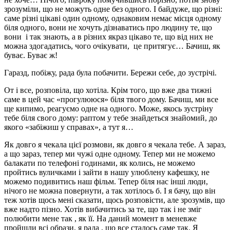
зрозуміли, що не можуть одне без одного. І байдуже, що різні:
саме різні цікаві один одному, однаковим немає місця одному
біля одного, вони не хочуть дізнаватись про людину те, що
вони і так знають, а в різних якраз цікаво те, що від них не
можна здогадатись, чого очікувати, це притягує… Бачиш, як
буває. Буває ж!
Гаразд, побіжу, рада була побачити. Бережи себе, до зустрічі.
От і все, розповіла, що хотіла. Крім того, що вже два тижні
саме в цей час «прогулююся» біля твого дому. Бачиш, ми все
ще кипимо, реагуємо одне на одного. Може, якось зустріну
тебе біля свого дому: раптом у тебе знайдеться знайомий, до
якого «забіжиш у справах», а тут я…
Як довго я чекала цієї розмови, як довго я чекала тебе. А зараз,
а що зараз, тепер ми чужі одне одному. Тепер ми не можемо
балакати по телефоні годинами, як колись, не можемо
пройтись вуличками і зайти в нашу улюблену кафешку, не
можемо подивитись наш фільм. Тепер біля нас інші люди,
нічого не можна повернути, а так хотілось б. І я бачу, що він
теж хотів щось мені сказати, щось розповісти, але зрозумів, що
вже надто пізно. Хотів вибачитись за те, що так і не зміг
полюбити мене так , як її. На даний момент в меневже
пройшли всі образи, я рада , що все сталось саме так. Я