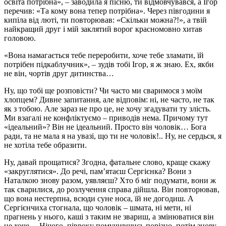
освіта потрібна», – заводила я пісню, ти відмовчувався, а Ігор
перечив: «Та кому вона тепер потрібна». Через півгодини я
кипіла від люті, ти повторював: «Скільки можна?!», а твій
найкращий друг і мій заклятий ворог красномовно хитав
головою.
«Вона намагається тебе переробити, хоче тебе зламати, їй
потрібен підкаблучник», – зудів тобі Ігор, я ж знаю. Ех, якби
не він, чортів друг дитинства…
Ну, що тобі ще розповісти? Чи часто ми сваримося з моїм
хлопцем? Дивне запитання, але відповім: ні, не часто, не так
як з тобою. Але зараз не про це, не хочу згадувати ту злість.
Ми взагалі не конфліктуємо – приводів нема. Причому тут
«ідеальний»? Він не ідеальний. Просто він чоловік… Бога
ради, та не мала я на увазі, що ти не чоловік!.. Ну, не сердься, я
не хотіла тебе образити.
Ну, давай прощатися? Згодна, фатальне слово, краще скажу
«закруглятися». До речі, пам’ятаєш Сергієнка? Вони з
Наталкою знову разом, уявляєш? Хто б міг подумати, вони ж
так сварилися, до розлучення справа дійшла. Він повторював,
що вона нестерпна, всюди суне носа, їй не догодиш. А
Сергієнчиха стогнала, що чоловік – шмата, ні мети, ні
прагнень у нього, каші з таким не звариш, а змінюватися він
не хоче… Нічого, півроку помучившись порізно, потім знову