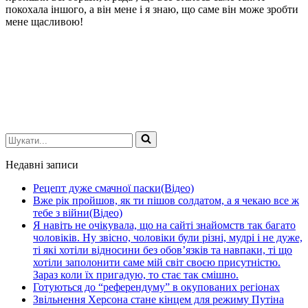
покохала іншого, а він мене і я знаю, що саме він може зробти
мене щасливою!
Шукати...
Недавні записи
Рецепт дуже смачної паски(Відео)
Вже рік пройшов, як ти пішов солдатом, а я чекаю все ж
тебе з війни(Відео)
Я навіть не очікувала, що на сайті знайомств так багато
чоловіків. Ну звісно, чоловіки були різні, мудрі і не дуже,
ті які хотіли відносини без обов’язків та навпаки, ті що
хотіли заполонити саме мій світ своєю присутністю.
Зараз коли їх пригадую, то стає так смішно.
Готуються до “референдуму” в окупованих регіонах
Звільнення Херсона стане кінцем для режиму Путіна