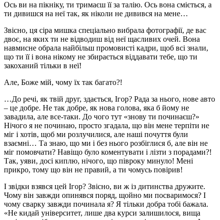
Ось ви на пікніку, ти тримаєш її за талію. Ось вона сміється, а
ти дивишся на неї так, як ніколи не дивився на мене…
Звісно, ця сіра мишка спеціально вибрала фотографії, де вас
двоє, на яких ти не відводиш від неї щасливих очей. Вона
навмисне обрала найбільш промовисті кадри, щоб всі знали,
що ти її і вона нікому не збирається віддавати тебе, що ти
закоханий тільки в неї!
Але, Боже мій, чому їх так багато?!
…До речі, як твій друг, здається, Ігор? Рада за нього, нове авто
– це добре. Не так добре, як нова голова, яка б йому не
завадила, але все-таки. До чого тут «знову ти починаєш?»
Нічого я не починаю, просто згадала, що він мене терпіти не
міг і хотів, щоб ми розлучилися, але наші почуття були
взаємні… Та знаю, що ми і без нього розбіглися б, але він не
міг помовчати? Навіщо було коментувати і лізти з порадами?!
Так, уяви, досі киплю, нічого, що півроку минуло! Мені
прикро, тому що він не правий, а ти чомусь повірив!
І звідки взявся цей Ігор? Звісно, ви ж із дитинства дружите.
Чому він завжди опинявся поряд, щойно ми посваримося? І
чому сварку завжди починала я? Я тільки добра тобі бажала.
«Не кидай університет, лише два курси залишилося, вища