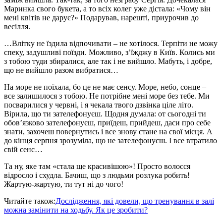
Маринка свого букета, а то всіх колег уже дістала: «Чому він
мені квітів не дарує?» Подарував, нарешті, приурочив до
весілля.
…Влітку не їздила відпочивати – не хотілося. Терпіти не можу
спеку, задушливі поїзди. Можливо, з’їжджу в Київ. Колись ми
з тобою туди збиралися, але так і не вийшло. Мабуть, і добре,
що не вийшло разом вибратися…
На море не поїхала, бо це не має сенсу. Море, небо, сонце –
все залишилося з тобою. Не потрібне мені море без тебе. Ми
посварилися у червні, і я чекала твого дзвінка ціле літо.
Вірила, що ти зателефонуєш. Щодня думала: от сьогодні ти
обов’язково зателефонуєш, приїдеш, прийдеш, даси про себе
знати, захочеш повернутись і все знову стане на свої місця. А
до кінця серпня зрозуміла, що не зателефонуєш. І все втратило
свій сенс…
Та ну, яке там «стала ще красивішою»! Просто волосся
відросло і схудла. Бачиш, що з людьми розлука робить!
Жартую-жартую, ти тут ні до чого!
Читайте також:
Дослідження, які довели, що тренування в залі
можна замінити на ходьбу. Як це зробити?