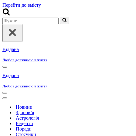
Перейти до вмісту
Шукати...
Віддана
Любов довжиною в життя
Меню
навігації
Віддана
Любов довжиною в життя
Меню
навігації
Меню
навігації
Новини
Здоров’я
Астрологія
Рецепти
Поради
Стосунки