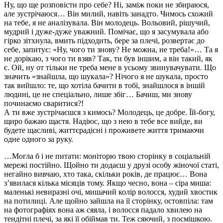
Ну, що ще розповісти про себе? Ні, заміж поки не збираюся,
але зустрічаюся… Він милий, навіть занадто. Чимось схожий
на тебе, я не аналізувала. Він молодець. Вольовий, рішучий,
мудрий і дуже-дуже уважний. Помічає, що я засумувала або
гірко зітхнула, вмить підходить, бере за плечі, розвертає до
себе, запитує: «Ну, чого ти знову? Не можна, не треба!»… Та я
не дорікаю, з чого ти взяв? Так, ти був іншим, а він такий, як
є. Ой, ну от тільки не треба мене в усьому звинувачувати. Що
значить «знайшла, що шукала»? Нічого я не шукала, просто
так вийшло: те, що хотіла бачити в тобі, знайшлося в іншій
людині, це не спеціально, лише збіг… Бачиш, ми знову
починаємо сваритися?!
А ти вже зустрічаєшся з кимось? Молодець, це добре. Їй-богу,
щиро бажаю щастя. Надіюс, що з нею в тебе все вийде, ви
будете щасливі, життєрадісні і проживете життя тримаючи
одне одного за руку.
…Могла б і не питати: моніторю твою сторінку в соціальній
мережі постійно. Щойно ти додаєш у друзі особу жіночої статі,
негайно вивчаю, хто така, скільки років, де працює… Вона
з’явилася кілька місяців тому. Якщо чесно, вона – сіра миша:
маленькі невиразні очі, мишачий колір волосся, худий хвостик
на потилиці. Але щойно зайшла на її сторінку, остовпіла: там
на фотографіях вона аж сяяла, і волосся падало хвилею на
тендітні плечі, за які її обіймав ти. Теж сяючий, з посмішкою.