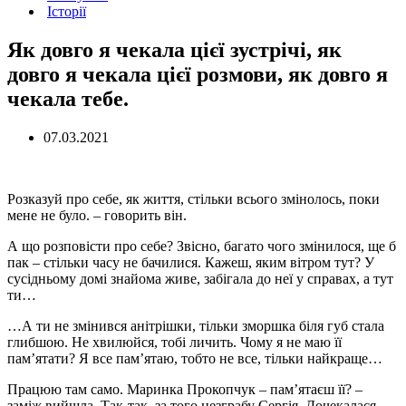
Історії
Як довго я чекала цієї зустрічі, як
довго я чекала цієї розмови, як довго я
чекала тебе.
07.03.2021
Розказуй про себе, як життя, стільки всього змінолось, поки
мене не було. – говорить він.
А що розповісти про себе? Звісно, багато чого змінилося, ще б
пак – стільки часу не бачилися. Кажеш, яким вітром тут? У
сусідньому домі знайома живе, забігала до неї у справах, а тут
ти…
…А ти не змінився анітрішки, тільки зморшка біля губ стала
глибшою. Не хвилюйся, тобі личить. Чому я не маю її
пам’ятати? Я все пам’ятаю, тобто не все, тільки найкраще…
Працюю там само. Маринка Прокопчук – пам’ятаєш її? –
заміж вийшла. Так-так, за того незграбу Сергія. Дочекалася