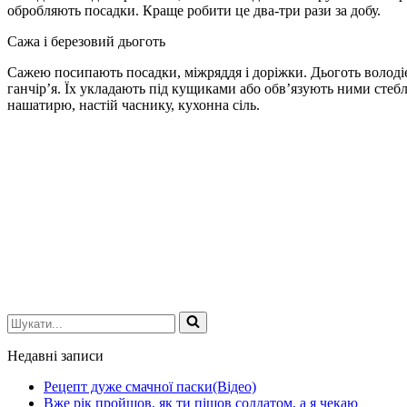
обробляють посадки. Краще робити це два-три рази за добу.
Сажа і березовий дьоготь
Сажею посипають посадки, міжряддя і доріжки. Дьоготь володіє
ганчір’я. Їх укладають під кущиками або обв’язують ними стеб
нашатирю, настій часнику, кухонна сіль.
Шукати...
Недавні записи
Рецепт дуже смачної паски(Відео)
Вже рік пройшов, як ти пішов солдатом, а я чекаю