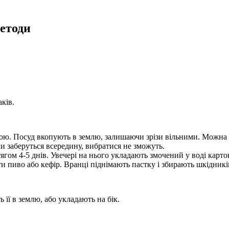
методи
аків.
кою. Посуд вкопують в землю, залишаючи зрізи вільними. Можна
 заберуться всередину, вибратися не зможуть.
ом 4-5 днів. Увечері на нього укладають змочений у воді карто
ти пиво або кефір. Вранці піднімають пастку і збирають шкідникі
 її в землю, або укладають на бік.