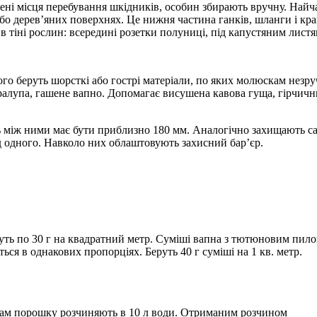
ені місця перебування шкідників, особин збирають вручну. Найч
бо дерев’яних поверхнях. Це нижня частина ганків, шланги і кр
 в тіні рослин: всередині розетки полуниці, під капустяним листя
ого беруть шорсткі або гострі матеріали, по яких молюскам незр
ралупа, гашене вапно. Допомагає висушена кавова гуща, гірчич
нь між ними має бути приблизно 180 мм. Аналогічно захищають са
ід одного. Навколо них облаштовують захисний бар’єр.
уть по 30 г на квадратний метр. Суміші вапна з тютюновим пило
я в однакових пропорціях. Беруть 40 г суміші на 1 кв. метр.
грам порошку розчиняють в 10 л води. Отриманим розчином