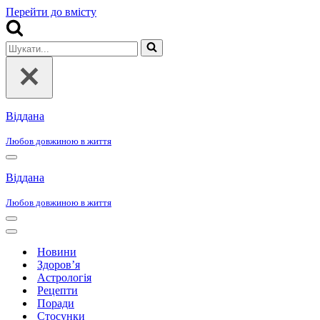
Перейти до вмісту
Шукати...
Віддана
Любов довжиною в життя
Меню
навігації
Віддана
Любов довжиною в життя
Меню
навігації
Меню
навігації
Новини
Здоров’я
Астрологія
Рецепти
Поради
Стосунки