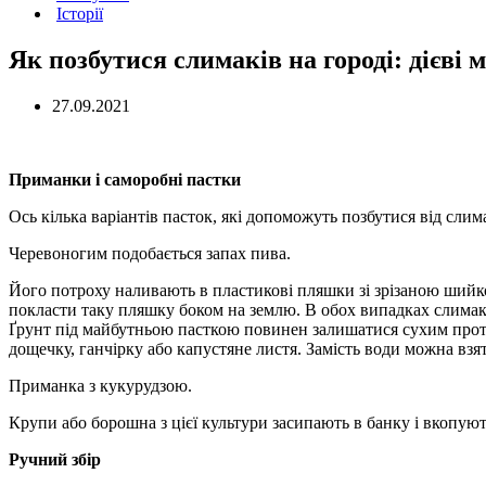
Історії
Як позбутися слимаків на городі: дієві 
27.09.2021
Приманки і саморобні пастки
Ось кілька варіантів пасток, які допоможуть позбутися від слим
Черевоногим подобається запах пива.
Його потроху наливають в пластикові пляшки зі зрізаною ший
покласти таку пляшку боком на землю. В обох випадках слимаки
Ґрунт під майбутньою пасткою повинен залишатися сухим протяг
дощечку, ганчірку або капустяне листя. Замість води можна взя
Приманка з кукурудзою.
Крупи або борошна з цієї культури засипають в банку і вкопують
Ручний збір