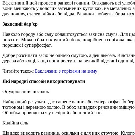
Ефективний цей процес в ранкові години. Оглядають всі улюбл
вони мешкають у вологих затемнених куточках, на металевих а
для поливу, сталеві лійки або відра. Равлики люблять збиратися
Захисний бар’єр
Навколо городу або саду облаштовується захисна смуга. Для ць
повзати. Можна брати крупний пісок, подрібнена горіхова шка
порошок і суперфосфат.
Добре розсипати засіб не однією смугою, а декількома. Відста
дерева або кущі, якщо вони ростуть на великій відстані один в
Читайте також:
Баклажани з горіхами на зиму
Які народні способи використовувати
Опудрювання посадок
Найкращий результат дає гашене вапно або суперфосфат. Їх бер
тютюном і деревною золою. В обох випадках речовини змішуютьс
Обробка проводиться у вечірній або нічний час.
Калійна сіль
Швидко виводить равликів, оскільки є для них отрутою. Кіло