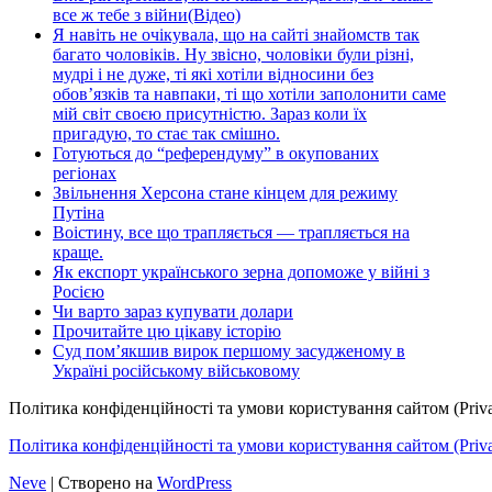
все ж тебе з війни(Відео)
Я навіть не очікувала, що на сайті знайомств так
багато чоловіків. Ну звісно, чоловіки були різні,
мудрі і не дуже, ті які хотіли відносини без
обов’язків та навпаки, ті що хотіли заполонити саме
мій світ своєю присутністю. Зараз коли їх
пригадую, то стає так смішно.
Готуються до “референдуму” в окупованих
регіонах
Звільнення Херсона стане кінцем для режиму
Путіна
Воістину, все що трапляється — трапляється на
краще.
Як експорт українського зерна допоможе у війні з
Росією
Чи варто зараз купувати долари
Прочитайте цю цікаву історію
Суд пом’якшив вирок першому засудженому в
Україні російському військовому
Політика конфіденційності та умови користування сайтом (Priva
Політика конфіденційності та умови користування сайтом (Privac
Neve
| Створено на
WordPress