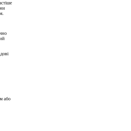
астіше
ани
м.
учно
ний
дові
м або