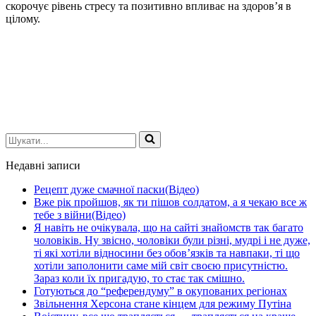
скорочує рівень стресу та позитивно впливає на здоров’я в
цілому.
Шукати...
Недавні записи
Рецепт дуже смачної паски(Відео)
Вже рік пройшов, як ти пішов солдатом, а я чекаю все ж
тебе з війни(Відео)
Я навіть не очікувала, що на сайті знайомств так багато
чоловіків. Ну звісно, чоловіки були різні, мудрі і не дуже,
ті які хотіли відносини без обов’язків та навпаки, ті що
хотіли заполонити саме мій світ своєю присутністю.
Зараз коли їх пригадую, то стає так смішно.
Готуються до “референдуму” в окупованих регіонах
Звільнення Херсона стане кінцем для режиму Путіна