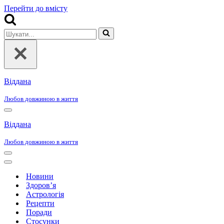
Перейти до вмісту
Шукати...
Віддана
Любов довжиною в життя
Меню
навігації
Віддана
Любов довжиною в життя
Меню
навігації
Меню
навігації
Новини
Здоров’я
Астрологія
Рецепти
Поради
Стосунки