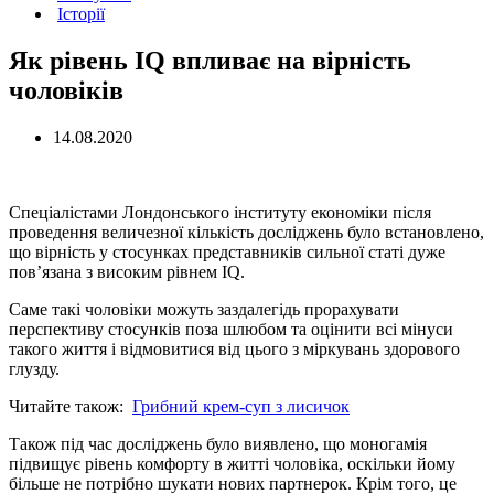
Історії
Як рівень IQ впливає на вірність
чоловіків
14.08.2020
Спеціалістами Лондонського інституту економіки після
проведення величезної кількість досліджень було встановлено,
що вірність у стосунках представників сильної статі дуже
пов’язана з високим рівнем IQ.
Саме такі чоловіки можуть заздалегідь прорахувати
перспективу стосунків поза шлюбом та оцінити всі мінуси
такого життя і відмовитися від цього з міркувань здорового
глузду.
Читайте також:
Грибний крем-суп з лисичок
Також під час досліджень було виявлено, що моногамія
підвищує рівень комфорту в житті чоловіка, оскільки йому
більше не потрібно шукати нових партнерок. Крім того, це