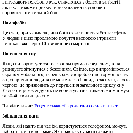
випускають телефон з рук, стикаються з болем в зап’ясті і
ліктях. Це може призвести до запалення суглобів і
спровокувати сильний біль.
Номофобія
Це стан, при якому людина боїться залишитися без телефону.
У людей з цією проблемою почуття неспокою і тривоги
виникає вже через 10 хвилин без смартфона.
Порушення сну
Якщо ви користуєтеся телефоном прямо перед сном, то ви
ризикуєте зіткнутися з безсонням. Світло, що випромінюється
екраном мобільного, перешкоджає виробленню гормонів сну.
З цієї причини людина не може легко і швидко заснути, своєю
чергою, це призводить до порушення загального циклу сну.
Експерти рекомендують не користуватися гаджетами мінімум
за 30-40 хвилин до сну.
Читайте також:
Рецепт смачної, ароматної сосиски в тісті
Збільшення ваги
Люди, які навіть під час їжі користуються телефоном, можуть
набрати зайві кілограми. Як правило, сучасні гаджети