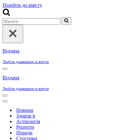
Перейти до вмісту
Шукати...
Віддана
Любов довжиною в життя
Меню
навігації
Віддана
Любов довжиною в життя
Меню
навігації
Меню
навігації
Новини
Здоров’я
Астрологія
Рецепти
Поради
Стосунки