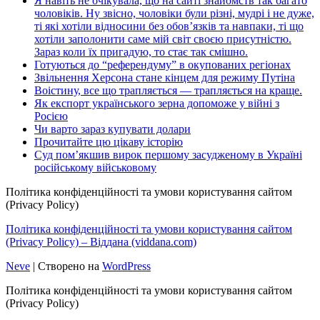
Я навіть не очікувала, що на сайті знайомств так багато
чоловіків. Ну звісно, чоловіки були різні, мудрі і не дуже,
ті які хотіли відносини без обов’язків та навпаки, ті що
хотіли заполонити саме мій світ своєю присутністю.
Зараз коли їх пригадую, то стає так смішно.
Готуються до “референдуму” в окупованих регіонах
Звільнення Херсона стане кінцем для режиму Путіна
Воістину, все що трапляється — трапляється на краще.
Як експорт українського зерна допоможе у війні з
Росією
Чи варто зараз купувати долари
Прочитайте цю цікаву історію
Суд пом’якшив вирок першому засудженому в Україні
російському військовому
Політика конфіденційності та умови користування сайтом
(Privacy Policy)
Політика конфіденційності та умови користування сайтом
(Privacy Policy) – Віддана (viddana.com)
Neve
| Створено на
WordPress
Політика конфіденційності та умови користування сайтом
(Privacy Policy)