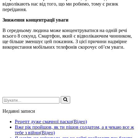
відволікають нас від того, що ми робимо, тому є ризик
переїдання.
Зниження концентрації уваги
В середньому людина може концентруватися на одній речі
всього 8 секунд. Смартфон, який є відволікаючим чинником,
ще більше зменшує цей показник. З цієї причини надмірне
використання мобільних телефонів скорочує об’єм уваги.
Шукати...
Недавні записи
Рецепт дуже смачної паски(Відео)
Вже рік пройшов, як ти пішов солдатом, а я чекаю все ж
тебе з війни(Відео)