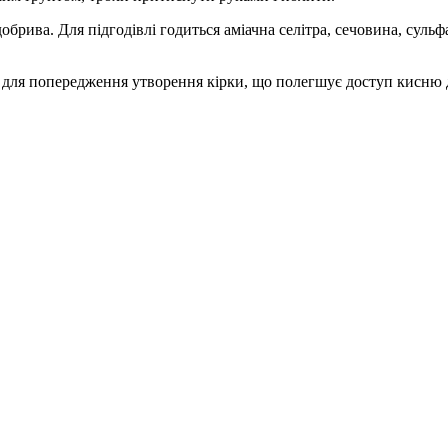
обрива. Для підгодівлі годиться аміачна селітра, сечовина, сульф
 для попередження утворення кірки, що полегшує доступ кисню 