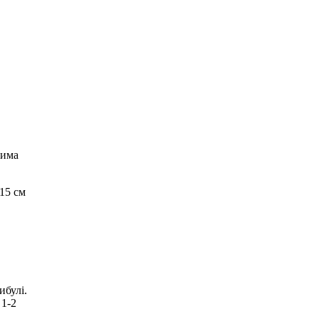
тима
15 см
ибулі.
 1-2