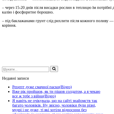
– через 15-20 днів після висадки рослин в теплицю їм потрібні д
калію і фосфоритне борошно.
– під баклажанами грунт слід рихлити після кожного поливу —
коріння.
Шукати...
Недавні записи
Рецепт дуже смачної паски(Відео)
Вже рік пройшов, як ти пішов солдатом, а я чекаю
все ж тебе з війни(Відео)
Я навіть не очікувала, що на сайті знайомств так
багато чоловіків. Ну звісно, чоловіки були різні,
мудрі і не дуже, ті які хотіли відносини без