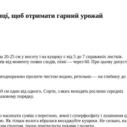
иці, щоб отримати гарний урожай
 20-25 см у висоту і на кущику є від 5 до 7 справжніх листків.
ів від моменту появи сходів, пізні — через 60. При цьому допус
о неодноразово пролити чистою водою, ретельно — на глибину до 
40 см один від одного. Сорти, з яких виходять рослини середніх
аховому порядку.
о насипати суміш з перегною, землі і суперфосфату і лушпиння ц
цю. Як тільки волога вбралася висаджуйте кущики. Не сильно, на
хим ґрунтом, трохи притиснути руками і полити.