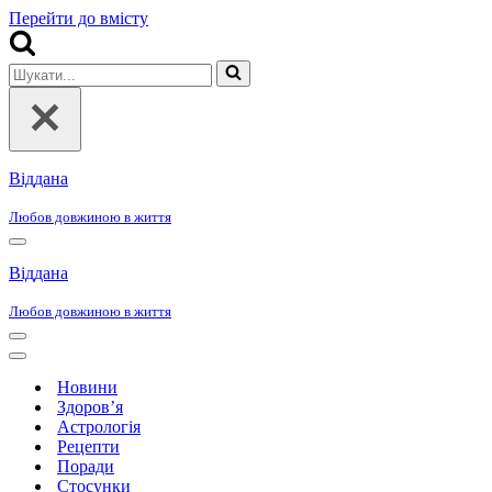
Перейти до вмісту
Шукати...
Віддана
Любов довжиною в життя
Меню
навігації
Віддана
Любов довжиною в життя
Меню
навігації
Меню
навігації
Новини
Здоров’я
Астрологія
Рецепти
Поради
Стосунки