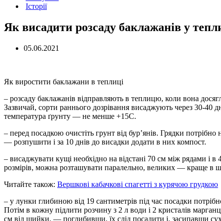
Історії
Як висадити розсаду баклажанів у тепл
05.06.2021
Як виростити баклажани в теплиці
– розсаду баклажанів відправляють в теплицю, коли вона досягла
Зазвичай, сорти раннього дозрівання висаджують через 30-40 дн
температура ґрунту — не менше +15C.
– перед посадкою очистіть грунт від бур’янів. Грядки потрібн
— розпушити і за 10 днів до висадки додати в них компост.
– висаджувати кущі необхідно на відстані 70 см між рядами і в 
розмірів, можна розташувати паралельно, великих — краще в ш
Читайте також:
Вершкові кабачкові спагетті з курячою грудкою
– у лунки глибиною від 19 сантиметрів під час посадки потрібн
Потім в кожну підлити розчину з 2 л води і 2 кристалів марган
см від шийки, — поглибивши, їх слід посадити і, засипавши су