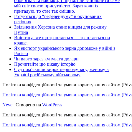
обов’язків та навпаки, ті що хотіли заполонити саме
мій світ своєю присутністю. Зараз коли їх
пригадую, то стає так смішно.
Готуються до “референдуму” в окупованих
регіонах
Звільнення Херсона стане кінцем для режиму
Путіна
Воістину, все що трапляється — трапляється на
краще.
Як експорт українського зерна допоможе у війні з
Росією
Чи варто зараз купувати долари
Прочитайте цю цікаву історію
Суд пом’якшив вирок першому засудженому в
Україні російському військовому
Політика конфіденційності та умови користування сайтом (Priva
Політика конфіденційності та умови користування сайтом (Privac
Neve
| Створено на
WordPress
Політика конфіденційності та умови користування сайтом (Priva
Політика конфіденційності та умови користування сайтом (Privac