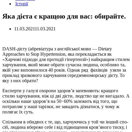
Історії
Яка дієта є кращою для вас: обирайте.
11.03.2021
11.03.2021
DASH-дієту (абревіатура з англійської мови — Dietary
Approaches to Stop Hypertension, яка перекладається як
«Харчові підходи для протидії гіпертензії») найкращим стилем
харчування, який може обрати сучасна людина, особливо та,
якій уже виповнилося 40 років. Однак ряд фахівців узяли за
приклад зразкового харчування середземноморську дієту. То
яку з них обрати?
Експерти у галузі охорони здоров’я запевняють: кра­щого
стилю харчування, ніж ці дві дієти, людство ще не вига­дало. А
оскільки наше здоров’я на 50−60% залежить від того, що
потрапляє у наші тарілки, не за­вадить дізнатися, у чому ж
поля­гає їх суть.
Спільним в обидвох є те, що, харчуючись у той чи інший спо­
сіб, людина вбереже себе і від підвищення кров’яного тиску, і