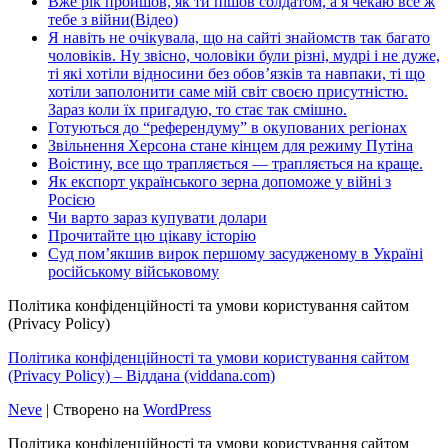
Вже рік пройшов, як ти пішов солдатом, а я чекаю все ж
тебе з війни(Відео)
Я навіть не очікувала, що на сайті знайомств так багато
чоловіків. Ну звісно, чоловіки були різні, мудрі і не дуже,
ті які хотіли відносини без обов’язків та навпаки, ті що
хотіли заполонити саме мій світ своєю присутністю.
Зараз коли їх пригадую, то стає так смішно.
Готуються до “референдуму” в окупованих регіонах
Звільнення Херсона стане кінцем для режиму Путіна
Воістину, все що трапляється — трапляється на краще.
Як експорт українського зерна допоможе у війні з
Росією
Чи варто зараз купувати долари
Прочитайте цю цікаву історію
Суд пом’якшив вирок першому засудженому в Україні
російському військовому
Політика конфіденційності та умови користування сайтом
(Privacy Policy)
Політика конфіденційності та умови користування сайтом
(Privacy Policy) – Віддана (viddana.com)
Neve
| Створено на
WordPress
Політика конфіденційності та умови користування сайтом