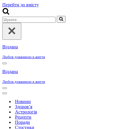
Перейти до вмісту
Шукати...
Віддана
Любов довжиною в життя
Меню
навігації
Віддана
Любов довжиною в життя
Меню
навігації
Меню
навігації
Новини
Здоров’я
Астрологія
Рецепти
Поради
Стосунки