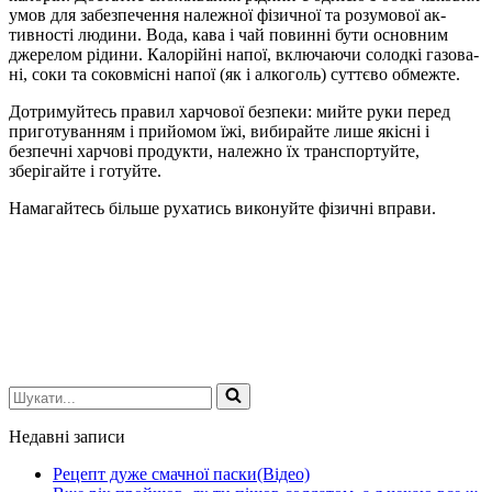
умов для забезпечення належ­ної фізичної та розумової ак­
тивності людини. Вода, кава і чай повинні бути основним
джерелом рідини. Калорійні на­пої, включаючи солодкі газова­
ні, соки та соковмісні напої (як і алкоголь) суттєво обмежте.
До­тримуйтесь правил харчової безпеки: мийте руки перед
при­готуванням і прийомом їжі, ви­бирайте лише якісні і
безпеч­ні харчові продукти, належно їх транспортуйте,
зберігайте і го­туйте.
На­магайтесь більше рухатись виконуйте фі­зичні вправи.
Шукати...
Недавні записи
Рецепт дуже смачної паски(Відео)