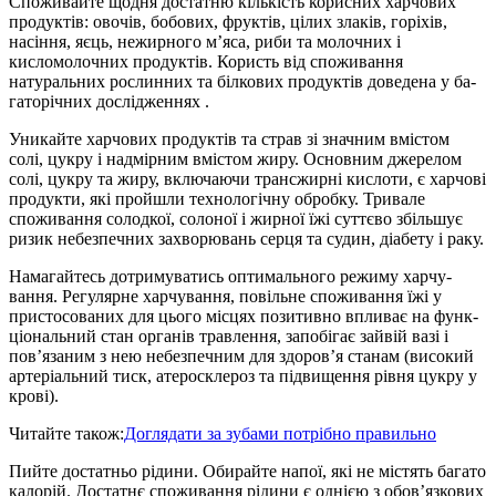
Спо­живайте щодня достатню кіль­кість корисних харчових
про­дуктів: овочів, бобових, фруктів, цілих злаків, горіхів,
насіння, яєць, нежирного м’яса, риби та молочних і
кисломолочних про­дуктів. Користь від споживання
натуральних рослинних та біл­кових продуктів доведена у ба­
гаторічних дослідженнях .
Уни­кайте харчових продуктів та страв зі значним вмістом
солі, цукру і надмірним вмістом жиру. Основним джерелом
солі, цукру та жиру, включаючи трансжирні кислоти, є харчові
продукти, які пройшли технологічну оброб­ку. Тривале
споживання солод­кої, солоної і жирної їжі суттєво збільшує
ризик небезпечних за­хворювань серця та судин, діа­бету і раку.
Намагайтесь дотримуватись оптимального режиму харчу­
вання. Регулярне харчу­вання, повільне споживання їжі у
пристосованих для цього міс­цях позитивно впливає на функ­
ціональний стан органів трав­лення, запобігає зайвій вазі і
пов’язаним з нею небезпечним для здоров’я станам (високий
артеріальний тиск, атероскле­роз та підвищення рівня цукру у
крові).
Читайте також:
Доглядати за зубами потрібно правильно
Пий­те достатньо рідини. Обирайте напої, які не містять багато
ка­лорій. Достатнє споживання рі­дини є однією з обов’язкових