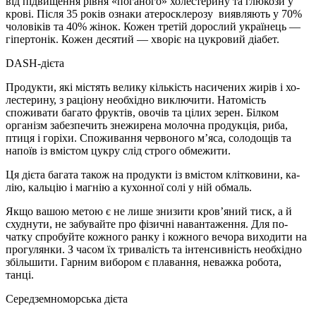
від підвищення рівня «поганого» холестерину та глюкози у
крові. Після 35 ро­ків ознаки атеросклерозу виявляють у 70%
чоловіків та 40% жінок. Кожен третій дорослий українець —
гі­пертонік. Кожен десятий — хво­ріє на цукровий діабет.
DASH-дієта
Продукти, які містять велику кількість насичених жирів і хо­
лестерину, з раціону необхідно виключити. Натомість
спожива­ти багато фруктів, овочів та ці­лих зерен. Білком
організм за­безпечить знежирена молочна продукція, риба,
птиця і горіхи. Споживання червоного м’яса, солодощів та
напоїв із вмістом цукру слід строго обмежити.
Ця дієта багата також на про­дукти із вмістом клітковини, ка­
лію, кальцію і магнію а кухонної солі у ній об­маль.
Якщо вашою метою є не лише знизити кров’яний тиск, а й
схуднути, не забувайте про фізичні навантаження. Для по­
чатку спробуйте кожного ран­ку і кожного вечора виходи­ти на
прогулянки. З часом їх тривалість та інтен­сивність необхідно
збільшити. Гарним вибором є плавання, не­важка робота,
танці.
Середземноморська дієта