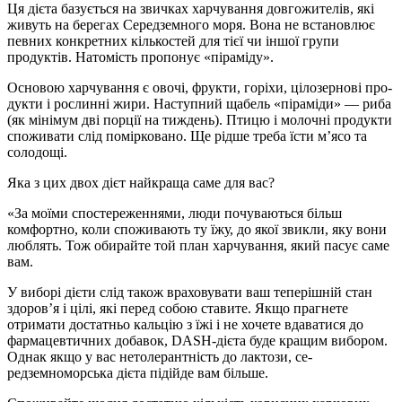
Ця дієта базується на звичках харчування довгожителів, які
живуть на берегах Середзем­ного моря. Вона не встановлює
певних конкретних кількостей для тієї чи іншої групи
продуктів. Натомість пропонує «піраміду».
Основою харчування є овочі, фрукти, горіхи, цілозернові про­
дукти і рослинні жири. Наступ­ний щабель «піраміди» — риба
(як мінімум дві порції на тиж­день). Птицю і молочні продук­ти
споживати слід поміркова­но. Ще рідше треба їсти м’ясо та
солодощі.
Яка з цих двох дієт найкраща саме для вас?
«За моїми спостереження­ми, люди почуваються більш
комфортно, коли споживають ту їжу, до якої звикли, яку вони
люблять. Тож обирайте той план харчування, який пасує саме
вам.
У виборі дієти слід також враховувати ваш теперішній стан
здоров’я і цілі, які перед собою ставите. Якщо прагне­те
отримати достатньо каль­цію з їжі і не хочете вдаватися до
фармацевтичних добавок, DASH-дієта буде кращим ви­бором.
Однак якщо у вас не­толерантність до лактози, се­
редземноморська дієта підійде вам більше.