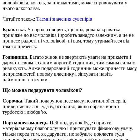
чоловікові алкоголь, за прикметами, може спровокувати у
нього алкоголізм.
Читайте також:
Таємні значення сувенірів
Краватка.
У народі говорять, що подарована краватка
прив’яже до вас чоловіка і зробить занадто залежним, а це не
принесе радості ні чоловікові, ні вам, тому утримайтеся від
такого презенту.
Годинники.
Багато жінок не звертають уваги на прикмети і
дарують своїм коханим дорогий годинник, тим самим сильно
ризикують. Адже подарований годинник може принести масу
неприємностей новому власнику і зіпсувати навіть
найміцніші стосунки.
Що можна подарувати чоловікові?
Сорочка.
Такий подарунок несе масу позитивної енергії,
привертає щастя і удачу, особливо, якщо обрана вона з
турботою і любов’ю.
Портмоне/гаманець.
Цей подарунок буде сприяти
матеріальному благополуччю і притягувати фінансову удачу,
тільки перед тим, як дарувати, не забудьте покласти туди
купюру або кілька монет, як талісман, щоб в ньому завжди