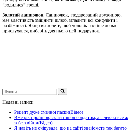
“водилися” гроші.
Золотий ланцюжок.
Ланцюжок, подарований дружиною,
має властивість зміцнити шлюб, згладити всі конфлікти і
розбіжності. Якщо ви хочете, щоб чоловік частіше до вас
прислухався, виберіть для нього цей подарунок.
Шукати...
Недавні записи
Рецепт дуже смачної паски(Відео)
Вже рік пройшов, як ти пішов солдатом, а я чекаю все ж
тебе з війни(Відео)
Я навіть не очікувала, що на сайті знайомств так багато