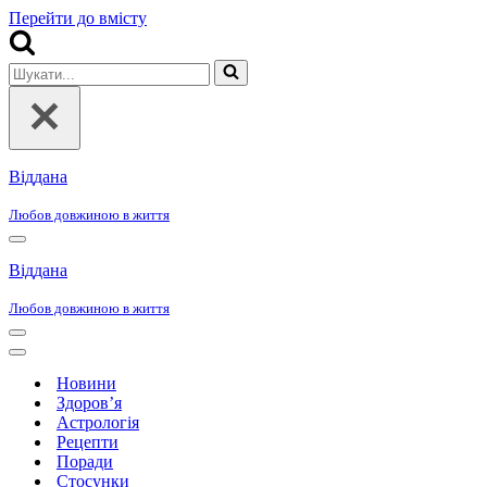
Перейти до вмісту
Шукати...
Віддана
Любов довжиною в життя
Меню
навігації
Віддана
Любов довжиною в життя
Меню
навігації
Меню
навігації
Новини
Здоров’я
Астрологія
Рецепти
Поради
Стосунки