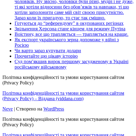
чоловіків. Ну звісно, чоловіки були різні, мудрі і не дуже,
ті які хотіли відносини без обов’язків та навпаки, ті що
хотіли заполонити саме мій світ своєю присутністю.
Зараз коли їх пригадую, то стає так смішно.
Готуються до “референдуму” в окупованих регіонах
Звільнення Херсона стане кінцем для режиму Путіна
Воістину, все що трапляється — трапляється на краще.
Як експорт українського зерна допоможе у війні з
Росією
Чи варто зараз купувати долари
Прочитайте цю цікаву історію
Суд пом’якшив вирок першому засудженому в Україні
російському військовому
Політика конфіденційності та умови користування сайтом
(Privacy Policy)
Політика конфіденційності та умови користування сайтом
(Privacy Policy) – Віддана (viddana.com)
Neve
| Створено на
WordPress
Політика конфіденційності та умови користування сайтом
(Privacy Policy)
Політика конфіденційності та умови користування сайтом