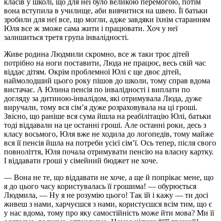
класів у школі, що для неї було великою перемогою, потім
вона вступила в училище, аби вивчитися на швею. Її батьки
зробили для неї все, що могли, адже завдяки їхнім старанням
Юля все ж зможе сама жити і працювати. Хоч у неї
залишиться третя група інвалідності.
Живе родина Людмили скромно, все ж таки троє дітей
потрібно на ноги поставити, Люда не працює, весь свій час
віддає дітям. Окрім проблемної Юлі є ще двоє дітей,
наймолодший цього року пішов до школи, тому справ вдома
вистачає. А Юлина пенсія по інвалідності і виплати по
догляду за дитиною-інвалідом, які отримувала Люда, дуже
виручали, тому вся сім’я дуже розраховувала на ці гроші.
Звісно, що раніше вся сума йшла на реабілітацію Юлі, батьки
тоді віддавали на це останні гроші. Але останні роки, десь з
класу восьмого, Юля вже не ходила до логопедів, тому майже
вся її пенсія йшла на потреби усієї сім’ї. Ось тепер, після свого
повноліття, Юля почала отримувати пенсію на власну картку.
І віддавати гроші у сімейний бюджет не хоче.
— Вона не те, що віддавати не хоче, а ще й попрікає мене, що
я до цього часу користувалась її грошима! — обурюється
Людмила, — Ну я не розумію цього! Так їй і кажу — ти досі
живеш з нами, харчуєшся з нами, користуєшся всім тим, що є
у нас вдома, тому про яку самостійність може йти мова? Ми її