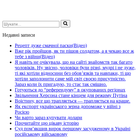
Шукати...
Недавні записи
Рецепт дуже смачної паски(Відео)
Вже рік пройшов, як ти пішов солдатом, а я чекаю все ж
тебе з війни(Відео)
Я навіть не очікувала, що на сайті знайомств так багато
чоловіків. Ну звісно, чоловіки були різні, мудрі і не дуже,
ті які хотіли відносини без обов’язків та навпаки, ті що
хотіли заполонити саме мій світ своєю присутністю.
Зараз коли їх пригадую, то стає так смішно.
Готуються до “референдуму” в окупованих регіонах
Звільнення Херсона стане кінцем для режиму Путіна
Воістину, все що трапляється — трапляється на краще.
Як експорт українського зерна допоможе у війні з
Росією
Чи варто зараз купувати долари
Прочитайте цю цікаву історію
Суд пом’якшив вирок першому засудженому в Україні
російському військовому