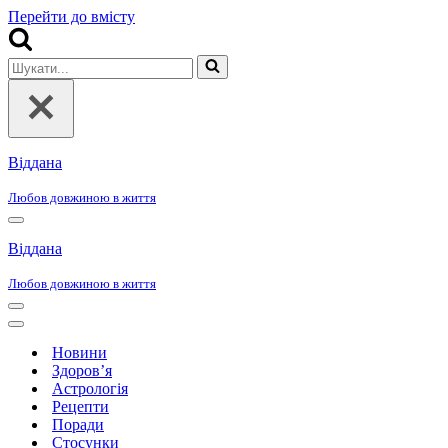
Перейти до вмісту
Шукати...
Віддана
Любов довжиною в життя
Меню
навігації
Віддана
Любов довжиною в життя
Меню
навігації
Меню
навігації
Новини
Здоров’я
Астрологія
Рецепти
Поради
Стосунки