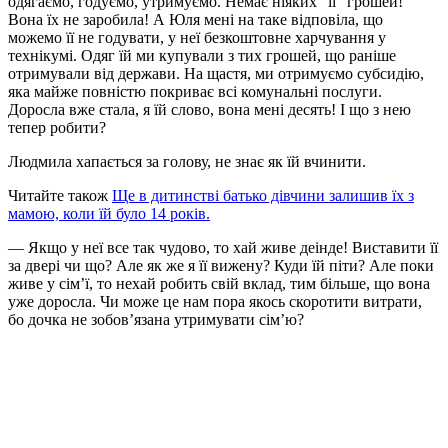
одягаємо, годуємо, утримуємо. Немає ніяких “її” грошей!
Вона їх не заробила! А Юля мені на таке відповіла, що
можемо її не годувати, у неї безкоштовне харчування у
технікумі. Одяг їй ми купували з тих грошей, що раніше
отримували від держави. На щастя, ми отримуємо субсидію,
яка майже повністю покриває всі комунальні послуги.
Доросла вже стала, я їй слово, вона мені десять! І що з нею
тепер робити?
Людмила хапається за голову, не знає як їй вчинити.
Читайте також
Ще в дитинстві батько дівчини залишив їх з
мамою, коли їй було 14 років.
— Якщо у неї все так чудово, то хай живе деінде! Виставити її
за двері чи що? Але як же я її вижену? Куди їй піти? Але поки
живе у сім’ї, то нехай робить свій вклад, тим більше, що вона
уже доросла. Чи може це нам пора якось скоротити витрати,
бо дочка не зобов’язана утримувати сім’ю?