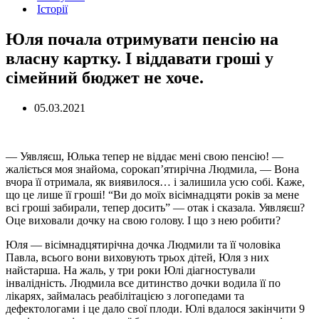
Історії
Юля почала отримувати пенсію на
власну картку. І віддавати гроші у
сімейний бюджет не хоче.
05.03.2021
— Уявляєш, Юлька тепер не віддає мені свою пенсію! —
жаліється моя знайома, сорокап’ятирічна Людмила, — Вона
вчора її отримала, як виявилося… і залишила усю собі. Каже,
що це лише її гроші! “Ви до моїх вісімнадцяти років за мене
всі гроші забирали, тепер досить” — отак і сказала. Уявляєш?
Оце виховали дочку на свою голову. І що з нею робити?
Юля — вісімнадцятирічна дочка Людмили та її чоловіка
Павла, всього вони виховують трьох дітей, Юля з них
найстарша. На жаль, у три роки Юлі діагностували
інвалідність. Людмила все дитинство дочки водила її по
лікарях, займалась реабілітацією з логопедами та
дефектологами і це дало свої плоди. Юлі вдалося закінчити 9