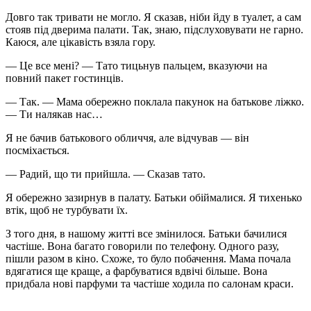
Довго так тривати не могло. Я сказав, ніби йду в туалет, а сам
стояв під дверима палати. Так, знаю, підслуховувати не гарно.
Каюся, але цікавість взяла гору.
— Це все мені? — Тато тицьнув пальцем, вказуючи на
повний пакет гостинців.
— Так. — Мама обережно поклала пакунок на батькове ліжко.
— Ти налякав нас…
Я не бачив батькового обличчя, але відчував — він
посміхається.
— Радий, що ти прийшла. — Сказав тато.
Я обережно зазирнув в палату. Батьки обіймалися. Я тихенько
втік, щоб не турбувати їх.
З того дня, в нашому житті все змінилося. Батьки бачилися
частіше. Вона багато говорили по телефону. Одного разу,
пішли разом в кіно. Схоже, то було побачення. Мама почала
вдягатися ще краще, а фарбуватися вдвічі більше. Вона
придбала нові парфуми та частіше ходила по салонам краси.