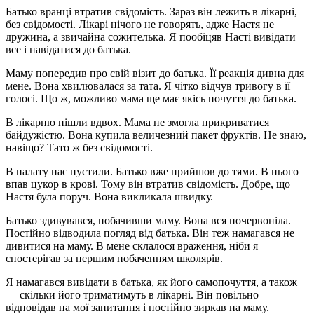
Батько вранці втратив свідомість. Зараз він лежить в лікарні,
без свідомості. Лікарі нічого не говорять, адже Настя не
дружина, а звичайна сожителька. Я пообіцяв Насті вивідати
все і навідатися до батька.
Маму попередив про свій візит до батька. Її реакція дивна для
мене. Вона хвилювалася за тата. Я чітко відчув тривогу в її
голосі. Що ж, можливо мама ще має якісь почуття до батька.
В лікарню пішли вдвох. Мама не змогла прикриватися
байдужістю. Вона купила величезний пакет фруктів. Не знаю,
навіщо? Тато ж без свідомості.
В палату нас пустили. Батько вже прийшов до тями. В нього
впав цукор в крові. Тому він втратив свідомість. Добре, що
Настя була поруч. Вона викликала швидку.
Батько здивувався, побачивши маму. Вона вся почервоніла.
Постійно відводила погляд від батька. Він теж намагався не
дивитися на маму. В мене склалося враження, ніби я
спостерігав за першим побаченням школярів.
Я намагався вивідати в батька, як його самопочуття, а також
— скільки його триматимуть в лікарні. Він повільно
відповідав на мої запитання і постійно зиркав на маму.