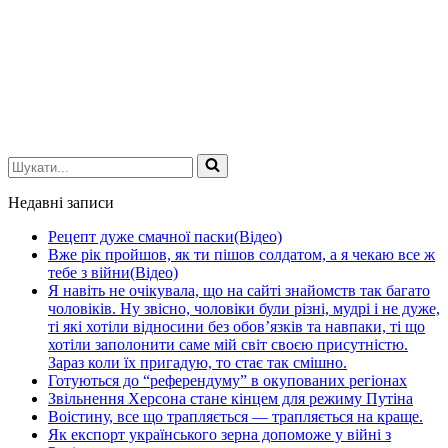
Шукати...
Недавні записи
Рецепт дуже смачної паски(Відео)
Вже рік пройшов, як ти пішов солдатом, а я чекаю все ж
тебе з війни(Відео)
Я навіть не очікувала, що на сайті знайомств так багато
чоловіків. Ну звісно, чоловіки були різні, мудрі і не дуже,
ті які хотіли відносини без обов’язків та навпаки, ті що
хотіли заполонити саме мій світ своєю присутністю.
Зараз коли їх пригадую, то стає так смішно.
Готуються до “референдуму” в окупованих регіонах
Звільнення Херсона стане кінцем для режиму Путіна
Воістину, все що трапляється — трапляється на краще.
Як експорт українського зерна допоможе у війні з