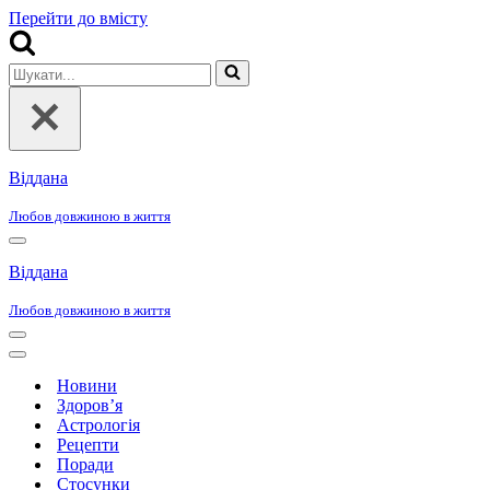
Перейти до вмісту
Шукати...
Віддана
Любов довжиною в життя
Меню
навігації
Віддана
Любов довжиною в життя
Меню
навігації
Меню
навігації
Новини
Здоров’я
Астрологія
Рецепти
Поради
Стосунки