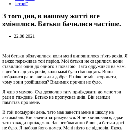
Історії
З того дня, в нашому житті все
змінилося. Батьки бачилися частіше.
22.08.2021
Мої батьки р0злучилися, коли мені виповнилося п’ять років. Я
важко переживав той період. Мої батьки не сварилися, вони
ставилися один до одного з повагою. Тато одружився на мамі
в дев’ятнадцять років, коли мамі було сімнадцять. Вони
побралися рано, але жили добре. Я ніяк не міг второпати,
чому вони розійшлися? Видимих причин не було.
Я жив з мамою. Суд дозволив тату приїжджати до мене три
рази в тиждень. Батько не пропускав днів. Він завжди
пам’ятав про мене.
В той похмурий день, тато мав завести мене в школу на
автомобілі. Він значно затримувався. Я не хвилювався, адже
тато завжди приїжджав. Час невблаганно йшов, а батька досі
не було. Я набрав його номер. Мені ніхто не відповів. Якось