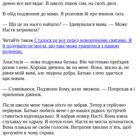
дивно все виглядає. В школу пішов сам, на своїх двох.
В обід подзвонив до мами. Я розповів їй про вчинок тата.
— Що це на нього найшло? — Здивувалася мама. — Може
Настя затримала?
Читайте також
Сталося це все перед новорічними святами. Я
й подумати не могла, що таке може трапитися з нашою
родиною.
Анастасія — нова подружка батька. Він частенько приїздив
разом з нею. Хороша дівчина, як на мене. Вона, звісно ж, не
рівня моїй мамі, але людина добра. Батько з нею здається
щасливим.
— Сумніваюся. Подзвони йому, коли зможеш. — Попрохав я і
припинив дзвінок.
Після школи мене також ніхто не забрав. Тепер я серйозно
нервував. Батько любить мене і до наших рідких зустрічей
ставиться відповідально. Я набрав номер Насті. Вона взяла
слухавку не одразу. Я почув плач. Настя не могла зупинитися.
Вона плакала не своїм голосом. Витратив хвилин п’ять, щоб
зрозуміти в чому справа.