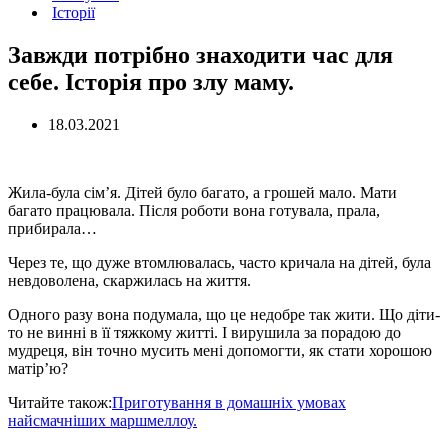
Історії
Завжди потрібно знаходити час для
себе. Історія про злу маму.
18.03.2021
Жила-була сім’я. Дітей було багато, а грошей мало. Мати
багато працювала. Після роботи вона готувала, прала,
прибирала…
Через те, що дуже втомлювалась, часто кричала на дітей, була
невдоволена, скаржилась на життя.
Одного разу вона подумала, що це недобре так жити. Що діти-
то не винні в її тяжкому житті. І вирушила за порадою до
мудреця, він точно мусить мені допомогти, як стати хорошою
матір’ю?
Читайте також:
Приготування в домашніх умовах
найсмачніших маршмеллоу.