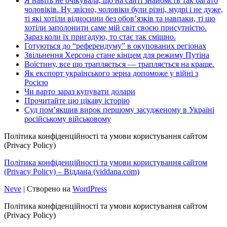
Я навіть не очікувала, що на сайті знайомств так багато
чоловіків. Ну звісно, чоловіки були різні, мудрі і не дуже,
ті які хотіли відносини без обов’язків та навпаки, ті що
хотіли заполонити саме мій світ своєю присутністю.
Зараз коли їх пригадую, то стає так смішно.
Готуються до “референдуму” в окупованих регіонах
Звільнення Херсона стане кінцем для режиму Путіна
Воістину, все що трапляється — трапляється на краще.
Як експорт українського зерна допоможе у війні з
Росією
Чи варто зараз купувати долари
Прочитайте цю цікаву історію
Суд пом’якшив вирок першому засудженому в Україні
російському військовому
Політика конфіденційності та умови користування сайтом
(Privacy Policy)
Політика конфіденційності та умови користування сайтом
(Privacy Policy) – Віддана (viddana.com)
Neve
| Створено на
WordPress
Політика конфіденційності та умови користування сайтом
(Privacy Policy)