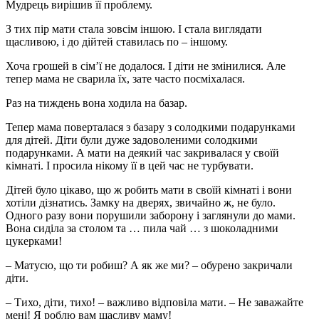
Мудрець вирішив її проблему.
З тих пір мати стала зовсім іншою. І стала виглядати
щасливою, і до дійтей ставилась по – іншому.
Хоча грошей в сім’ї не додалося. І діти не змінилися. Але
тепер мама не сварила їх, зате часто посміхалася.
Раз на тиждень вона ходила на базар.
Тепер мама поверталася з базару з солодкими подарунками
для дітей. Діти були дуже задоволеними солодкими
подарунками. А мати на деякий час закривалася у своїй
кімнаті. І просила нікому її в цей час не турбувати.
Дітей було цікаво, що ж робить мати в своїй кімнаті і вони
хотіли дізнатись. Замку на дверях, звичайно ж, не було.
Одного разу вони порушили заборону і заглянули до мами.
Вона сиділа за столом та … пила чай … з шоколадними
цукерками!
– Матусю, що ти робиш? А як же ми? – обурено закричали
діти.
– Тихо, діти, тихо! – важливо відповіла мати. – Не заважайте
мені! Я роблю вам щасливу маму!