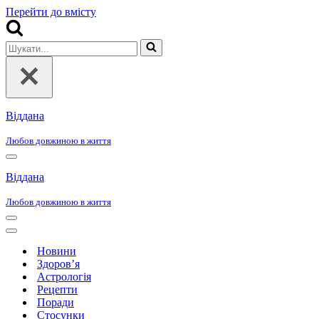
Перейти до вмісту
Шукати...
Віддана
Любов довжиною в життя
Меню
навігації
Віддана
Любов довжиною в життя
Меню
навігації
Меню
навігації
Новини
Здоров’я
Астрологія
Рецепти
Поради
Стосунки