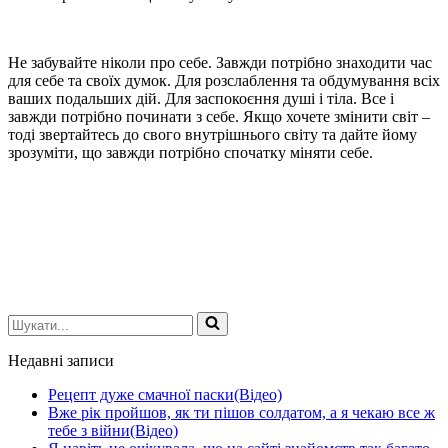
Не забувайте ніколи про себе. Завжди потрібно знаходити час
для себе та своїх думок. Для розслаблення та обдумування всіх
ваших подальших дій. Для заспокоєння душі і тіла. Все і
завжди потрібно починати з себе. Якщо хочете змінити світ –
тоді звертайтесь до свого внутрішнього світу та дайте йому
зрозуміти, що завжди потрібно спочатку міняти себе.
Шукати...
Недавні записи
Рецепт дуже смачної паски(Відео)
Вже рік пройшов, як ти пішов солдатом, а я чекаю все ж
тебе з війни(Відео)