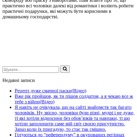
сковороду або праску з наворотами. Пам’ятайте про те, що
практично всі чоловіки далекі від романтики і воліють робити
практичні подарунки, які можуть бути корисними в
домашньому господарстві.
Шукати...
Недавні записи
Рецепт дуже смачної паски(Відео)
Вже рік пройшов, як ти пішов солдатом, а я чекаю все ж
тебе з війни(Відео)
Я навіть не очікувала, що на сайті знайомств так багато
чоловіків. Ну звісно, чоловіки були різні, мудрі і не дуже,
ті які хотіли відносини без обов’язків та навпаки, ті що
хотіли заполонити саме мій світ своєю присутністю.
Зараз коли їх пригадую, то стає так смішно.
Готуються до “референдуму” в окупованих регіонах