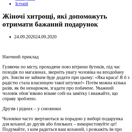
Історії
Жіночі хитрощі, які допоможуть
отримати бажаний подарунок
24.09.2020
24.09.2020
Наочний приклад
Гуляючи по місту, проходячи повз вітрини бутиків, під час
походів по магазинах, зверніть увагу чоловіка на вподобану
річ. Зовсім не зайвим буде додати при цьому: «Яка краса! Я б з
радістю стала власницею такої штучки!» Потім можна кілька
разів, як би ненароком, згадати про побачене. Уважний
чоловік обов’язково візьме собі на замітку і вважайте, що
справу зроблено.
Друзів і рідних – у союзники
Чоловіки часто звертаються за порадою у виборі подарунка
для коханої до друзів або близьких – використовуйте це!
Подумайте, з ким радиться ваш коханий, і розкажіть їм про