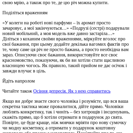
свою мрію, а також про те, де цю річ можна купити.
Поділіться враженням
«У колеги на роботі нові парфуми – їх аромат просто
зачаровує, а мої закінчуються…» «Подрузі (сестрі) подарували
новий мобільний, а моя модель вже давно застаріла…»
Діліться з коханим своїми враженнями, міркуйте вголос про
свої бажання, при цьому додайте декілька вагомих фактів про
те, чому саме ця річ не просто бажана, а просто необхідна вам
зараз. Описуючи своє бажання, використовуйте все своє
красномовство, показуючи, як би ви хотіли стати щасливою
власницею чогось. Як правило, такий прийом не дає осічок і
завжди влучає в ціль.
Йдіть напролом
Читайте також
Осіння депресія. Як з нею справитись
Якщо ви добре знаєте свого чоловіка і розумієте, що вся ваша
секретна тактика може провалитися, дійте прямо. Чоловіки
люблять конкретику, так і чиніть – без хитрощів і інсценувань,
скажіть прямо, що б хотіли отримати в подарунок до свята.
Повірте, це буде краще, ніж мовчки мріяти про нову сумочку
чи модну косметику, а отримати у подарунок коштовну