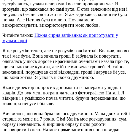
зустрічались, гуляли вечорами і весело проводили час. Я
зрозумів, що закохався по самі вуха. Я став залежним від неї і
не уявляв без неї свого життя. Я аж задихався, коли її не було
поряд. Але Наталя була вмілою. Почала мене
використовувати, використовувати мою любов.
Читайте також:
Ніжна сирна запіканка: як приготувати у
мультиварці
Я це розумію тепер, але не розумів зовсім тоді. Вважав, що все
так і має бути. Вона зичила гроші й забувала їх повертати,
одягалась у щось дороге і красивими оченятами казала про те,
що сильно хоче купити, але їй не вистачає грошей. Я, сліпо
закоханий, порушував свої відкладені гроші і дарував їй усе,
що вона хотіла. Я уявляв її своєю дружиною.
Якось директор попросив допомогти із паперами у відділі
кадрів. До рук мені потрапила тека з фотографією Наталі. Я
відкрив і з усмішкою почав читати, будучи переконаним, що
знаю про неї усе і більше.
Виявилось, що вона була чиєюсь дружиною. Мала двох дітей і
старша за мене на 7 років. Сім! Уявіть моє розчарування, сум,
образу і ненависть. Я вирішив одразу після роботи
поговорити із нею. На моє пряме запитання вона швидко