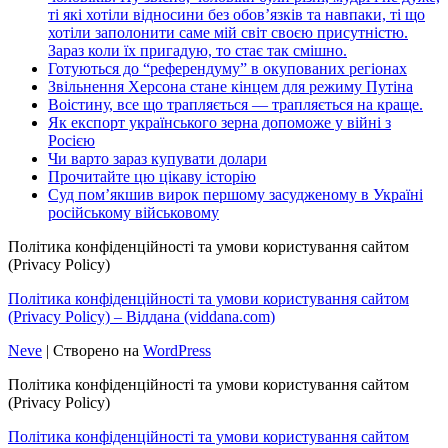
ті які хотіли відносини без обов’язків та навпаки, ті що
хотіли заполонити саме мій світ своєю присутністю.
Зараз коли їх пригадую, то стає так смішно.
Готуються до “референдуму” в окупованих регіонах
Звільнення Херсона стане кінцем для режиму Путіна
Воістину, все що трапляється — трапляється на краще.
Як експорт українського зерна допоможе у війні з
Росією
Чи варто зараз купувати долари
Прочитайте цю цікаву історію
Суд пом’якшив вирок першому засудженому в Україні
російському військовому
Політика конфіденційності та умови користування сайтом
(Privacy Policy)
Політика конфіденційності та умови користування сайтом
(Privacy Policy) – Віддана (viddana.com)
Neve
| Створено на
WordPress
Політика конфіденційності та умови користування сайтом
(Privacy Policy)
Політика конфіденційності та умови користування сайтом