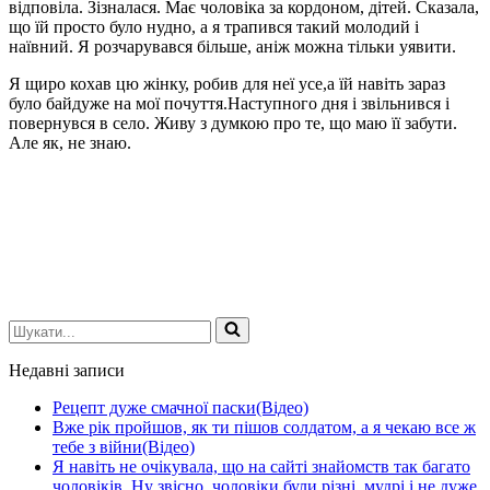
відповіла. Зізналася. Має чоловіка за кордоном, дітей. Сказала,
що їй просто було нудно, а я трапився такий молодий і
наївний. Я розчарувався більше, аніж можна тільки уявити.
Я щиро кохав цю жінку, робив для неї усе,а їй навіть зараз
було байдуже на мої почуття.Наступного дня і звільнився і
повернувся в село. Живу з думкою про те, що маю її забути.
Але як, не знаю.
Шукати...
Недавні записи
Рецепт дуже смачної паски(Відео)
Вже рік пройшов, як ти пішов солдатом, а я чекаю все ж
тебе з війни(Відео)
Я навіть не очікувала, що на сайті знайомств так багато
чоловіків. Ну звісно, чоловіки були різні, мудрі і не дуже,