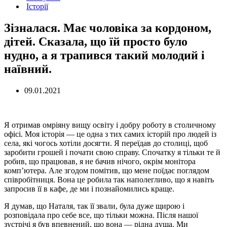
Історії
Зізналася. Має чоловіка за кордоном,
дітей. Сказала, що їй просто було
нудно, а я трапився такий молодий і
наївний.
09.01.2021
Я отримав омріяну вищу освіту і добру роботу в столичному
офісі. Моя історія — це одна з тих самих історій про людей із
села, які чогось хотіли досягти. Я переїдав до столиці, щоб
заробити грошей і почати свою справу. Спочатку я тільки те й
робив, що працював, я не бачив нічого, окрім монітора
комп’ютера. Але згодом помітив, що мене поїдає поглядом
співробітниця. Вона це робила так наполегливо, що я навіть
запросив її в кафе, де ми і познайомились краще.
Я думав, що Наталя, так її звали, була дуже щирою і
розповідала про себе все, що тільки можна. Після нашої
зустрічі я був впевнений, що вона — рідна душа. Ми