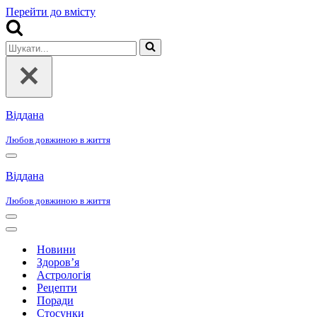
Перейти до вмісту
Шукати...
Віддана
Любов довжиною в життя
Меню
навігації
Віддана
Любов довжиною в життя
Меню
навігації
Меню
навігації
Новини
Здоров’я
Астрологія
Рецепти
Поради
Стосунки