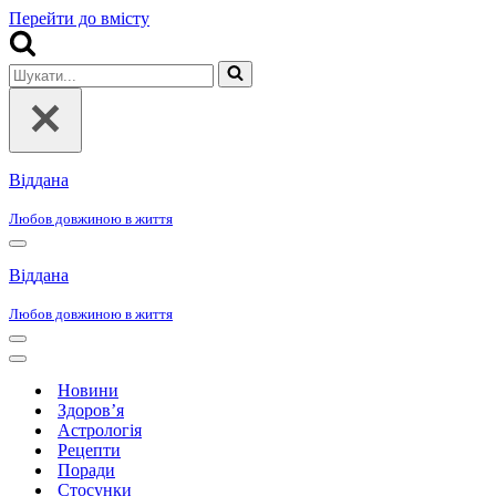
Перейти до вмісту
Шукати...
Віддана
Любов довжиною в життя
Меню
навігації
Віддана
Любов довжиною в життя
Меню
навігації
Меню
навігації
Новини
Здоров’я
Астрологія
Рецепти
Поради
Стосунки