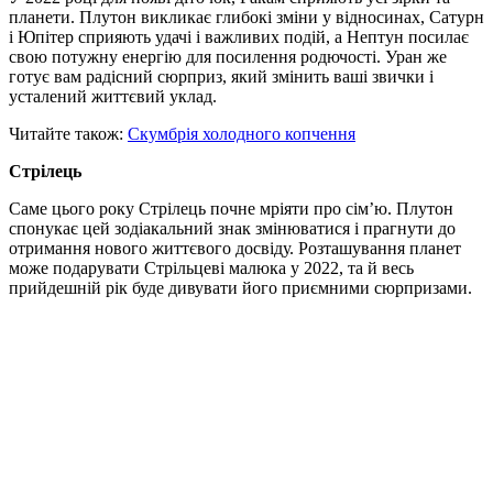
планети. Плутон викликає глибокі зміни у відносинах, Сатурн
і Юпітер сприяють удачі і важливих подій, а Нептун посилає
свою потужну енергію для посилення родючості. Уран же
готує вам радісний сюрприз, який змінить ваші звички і
усталений життєвий уклад.
Читайте також:
Скумбрія холодного копчення
Стрілець
Саме цього року Стрілець почне мріяти про сім’ю. Плутон
спонукає цей зодіакальний знак змінюватися і прагнути до
отримання нового життєвого досвіду. Розташування планет
може подарувати Стрільцеві малюка у 2022, та й весь
прийдешній рік буде дивувати його приємними сюрпризами.