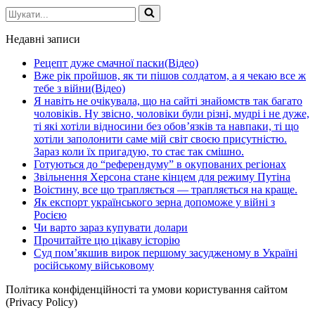
Шукати...
Недавні записи
Рецепт дуже смачної паски(Відео)
Вже рік пройшов, як ти пішов солдатом, а я чекаю все ж
тебе з війни(Відео)
Я навіть не очікувала, що на сайті знайомств так багато
чоловіків. Ну звісно, чоловіки були різні, мудрі і не дуже,
ті які хотіли відносини без обов’язків та навпаки, ті що
хотіли заполонити саме мій світ своєю присутністю.
Зараз коли їх пригадую, то стає так смішно.
Готуються до “референдуму” в окупованих регіонах
Звільнення Херсона стане кінцем для режиму Путіна
Воістину, все що трапляється — трапляється на краще.
Як експорт українського зерна допоможе у війні з
Росією
Чи варто зараз купувати долари
Прочитайте цю цікаву історію
Суд пом’якшив вирок першому засудженому в Україні
російському військовому
Політика конфіденційності та умови користування сайтом
(Privacy Policy)