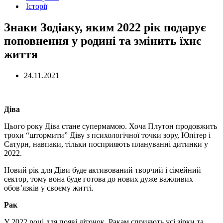
Історії
Знаки Зодіаку, яким 2022 рік подарує
поповнення у родині та змінить їхнє
життя
24.11.2021
Діва
Цього року Діва стане супермамою. Хоча Плутон продовжить
трохи “штормити” Діву з психологічної точки зору, Юпітер і
Сатурн, навпаки, тільки посприяють плануванні дитинки у
2022.
Новий рік для Діви буде активований творчий і сімейний
сектор, тому вона буде готова до нових дуже важливих
обов’язків у своєму житті.
Рак
У 2022 році для появі діточок, Ракам сприяють усі зірки та