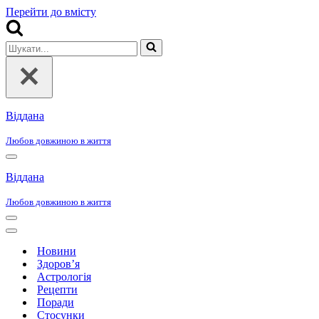
Перейти до вмісту
Шукати...
Віддана
Любов довжиною в життя
Меню
навігації
Віддана
Любов довжиною в життя
Меню
навігації
Меню
навігації
Новини
Здоров’я
Астрологія
Рецепти
Поради
Стосунки