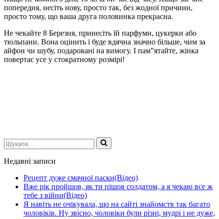
попередня, несіть нову, просто так, без жодної причини,
просто тому, що ваша друга половинка прекрасна.
Не чекайте 8 Березня, принесіть їй парфуми, цукерки або
тюльпани. Вона оцінить і буде вдячна значно більше, чим за
айфон чи шубу, подаровані на вимогу. І пам”ятайте, жінка
повертає усе у стократному розмірі!
Шукати...
Недавні записи
Рецепт дуже смачної паски(Відео)
Вже рік пройшов, як ти пішов солдатом, а я чекаю все ж
тебе з війни(Відео)
Я навіть не очікувала, що на сайті знайомств так багато
чоловіків. Ну звісно, чоловіки були різні, мудрі і не дуже,