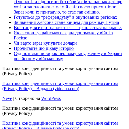
ті які хотіли відносини без обов’язків та навпаки, ті що
хотіли заполонити саме мій світ своєю присутністю.
Зараз коли їх пригадую, то стає так смішно.
Готуються до “референдуму” в окупованих регіонах
Звільнення Херсона стане кінцем для режиму Путіна
Воістину, все що трапляється — трапляється на краще.
Як експорт українського зерна допоможе у війні з
Росією
Чи варто зараз купувати долари
Прочитайте цю цікаву історію
Суд пом’якшив вирок першому засудженому в Україні
російському військовому
Політика конфіденційності та умови користування сайтом
(Privacy Policy)
Політика конфіденційності та умови користування сайтом
(Privacy Policy) – Віддана (viddana.com)
Neve
| Створено на
WordPress
Політика конфіденційності та умови користування сайтом
(Privacy Policy)
Політика конфіденційності та умови користування сайтом
(Privacy Policy) – Віддана (viddana.com)