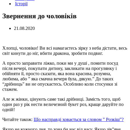
Історії
Звернення до чоловіків
21.08.2020
Хлопці, чоловіки! Ви всі намагаєтесь зірку з неба дістати, весь
світ кинути до ніг, вбити дракона, зробити подвиг.
А просто заправити ліжко, поки ми у душі , помити посуд
після вечері, покупати дитину, закликати на прогулянку і
обійняти її, просто сказати, яка вона красива, розумна,
любима, або ” яка смачна вечеря була, дякую.” До таких
“дрібниць” ви не опускаєтесь. Особливо коли стосунки зі
стажем.
Але ж жінки, цінують саме такі дрібниці. Замість того, щоб
один раз у рік нести величезний букет роз, краще даруйте по
одній!
Читайте також:
Що насправді ховається за словом ” Розкіш”?
Якщо не кожного дня, то хоча би час від часу. Якщо зів”яне